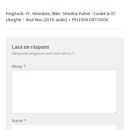
Pingback:
Pr. Hrisostom, Măn. Sihăstria Putnei : Cuvânt la Sf.
Liturghie – Anul Nou (2010, audio) « PELERIN ORTODOX
Lasă un răspuns
Câmpurile obligatorii sunt marcate cu
*
.
Mesaj
*
Nume
*