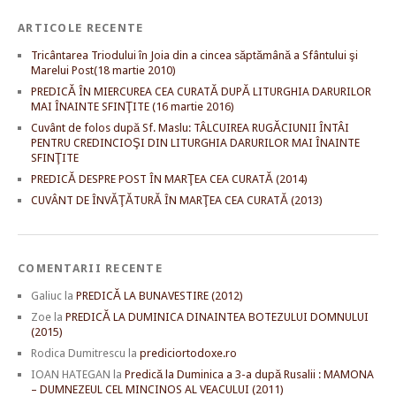
ARTICOLE RECENTE
Tricântarea Triodului în Joia din a cincea săptămână a Sfântului şi
Marelui Post(18 martie 2010)
PREDICĂ ÎN MIERCUREA CEA CURATĂ DUPĂ LITURGHIA DARURILOR
MAI ÎNAINTE SFINŢITE (16 martie 2016)
Cuvânt de folos după Sf. Maslu: TÂLCUIREA RUGĂCIUNII ÎNTÂI
PENTRU CREDINCIOŞI DIN LITURGHIA DARURILOR MAI ÎNAINTE
SFINŢITE
PREDICĂ DESPRE POST ÎN MARŢEA CEA CURATĂ (2014)
CUVÂNT DE ÎNVĂŢĂTURĂ ÎN MARŢEA CEA CURATĂ (2013)
COMENTARII RECENTE
Galiuc
la
PREDICĂ LA BUNAVESTIRE (2012)
Zoe
la
PREDICĂ LA DUMINICA DINAINTEA BOTEZULUI DOMNULUI
(2015)
Rodica Dumitrescu
la
prediciortodoxe.ro
IOAN HATEGAN
la
Predică la Duminica a 3-a după Rusalii : MAMONA
– DUMNEZEUL CEL MINCINOS AL VEACULUI (2011)