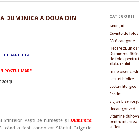
CATEGORII
LA DUMINICA A DOUA DIN
Anunţuri
Cuvinte de folos
Fără categorie
Fiecare zi, un dar 
Dumnezeu-366 c
ULUI DANIEL LA
de folos pentru 
zilele anului
IN POSTUL MARE
Imne bisericeşti
Lecturi biblice
 2012)
Lecturi liturgice
Predici
Slujbe bisericeşt
Uncategorized
Vitamine duhovni
al Sfintelor Paşti se numeşte şi
Duminica
pentru intarirea
sufletului
8, când a fost canonizat Sfântul Grigorie