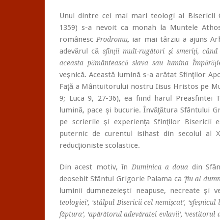
Unul dintre cei mai mari teologi ai Bisericii
1359) s-a nevoit ca monah la Muntele Athos,
românesc
iar mai târziu a ajuns Arh
Prodromu,
adevărul că
sfinţii mult-rugători şi smeriţi, câ
aceasta pământească slava sau lumina Împărăţiei
veşnică. Această lumină s-a arătat Sfinţilor Ap
Faţă a Mântuitorului nostru Iisus Hristos pe M
9; Luca 9, 27-36), ea fiind harul Preasfintei T
lumină, pace şi bucurie. Învăţătura Sfântului 
pe scrierile şi experienţa Sfinţilor Bisericii
puternic de curentul isihast din secolul al X
reducţioniste scolastice.
Din acest motiv, în
din Sfân
Duminica a doua
deosebit Sfântul Grigorie Palama ca
‘fiu al dumn
luminii dumnezeieşti neapuse, necreate şi v
teologiei’, ‘stâlpul Bisericii cel nemişcat’, ‘sfeşnic
făptura’, ‘apărătorul adevăratei evlavii’, ‘vestitorul