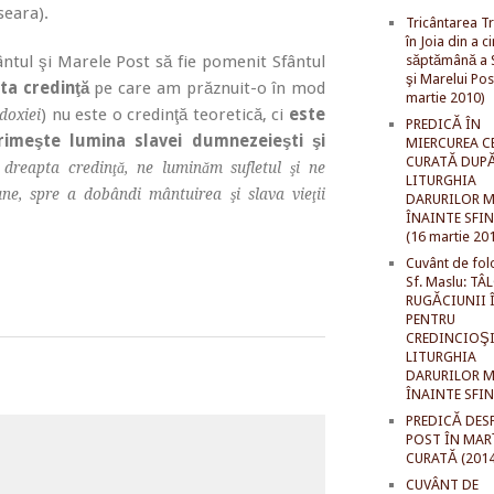
seara).
Tricântarea Tr
în Joia din a c
ântul şi Marele Post să fie pomenit Sfântul
săptămână a S
şi Marelui Pos
ta credinţă
pe care am prăznuit-o în mod
martie 2010)
) nu este o credinţă teoretică, ci
este
doxiei
PREDICĂ ÎN
rimeşte lumina slavei dumnezeieşti şi
MIERCUREA C
CURATĂ DUP
 dreapta credinţă, ne luminăm sufletul şi ne
LITURGHIA
une, spre a dobândi mântuirea şi slava vieţii
DARURILOR M
ÎNAINTE SFI
(16 martie 20
Cuvânt de fol
Sf. Maslu: TÂ
RUGĂCIUNII 
PENTRU
CREDINCIOŞI
LITURGHIA
DARURILOR M
ÎNAINTE SFI
PREDICĂ DES
POST ÎN MAR
CURATĂ (2014
CUVÂNT DE