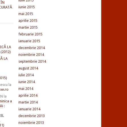
iulie 2015
 ÎN
iunie 2015
CURATĂ
mai 2015
aprilie 2015
martie 2015
februarie 2015
ianuarie 2015
ICĂ LA
decembrie 2014
(2012)
noiembrie 2014
Ă LA
septembrie 2014
august 2014
iulie 2014
015)
iunie 2014
rescu
la
mai 2014
xe.ro
aprilie 2014
AN
la
minica a
martie 2014
ii :
ianuarie 2014
EL
decembrie 2013
L
noiembrie 2013
11)