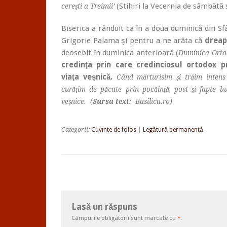
(Stihiri la Vecernia de sâmbătă 
cereşti a Treimii’
Biserica a rânduit ca în a doua duminică din Sf
Grigorie Palama şi pentru a ne arăta că
dreap
deosebit în duminica anterioară (
Duminica Orto
credinţa prin care credinciosul ortodox p
viaţa veşnică.
Când mărturisim şi trăim intens
curăţim de păcate prin pocăinţă, post şi fapte b
veşnice. (
Sursa text
: Basilica.ro)
Categorii:
Cuvinte de folos
|
Legătură permanentă
Lasă un răspuns
Câmpurile obligatorii sunt marcate cu
*
.