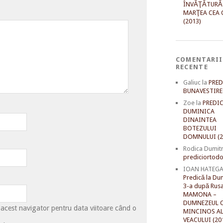
ÎNVĂŢĂTURĂ
MARŢEA CEA 
(2013)
COMENTARII
RECENTE
Galiuc
la
PRED
BUNAVESTIRE 
Zoe
la
PREDIC
DUMINICA
DINAINTEA
BOTEZULUI
DOMNULUI (2
Rodica Dumit
prediciortodo
IOAN HATEG
Predică la Du
3-a după Rusal
MAMONA –
DUMNEZEUL C
 acest navigator pentru data viitoare când o
MINCINOS A
VEACULUI (20