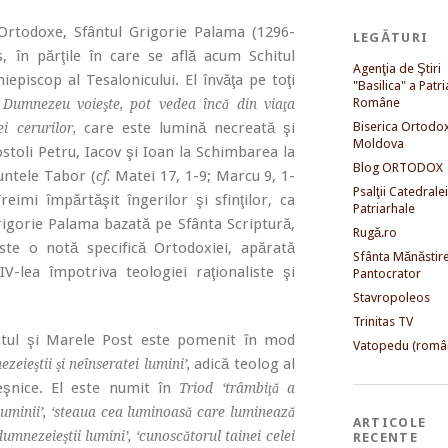
 Ortodoxe, Sfântul Grigorie Palama (1296-
LEGĂTURI
 în părţile în care se află acum Schitul
Agenţia de Ştiri
iepiscop al Tesalonicului. El învăţa pe toţi
"Basilica" a Patri
Române
nd Dumnezeu voieşte, pot vedea încă din viaţa
care este lumină necreată şi
Biserica Ortodo
 cerurilor,
Moldova
ostoli Petru, Iacov şi Ioan la Schimbarea la
Blog ORTODOX
untele Tabor (
Matei 17, 1-9; Marcu 9, 1-
cf.
Psalţii Catedralei
reimi împărtăşit îngerilor şi sfinţilor, ca
Patriarhale
Grigorie Palama bazată pe Sfânta Scriptură,
Rugă.ro
 este o notă specifică Ortodoxiei, apărată
Sfânta Mănăstir
IV-lea împotriva teologiei raţionaliste şi
Pantocrator
Stavropoleos
Trinitas TV
tul şi Marele Post este pomenit în mod
Vatopedu (româ
adică teolog al
ezeieştii şi neînseratei lumini’,
eşnice. El este numit în
Triod ‘trâmbiţă a
ul luminii’, ‘steaua cea luminoasă care luminează
ARTICOLE
 dumnezeieştii lumini’, ‘cunoscătorul tainei celei
RECENTE