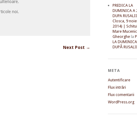
lterioare.
PREDICA LA
DUMINICA A 
ticole noi.
DUPA RUSALII 
Closca, 9 noi
2014) | Schitu
Mare Mucenic
Gheorghe
la
LA DUMINICA
DUPĂ RUSALII
Next Post →
META
Autentificare
Flux intrări
Flux comentarii
WordPress.org