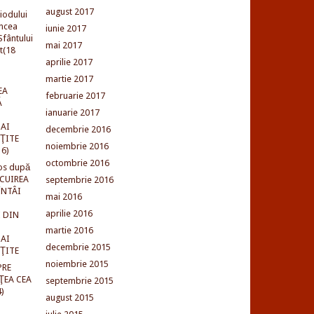
august 2017
iodului
incea
iunie 2017
fântului
mai 2017
t(18
aprilie 2017
martie 2017
EA
februarie 2017
Ă
ianuarie 2017
AI
decembrie 2016
NŢITE
noiembrie 2016
16)
octombrie 2016
os după
LCUIREA
septembrie 2016
ÎNTÂI
mai 2016
aprilie 2016
 DIN
martie 2016
AI
decembrie 2015
NŢITE
noiembrie 2015
PRE
ŢEA CEA
septembrie 2015
)
august 2015