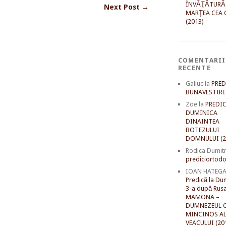
ÎNVĂŢĂTURĂ
Next Post →
MARŢEA CEA 
(2013)
COMENTARII
RECENTE
Galiuc
la
PRED
BUNAVESTIRE 
Zoe
la
PREDIC
DUMINICA
DINAINTEA
BOTEZULUI
DOMNULUI (2
Rodica Dumit
prediciortodo
IOAN HATEG
Predică la Du
3-a după Rusal
MAMONA –
DUMNEZEUL C
MINCINOS A
VEACULUI (20