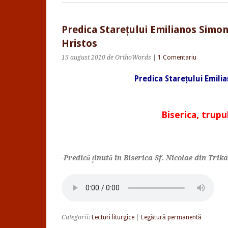
Predica Starețului Emilianos Simono
Hristos
15 august 2010
de OrthoWords
|
1 Comentariu
Predica Starețului Emili
Biserica, trupu
-Predică ținută în Biserica Sf. Nicolae din Trik
Categorii:
Lecturi liturgice
|
Legătură permanentă