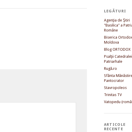
LEGĂTURI
Agenţia de Ştiri
"Basilica" a Patri
Române
Biserica Ortodo
Moldova
Blog ORTODOX
Psalţii Catedralei
Patriarhale
Rugă.ro
Sfânta Mănăstir
Pantocrator
Stavropoleos
Trinitas TV
Vatopedu (româ
ARTICOLE
RECENTE