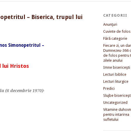
CATEGORII
petritul – Biserica, trupul lui
Anunţuri
Cuvinte de folos
Fără categorie
anos Simonopetritul
–
Fiecare zi, un dar 
Dumnezeu-366 c
de folos pentru 
zilele anului
l lui Hristos
Imne bisericeşti
Lecturi biblice
Lecturi liturgice
Predici
ala (6 decembrie 1970)-
Slujbe bisericeşt
Uncategorized
Vitamine duhovni
pentru intarirea
sufletului