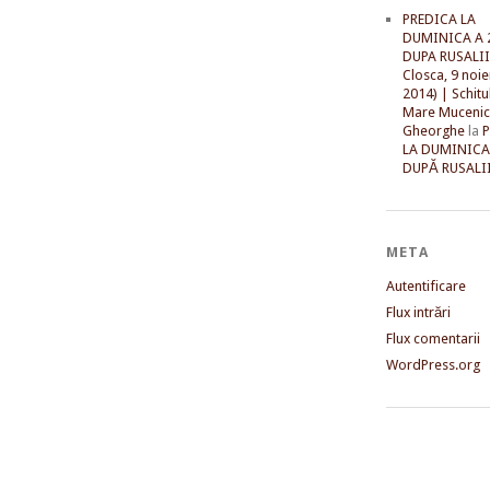
PREDICA LA
DUMINICA A 
DUPA RUSALII 
Closca, 9 noi
2014) | Schitu
Mare Mucenic
Gheorghe
la
LA DUMINICA
DUPĂ RUSALII
META
Autentificare
Flux intrări
Flux comentarii
WordPress.org