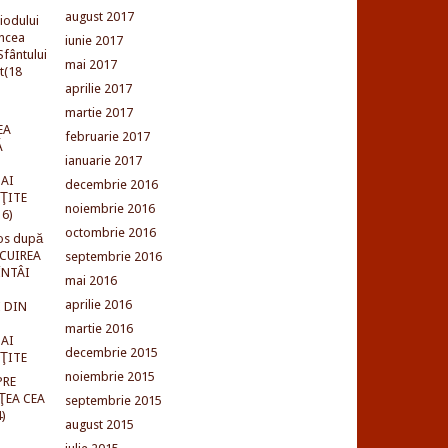
august 2017
iodului
incea
iunie 2017
fântului
mai 2017
t(18
aprilie 2017
martie 2017
EA
februarie 2017
Ă
ianuarie 2017
AI
decembrie 2016
NŢITE
noiembrie 2016
16)
octombrie 2016
os după
LCUIREA
septembrie 2016
ÎNTÂI
mai 2016
aprilie 2016
 DIN
martie 2016
AI
decembrie 2015
NŢITE
noiembrie 2015
PRE
ŢEA CEA
septembrie 2015
)
august 2015