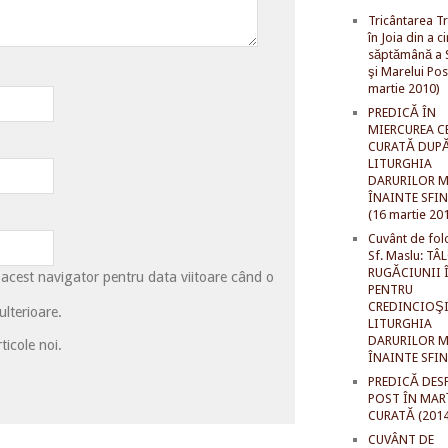
Tricântarea Tr
în Joia din a c
săptămână a S
şi Marelui Pos
martie 2010)
PREDICĂ ÎN
MIERCUREA C
CURATĂ DUP
LITURGHIA
DARURILOR M
ÎNAINTE SFI
(16 martie 20
Cuvânt de fol
Sf. Maslu: TÂ
RUGĂCIUNII 
 acest navigator pentru data viitoare când o
PENTRU
CREDINCIOŞI
lterioare.
LITURGHIA
DARURILOR M
ticole noi.
ÎNAINTE SFI
PREDICĂ DES
POST ÎN MAR
CURATĂ (2014
CUVÂNT DE