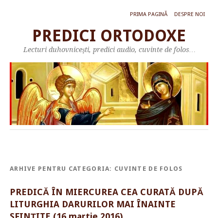
PRIMA PAGINĂ
DESPRE NOI
PREDICI ORTODOXE
Lecturi duhovniceşti, predici audio, cuvinte de folos…
ARHIVE PENTRU CATEGORIA:
CUVINTE DE FOLOS
PREDICĂ ÎN MIERCUREA CEA CURATĂ DUPĂ
LITURGHIA DARURILOR MAI ÎNAINTE
SFINŢITE (16 martie 2016)