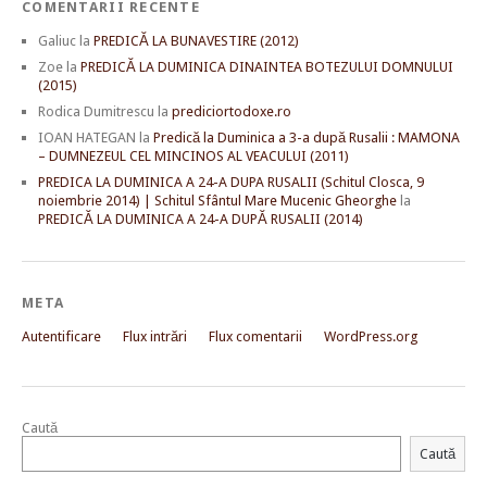
COMENTARII RECENTE
Galiuc
la
PREDICĂ LA BUNAVESTIRE (2012)
Zoe
la
PREDICĂ LA DUMINICA DINAINTEA BOTEZULUI DOMNULUI
(2015)
Rodica Dumitrescu
la
prediciortodoxe.ro
IOAN HATEGAN
la
Predică la Duminica a 3-a după Rusalii : MAMONA
– DUMNEZEUL CEL MINCINOS AL VEACULUI (2011)
PREDICA LA DUMINICA A 24-A DUPA RUSALII (Schitul Closca, 9
noiembrie 2014) | Schitul Sfântul Mare Mucenic Gheorghe
la
PREDICĂ LA DUMINICA A 24-A DUPĂ RUSALII (2014)
META
Autentificare
Flux intrări
Flux comentarii
WordPress.org
Caută
Caută