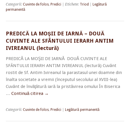
Categorii:
Cuvinte de folos
,
Predici
| Etichete:
Triod
|
Legătură
permanentă
PREDICĂ LA MOŞII DE IARNĂ – DOUĂ
CUVINTE ALE SFÂNTULUI IERARH ANTIM
IVIREANUL (lectură)
PREDICĂ LA MOŞII DE IARNĂ DOUĂ CUVINTE ALE
SFÂNTULUI IERARH ANTIM IVIREANUL (lectură) Cuvânt
rostit de Sf. Antim Ivireanul la parastasul unei doamne din
înalta societate a vremii (începutul secolului al XVIII-lea)
Cuvânt de învăţătură iară la pristăvirea omului În Biserica
…
Continuă citirea
→
Categorii:
Cuvinte de folos
,
Predici
|
Legătură permanentă