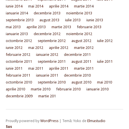
iunie 2014
mai 2014
aprilie 2014
martie 2014
ianuarie 2014
decembrie 2013
noiembrie 2013
septembrie 2013
august 2013
iulie 2013
iunie 2013
mai 2013
aprilie 2013
martie 2013
februarie 2013
ianuarie 2013
decembrie 2012
noiembrie 2012
octombrie 2012
septembrie 2012
august 2012
iulie 2012
iunie 2012
mai 2012
aprilie 2012
martie 2012
februarie 2012
ianuarie 2012
decembrie 2011
octombrie 2011
septembrie 2011
august 2011
iulie 2011
iunie 2011
mai 2011
aprilie 2011
martie 2011
februarie 2011
ianuarie 2011
decembrie 2010
octombrie 2010
septembrie 2010
august 2010
mai 2010
aprilie 2010
martie 2010
februarie 2010
ianuarie 2010
decembrie 2009
martie 201
Proudly powered by
WordPress
|
Temă: Yoko de
Elmastudio
Sus