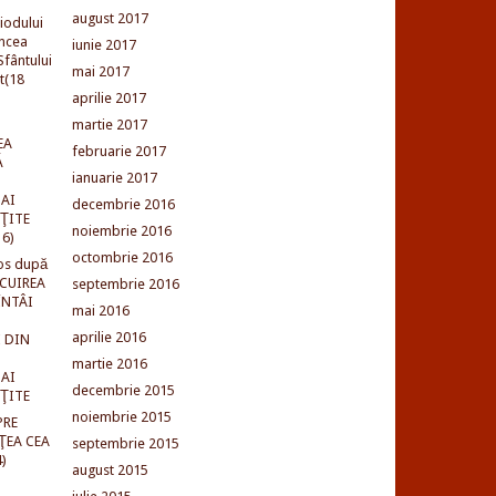
august 2017
iodului
incea
iunie 2017
fântului
mai 2017
t(18
aprilie 2017
martie 2017
EA
februarie 2017
Ă
ianuarie 2017
AI
decembrie 2016
NŢITE
noiembrie 2016
16)
octombrie 2016
os după
LCUIREA
septembrie 2016
ÎNTÂI
mai 2016
aprilie 2016
 DIN
martie 2016
AI
decembrie 2015
NŢITE
noiembrie 2015
PRE
ŢEA CEA
septembrie 2015
)
august 2015