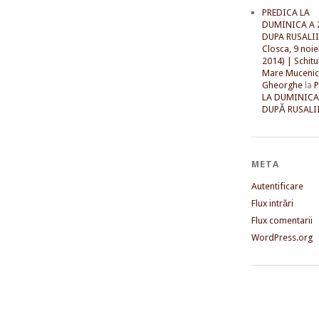
PREDICA LA
DUMINICA A 
DUPA RUSALII 
Closca, 9 noi
2014) | Schitu
Mare Mucenic
Gheorghe
la
LA DUMINICA
DUPĂ RUSALII
META
Autentificare
Flux intrări
Flux comentarii
WordPress.org