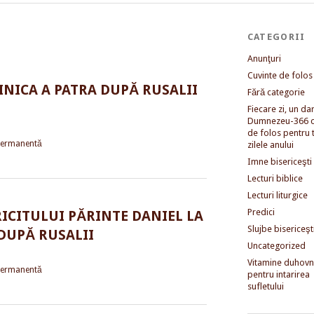
CATEGORII
Anunţuri
Cuvinte de folos
INICA A PATRA DUPĂ RUSALII
Fără categorie
Fiecare zi, un dar 
Dumnezeu-366 c
de folos pentru 
permanentă
zilele anului
Imne bisericeşti
Lecturi biblice
Lecturi liturgice
Predici
ICITULUI PĂRINTE DANIEL LA
Slujbe bisericeşt
DUPĂ RUSALII
Uncategorized
Vitamine duhovni
permanentă
pentru intarirea
sufletului