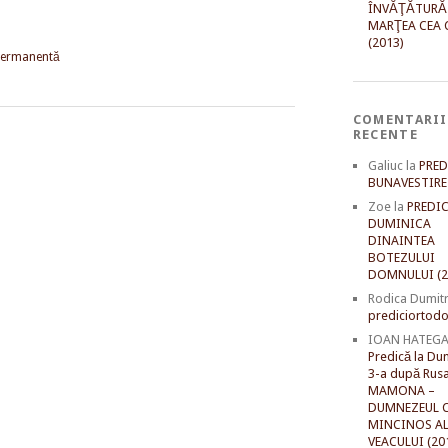
ÎNVĂŢĂTURĂ
MARŢEA CEA 
(2013)
permanentă
COMENTARII
RECENTE
Galiuc
la
PRED
BUNAVESTIRE 
Zoe
la
PREDIC
DUMINICA
DINAINTEA
BOTEZULUI
DOMNULUI (2
Rodica Dumit
prediciortodo
IOAN HATEG
Predică la Du
3-a după Rusal
MAMONA –
DUMNEZEUL C
MINCINOS A
VEACULUI (20