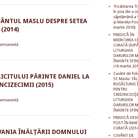
Tricântarea Tr
în Joia din a c
săptămână a S
FÂNTUL MASLU DESPRE SETEA
şi Marelui Pos
martie 2010)
(2014)
PREDICĂ ÎN
MIERCUREA C
permanentă
CURATĂ DUP
LITURGHIA
DARURILOR M
ÎNAINTE SFI
(16 martie 20
Cuvânt de fol
ICITULUI PĂRINTE DANIEL LA
Sf. Maslu: TÂ
CIZECIMII (2015)
RUGĂCIUNII 
PENTRU
CREDINCIOŞI
LITURGHIA
permanentă
DARURILOR M
ÎNAINTE SFI
PREDICĂ DES
POST ÎN MAR
CURATĂ (2014
VANIA ÎNĂLŢĂRII DOMNULUI
CUVÂNT DE