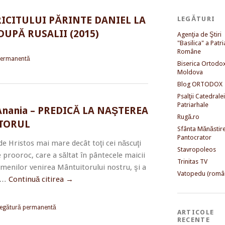
ICITULUI PĂRINTE DANIEL LA
LEGĂTURI
DUPĂ RUSALII (2015)
Agenţia de Ştiri
"Basilica" a Patri
Române
permanentă
Biserica Ortodo
Moldova
Blog ORTODOX
Psalţii Catedralei
Patriarhale
Anania – PREDICĂ LA NAŞTEREA
Rugă.ro
ĂTORUL
Sfânta Mănăstir
Pantocrator
e Hristos mai mare decât toţi cei născuţi
Stavropoleos
 prooroc, care a săltat în pântecele maicii
Trinitas TV
amenilor venirea Mântuitorului nostru, şi a
Vatopedu (româ
, …
Continuă citirea
→
egătură permanentă
ARTICOLE
RECENTE