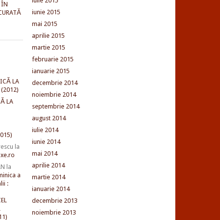
iulie 2015
 ÎN
iunie 2015
CURATĂ
mai 2015
aprilie 2015
martie 2015
februarie 2015
ianuarie 2015
ICĂ LA
decembrie 2014
(2012)
noiembrie 2014
Ă LA
septembrie 2014
august 2014
iulie 2014
015)
iunie 2014
rescu
la
mai 2014
xe.ro
aprilie 2014
AN
la
minica a
martie 2014
ii :
ianuarie 2014
EL
decembrie 2013
L
noiembrie 2013
11)