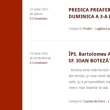
PREDICA PREAFER
25 iunie 2015
de admin
DUMINICA A 3-A 
0 Comentarii
Categorii:
Predici
|
Legătură 
ÎPS. Bartolomeu 
23 iunie 2015
de OrthoWords
SF. IOAN BOTEZ
0 Comentarii
Acesta este mărturisit d
din femei, şi mai mult de
sale, şi a propovăduit o
mers mai înainte la iad
Categorii:
Cuvinte de folos
|
L