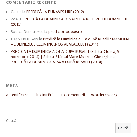
COMENTARII RECENTE
Galiuc
la
PREDICĂ LA BUNAVESTIRE (2012)
Zoe
la
PREDICĂ LA DUMINICA DINAINTEA BOTEZULUI DOMNULUI
(2015)
Rodica Dumitrescu
la
prediciortodoxe.ro
IOAN HATEGAN
la
Predică la Duminica a 3-a după Rusalii : MAMONA
– DUMNEZEUL CEL MINCINOS AL VEACULUI (2011)
PREDICA LA DUMINICA A 24-A DUPA RUSALII (Schitul Closca, 9
noiembrie 2014) | Schitul Sfântul Mare Mucenic Gheorghe
la
PREDICĂ LA DUMINICA A 24-A DUPĂ RUSALII (2014)
META
Autentificare
Flux intrări
Flux comentarii
WordPress.org
Caută
Caută