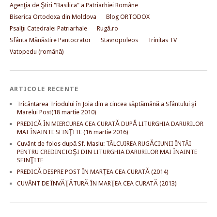
Agenţia de Ştiri "Basilica" a Patriarhiei Române
Biserica Ortodoxa din Moldova
Blog ORTODOX
Psalţii Catedralei Patriarhale
Rugă.ro
Sfânta Mănăstire Pantocrator
Stavropoleos
Trinitas TV
Vatopedu (română)
ARTICOLE RECENTE
Tricântarea Triodului în Joia din a cincea săptămână a Sfântului şi
Marelui Post(18 martie 2010)
PREDICĂ ÎN MIERCUREA CEA CURATĂ DUPĂ LITURGHIA DARURILOR
MAI ÎNAINTE SFINŢITE (16 martie 2016)
Cuvânt de folos după Sf. Maslu: TÂLCUIREA RUGĂCIUNII ÎNTÂI
PENTRU CREDINCIOŞI DIN LITURGHIA DARURILOR MAI ÎNAINTE
SFINŢITE
PREDICĂ DESPRE POST ÎN MARŢEA CEA CURATĂ (2014)
CUVÂNT DE ÎNVĂŢĂTURĂ ÎN MARŢEA CEA CURATĂ (2013)