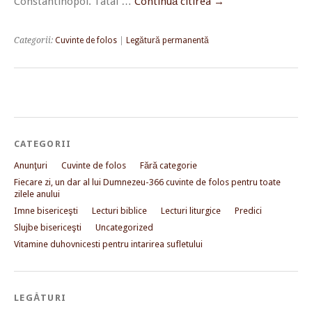
Constantinopol. Tatal …
Continuă citirea
→
Categorii:
Cuvinte de folos
|
Legătură permanentă
CATEGORII
Anunţuri
Cuvinte de folos
Fără categorie
Fiecare zi, un dar al lui Dumnezeu-366 cuvinte de folos pentru toate
zilele anului
Imne bisericeşti
Lecturi biblice
Lecturi liturgice
Predici
Slujbe bisericeşti
Uncategorized
Vitamine duhovnicesti pentru intarirea sufletului
LEGĂTURI