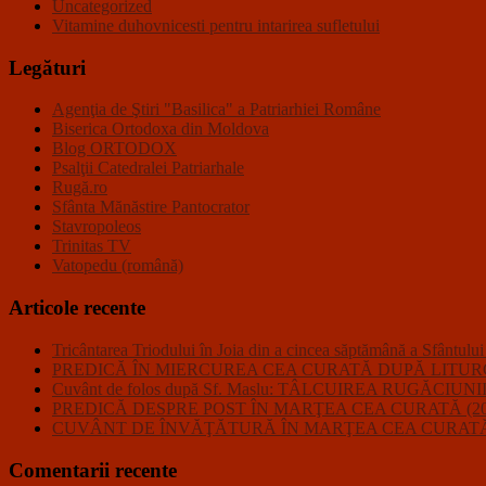
Uncategorized
Vitamine duhovnicesti pentru intarirea sufletului
Legături
Agenţia de Ştiri "Basilica" a Patriarhiei Române
Biserica Ortodoxa din Moldova
Blog ORTODOX
Psalţii Catedralei Patriarhale
Rugă.ro
Sfânta Mănăstire Pantocrator
Stavropoleos
Trinitas TV
Vatopedu (română)
Articole recente
Tricântarea Triodului în Joia din a cincea săptămână a Sfântulu
PREDICĂ ÎN MIERCUREA CEA CURATĂ DUPĂ LITURGHI
Cuvânt de folos după Sf. Maslu: TÂLCUIREA RUGĂC
PREDICĂ DESPRE POST ÎN MARŢEA CEA CURATĂ (20
CUVÂNT DE ÎNVĂŢĂTURĂ ÎN MARŢEA CEA CURATĂ 
Comentarii recente