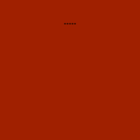
*****