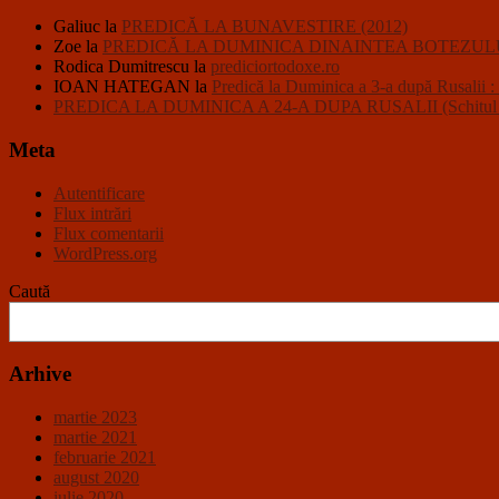
Galiuc
la
PREDICĂ LA BUNAVESTIRE (2012)
Zoe
la
PREDICĂ LA DUMINICA DINAINTEA BOTEZULU
Rodica Dumitrescu
la
prediciortodoxe.ro
IOAN HATEGAN
la
Predică la Duminica a 3-a după R
PREDICA LA DUMINICA A 24-A DUPA RUSALII (Schitul Closc
Meta
Autentificare
Flux intrări
Flux comentarii
WordPress.org
Caută
Arhive
martie 2023
martie 2021
februarie 2021
august 2020
iulie 2020