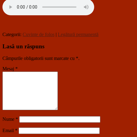
Categorii:
Cuvinte de folos
|
Legătură permanentă
Lasă un răspuns
Câmpurile obligatorii sunt marcate cu
*
.
Mesaj
*
Nume
*
Email
*