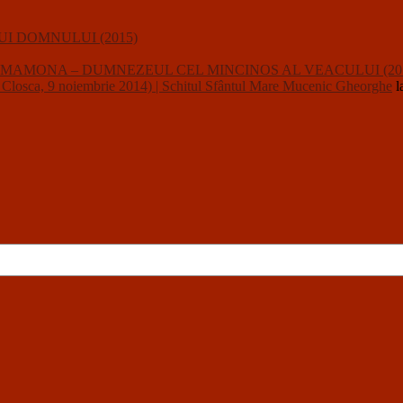
I DOMNULUI (2015)
usalii : MAMONA – DUMNEZEUL CEL MINCINOS AL VEACULUI (20
a, 9 noiembrie 2014) | Schitul Sfântul Mare Mucenic Gheorghe
l