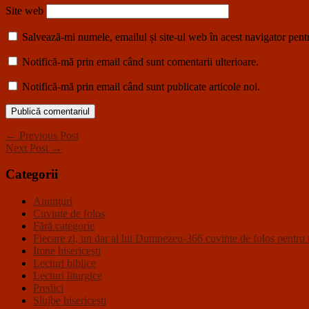
Site web
Salvează-mi numele, emailul și site-ul web în acest navigator pent
Notifică-mă prin email când sunt comentarii ulterioare.
Notifică-mă prin email când sunt publicate articole noi.
← Previous Post
Next Post →
Categorii
Anunţuri
Cuvinte de folos
Fără categorie
Fiecare zi, un dar al lui Dumnezeu-366 cuvinte de folos pentru t
Imne bisericeşti
Lecturi biblice
Lecturi liturgice
Predici
Slujbe bisericeşti