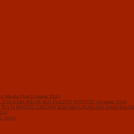
i şi Marelui Post(18 martie 2010)
A DARURILOR MAI ÎNAINTE SFINŢITE (16 martie 2016)
IUNII ÎNTÂI PENTRU CREDINCIOŞI DIN LITURGHIA DARURILO
14)
(2013)