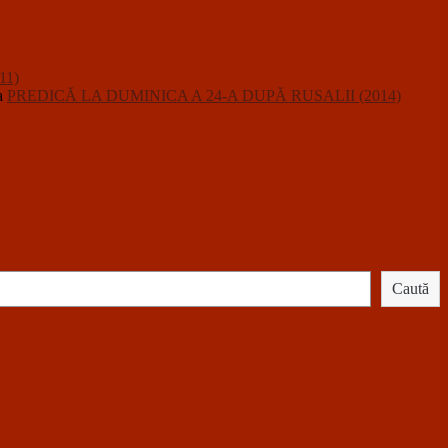
11)
a
PREDICĂ LA DUMINICA A 24-A DUPĂ RUSALII (2014)
Caută