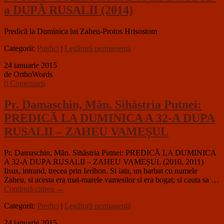
a DUPĂ RUSALII (2014)
Predică la Duminica lui Zaheu-Protos Hrisostom
Categorii:
Predici
|
Legătură permanentă
24 ianuarie 2015
de OrthoWords
0 Comentarii
Pr. Damaschin, Măn. Sihăstria Putnei:
PREDICĂ LA DUMINICA A 32-A DUPA
RUSALII – ZAHEU VAMEȘUL
Pr. Damaschin, Măn. Sihăstria Putnei: PREDICĂ LA DUMINICA
A 32-A DUPA RUSALII – ZAHEU VAMEȘUL (2010, 2011)
Iisus, intrand, trecea prin Ierìhon. Si iata, un barbat cu numele
Zaheu, si acesta era mai-marele vamesilor si era bogat; si cauta sa …
Continuă citirea
→
Categorii:
Predici
|
Legătură permanentă
24 ianuarie 2015