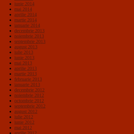
iunie 2014
mai 2014
aprilie 2014
martie 2014
ianuarie 2014
decembrie 2013
noiembrie 2013
septembrie 2013
august 2013
iulie 2013
iunie 2013
mai 2013
aprilie 2013
martie 2013
februarie 2013
ianuarie 2013
decembrie 2012
noiembrie 2012
octombrie 2012
septembrie 2012
august 2012
iulie 2012
iunie 2012
mai 2012
aprilie 2012