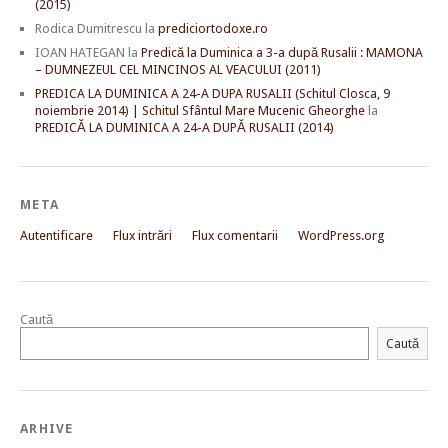
(2015)
Rodica Dumitrescu
la
prediciortodoxe.ro
IOAN HATEGAN
la
Predică la Duminica a 3-a după Rusalii : MAMONA
– DUMNEZEUL CEL MINCINOS AL VEACULUI (2011)
PREDICA LA DUMINICA A 24-A DUPA RUSALII (Schitul Closca, 9
noiembrie 2014) | Schitul Sfântul Mare Mucenic Gheorghe
la
PREDICĂ LA DUMINICA A 24-A DUPĂ RUSALII (2014)
META
Autentificare
Flux intrări
Flux comentarii
WordPress.org
Caută
Caută
ARHIVE