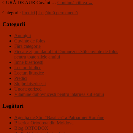
GURĂ DE AUR Cuvânt …
Continuă citirea
→
Categorii:
Predici
|
Legătură permanentă
Categorii
Anunţuri
Cuvinte de folos
Fără categorie
Fiecare zi, un dar al lui Dumnezeu-366 cuvinte de folos
pentru toate zilele anului
Imne bisericeşti
Lecturi biblice
Lecturi liturgice
Predici
Slujbe bisericeşti
Uncategorized
Vitamine duhovnicesti pentru intarirea sufletului
Legături
Agenţia de Ştiri "Basilica" a Patriarhiei Române
Biserica Ortodoxa din Moldova
Blog ORTODOX