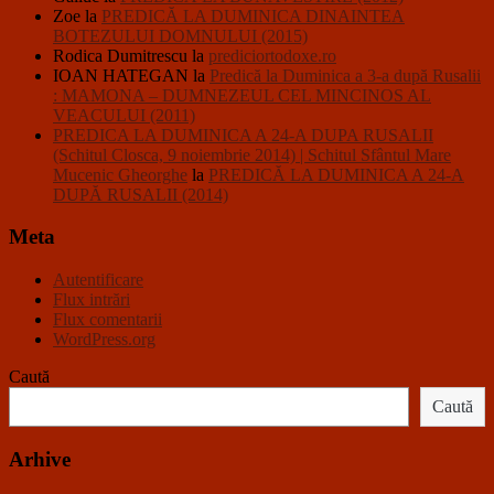
Zoe
la
PREDICĂ LA DUMINICA DINAINTEA
BOTEZULUI DOMNULUI (2015)
Rodica Dumitrescu
la
prediciortodoxe.ro
IOAN HATEGAN
la
Predică la Duminica a 3-a după Rusalii
: MAMONA – DUMNEZEUL CEL MINCINOS AL
VEACULUI (2011)
PREDICA LA DUMINICA A 24-A DUPA RUSALII
(Schitul Closca, 9 noiembrie 2014) | Schitul Sfântul Mare
Mucenic Gheorghe
la
PREDICĂ LA DUMINICA A 24-A
DUPĂ RUSALII (2014)
Meta
Autentificare
Flux intrări
Flux comentarii
WordPress.org
Caută
Caută
Arhive