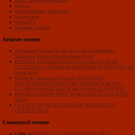
Psalţii Catedralei Patriarhale
Rugă.ro
Sfânta Mănăstire Pantocrator
Stavropoleos
Trinitas TV
Vatopedu (română)
Articole recente
Tricântarea Triodului în Joia din a cincea săptămână a
Sfântului şi Marelui Post(18 martie 2010)
PREDICĂ ÎN MIERCUREA CEA CURATĂ DUPĂ
LITURGHIA DARURILOR MAI ÎNAINTE SFINŢITE (16
martie 2016)
Cuvânt de folos după Sf. Maslu: TÂLCUIREA
RUGĂCIUNII ÎNTÂI PENTRU CREDINCIOŞI DIN
LITURGHIA DARURILOR MAI ÎNAINTE SFINŢITE
PREDICĂ DESPRE POST ÎN MARŢEA CEA CURATĂ
(2014)
CUVÂNT DE ÎNVĂŢĂTURĂ ÎN MARŢEA CEA
CURATĂ (2013)
Comentarii recente
Galiuc
la
PREDICĂ LA BUNAVESTIRE (2012)