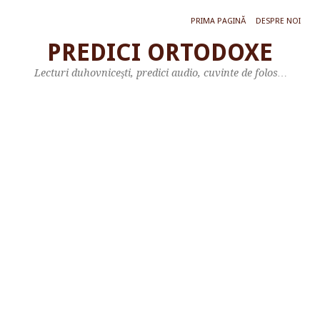
PRIMA PAGINĂ
DESPRE NOI
PREDICI ORTODOXE
C
Lecturi duhovniceşti, predici audio, cuvinte de folos…
U
V
Â
N
T
D
E
Î
N
V
Ă
Ţ
Ă