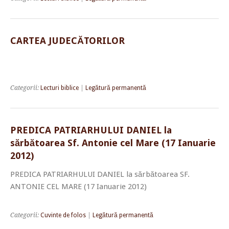
CARTEA JUDECĂTORILOR
Categorii:
Lecturi biblice
|
Legătură permanentă
PREDICA PATRIARHULUI DANIEL la
sărbătoarea Sf. Antonie cel Mare (17 Ianuarie
2012)
PREDICA PATRIARHULUI DANIEL la sărbătoarea SF.
ANTONIE CEL MARE (17 Ianuarie 2012)
Categorii:
Cuvinte de folos
|
Legătură permanentă