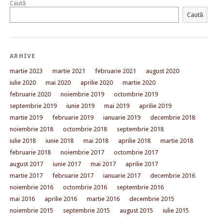
Caută
Caută
ARHIVE
martie 2023
martie 2021
februarie 2021
august 2020
iulie 2020
mai 2020
aprilie 2020
martie 2020
februarie 2020
noiembrie 2019
octombrie 2019
septembrie 2019
iunie 2019
mai 2019
aprilie 2019
martie 2019
februarie 2019
ianuarie 2019
decembrie 2018
noiembrie 2018
octombrie 2018
septembrie 2018
iulie 2018
iunie 2018
mai 2018
aprilie 2018
martie 2018
februarie 2018
noiembrie 2017
octombrie 2017
august 2017
iunie 2017
mai 2017
aprilie 2017
martie 2017
februarie 2017
ianuarie 2017
decembrie 2016
noiembrie 2016
octombrie 2016
septembrie 2016
mai 2016
aprilie 2016
martie 2016
decembrie 2015
noiembrie 2015
septembrie 2015
august 2015
iulie 2015