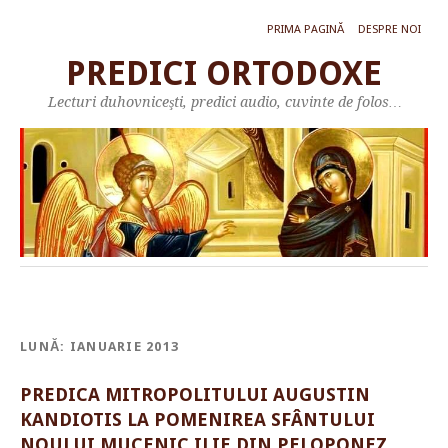
PRIMA PAGINĂ
DESPRE NOI
PREDICI ORTODOXE
Lecturi duhovniceşti, predici audio, cuvinte de folos…
LUNĂ:
IANUARIE 2013
PREDICA MITROPOLITULUI AUGUSTIN
KANDIOTIS LA POMENIREA SFÂNTULUI
NOULUI MUCENIC ILIE DIN PELOPONEZ