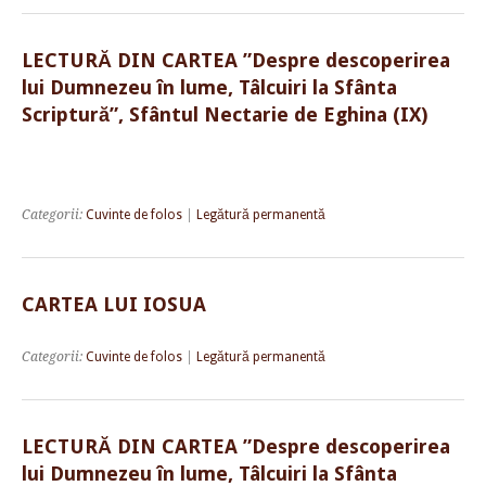
LECTURĂ DIN CARTEA ”Despre descoperirea
lui Dumnezeu în lume, Tâlcuiri la Sfânta
Scriptură”, Sfântul Nectarie de Eghina (IX)
Categorii:
Cuvinte de folos
|
Legătură permanentă
CARTEA LUI IOSUA
Categorii:
Cuvinte de folos
|
Legătură permanentă
LECTURĂ DIN CARTEA ”Despre descoperirea
lui Dumnezeu în lume, Tâlcuiri la Sfânta