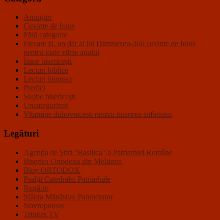
Anunţuri
Cuvinte de folos
Fără categorie
Fiecare zi, un dar al lui Dumnezeu-366 cuvinte de folos
pentru toate zilele anului
Imne bisericeşti
Lecturi biblice
Lecturi liturgice
Predici
Slujbe bisericeşti
Uncategorized
Vitamine duhovnicesti pentru intarirea sufletului
Legături
Agenţia de Ştiri "Basilica" a Patriarhiei Române
Biserica Ortodoxa din Moldova
Blog ORTODOX
Psalţii Catedralei Patriarhale
Rugă.ro
Sfânta Mănăstire Pantocrator
Stavropoleos
Trinitas TV