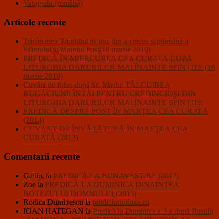
Vatopedu (română)
Articole recente
Tricântarea Triodului în Joia din a cincea săptămână a
Sfântului şi Marelui Post(18 martie 2010)
PREDICĂ ÎN MIERCUREA CEA CURATĂ DUPĂ
LITURGHIA DARURILOR MAI ÎNAINTE SFINŢITE (16
martie 2016)
Cuvânt de folos după Sf. Maslu: TÂLCUIREA
RUGĂCIUNII ÎNTÂI PENTRU CREDINCIOŞI DIN
LITURGHIA DARURILOR MAI ÎNAINTE SFINŢITE
PREDICĂ DESPRE POST ÎN MARŢEA CEA CURATĂ
(2014)
CUVÂNT DE ÎNVĂŢĂTURĂ ÎN MARŢEA CEA
CURATĂ (2013)
Comentarii recente
Galiuc
la
PREDICĂ LA BUNAVESTIRE (2012)
Zoe
la
PREDICĂ LA DUMINICA DINAINTEA
BOTEZULUI DOMNULUI (2015)
Rodica Dumitrescu
la
prediciortodoxe.ro
IOAN HATEGAN
la
Predică la Duminica a 3-a după Rusalii