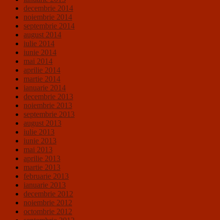
decembrie 2014
noiembrie 2014
septembrie 2014
august 2014
iulie 2014
iunie 2014
mai 2014
aprilie 2014
martie 2014
ianuarie 2014
decembrie 2013
noiembrie 2013
septembrie 2013
august 2013
iulie 2013
iunie 2013
mai 2013
aprilie 2013
martie 2013
februarie 2013
ianuarie 2013
decembrie 2012
noiembrie 2012
octombrie 2012