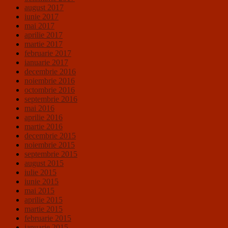
august 2017
iunie 2017
mai 2017
aprilie 2017
martie 2017
februarie 2017
ianuarie 2017
decembrie 2016
noiembrie 2016
octombrie 2016
septembrie 2016
mai 2016
aprilie 2016
martie 2016
decembrie 2015
noiembrie 2015
septembrie 2015
august 2015
iulie 2015
iunie 2015
mai 2015
aprilie 2015
martie 2015
februarie 2015
ianuarie 2015