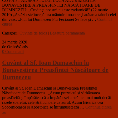
CUVÂNT AL SFÂNTULUI LUCA AL CRIMEEI LA
BUNAVESTIRE A PREASFINTEI NĂSCĂTOARE DE
DUMNEZEU: „Credinţa noastră nu este zadarnică!” (22 martie
2010) „Astăzi este începătura mântuirii noastre şi arătarea tainei celei
din veac: „Fiul lui Dumnezeu Fiu Fecioarei Se face şi …
Continuă
citirea
→
Categorii:
Cuvinte de folos
|
Legătură permanentă
24 martie 2020
de OrthoWords
0 Comentarii
Cuvânt al Sf. Ioan Damaschin la
Bunavestirea Preasfintei Născătoare de
Dumnezeu
Cuvânt al Sf. Ioan Damaschin la Bunavestirea Preasfintei
Născătoare de Dumnezeu „Acum praznicul și sărbătoarea
preaslăvită și împărătească a Împărătesei a strălucit mai mult decât
razele soarelui, cele strălucitoare ca aurul. Acum Biserica cea
Sobornicească și Apostolică se înfrumusețează …
Continuă citirea
→