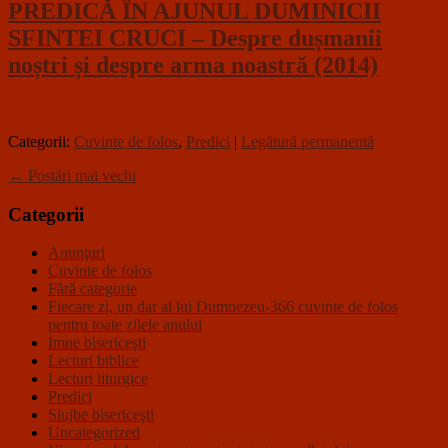
PREDICĂ ÎN AJUNUL DUMINICII
SFINTEI CRUCI – Despre dușmanii
noștri și despre arma noastră (2014)
Categorii:
Cuvinte de folos
,
Predici
|
Legătură permanentă
←
Postări mai vechi
Categorii
Anunţuri
Cuvinte de folos
Fără categorie
Fiecare zi, un dar al lui Dumnezeu-366 cuvinte de folos
pentru toate zilele anului
Imne bisericeşti
Lecturi biblice
Lecturi liturgice
Predici
Slujbe bisericeşti
Uncategorized