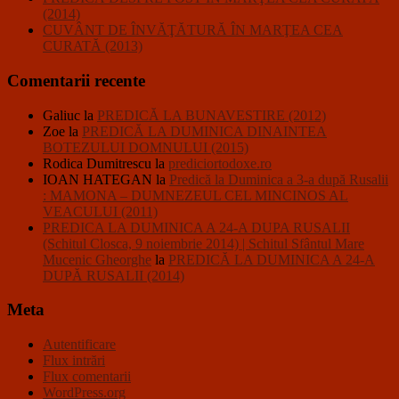
(2014)
CUVÂNT DE ÎNVĂŢĂTURĂ ÎN MARŢEA CEA
CURATĂ (2013)
Comentarii recente
Galiuc
la
PREDICĂ LA BUNAVESTIRE (2012)
Zoe
la
PREDICĂ LA DUMINICA DINAINTEA
BOTEZULUI DOMNULUI (2015)
Rodica Dumitrescu
la
prediciortodoxe.ro
IOAN HATEGAN
la
Predică la Duminica a 3-a după Rusalii
: MAMONA – DUMNEZEUL CEL MINCINOS AL
VEACULUI (2011)
PREDICA LA DUMINICA A 24-A DUPA RUSALII
(Schitul Closca, 9 noiembrie 2014) | Schitul Sfântul Mare
Mucenic Gheorghe
la
PREDICĂ LA DUMINICA A 24-A
DUPĂ RUSALII (2014)
Meta
Autentificare
Flux intrări
Flux comentarii
WordPress.org