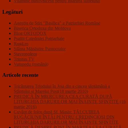
Vitamine duhovnicesti pentru intarirea sufletului
Legături
Agenţia de Ştiri "Basilica" a Patriarhiei Române
Biserica Ortodoxa din Moldova
Blog ORTODOX
Psalţii Catedralei Patriarhale
Rugă.ro
Sfânta Mănăstire Pantocrator
Stavropoleos
Trinitas TV
Vatopedu (română)
Articole recente
Tricântarea Triodului în Joia din a cincea săptămână a
Sfântului şi Marelui Post(18 martie 2010)
PREDICĂ ÎN MIERCUREA CEA CURATĂ DUPĂ
LITURGHIA DARURILOR MAI ÎNAINTE SFINŢITE (16
martie 2016)
Cuvânt de folos după Sf. Maslu: TÂLCUIREA
RUGĂCIUNII ÎNTÂI PENTRU CREDINCIOŞI DIN
LITURGHIA DARURILOR MAI ÎNAINTE SFINŢITE
PREDICĂ DESPRE POST ÎN MARŢEA CEA CURATĂ