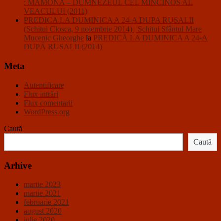
: MAMONA – DUMNEZEUL CEL MINCINOS AL
VEACULUI (2011)
PREDICA LA DUMINICA A 24-A DUPA RUSALII
(Schitul Closca, 9 noiembrie 2014) | Schitul Sfântul Mare
Mucenic Gheorghe
la
PREDICĂ LA DUMINICA A 24-A
DUPĂ RUSALII (2014)
Meta
Autentificare
Flux intrări
Flux comentarii
WordPress.org
Caută
Caută
Arhive
martie 2023
martie 2021
februarie 2021
august 2020
iulie 2020