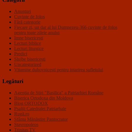
Anunţuri
Cuvinte de folos
Fără categorie
Fiecare zi, un dar al lui Dumnezeu-366 cuvinte de folos
pentru toate zilele anului
Imne bisericeşti
Lecturi biblice
Lecturi liturgice
Predici
Slujbe bisericeşti
Uncategorized
Vitamine duhovnicesti pentru intarirea sufletului
Legături
Agenţia de Ştiri "Basilica" a Patriarhiei Române
Biserica Ortodoxa din Moldova
Blog ORTODOX
Psalţii Catedralei Patriarhale
Rugă.ro
Sfânta Mănăstire Pantocrator
Stavropoleos
Trinitas TV