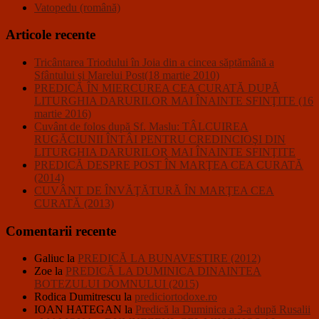
Vatopedu (română)
Articole recente
Tricântarea Triodului în Joia din a cincea săptămână a
Sfântului şi Marelui Post(18 martie 2010)
PREDICĂ ÎN MIERCUREA CEA CURATĂ DUPĂ
LITURGHIA DARURILOR MAI ÎNAINTE SFINŢITE (16
martie 2016)
Cuvânt de folos după Sf. Maslu: TÂLCUIREA
RUGĂCIUNII ÎNTÂI PENTRU CREDINCIOŞI DIN
LITURGHIA DARURILOR MAI ÎNAINTE SFINŢITE
PREDICĂ DESPRE POST ÎN MARŢEA CEA CURATĂ
(2014)
CUVÂNT DE ÎNVĂŢĂTURĂ ÎN MARŢEA CEA
CURATĂ (2013)
Comentarii recente
Galiuc
la
PREDICĂ LA BUNAVESTIRE (2012)
Zoe
la
PREDICĂ LA DUMINICA DINAINTEA
BOTEZULUI DOMNULUI (2015)
Rodica Dumitrescu
la
prediciortodoxe.ro
IOAN HATEGAN
la
Predică la Duminica a 3-a după Rusalii