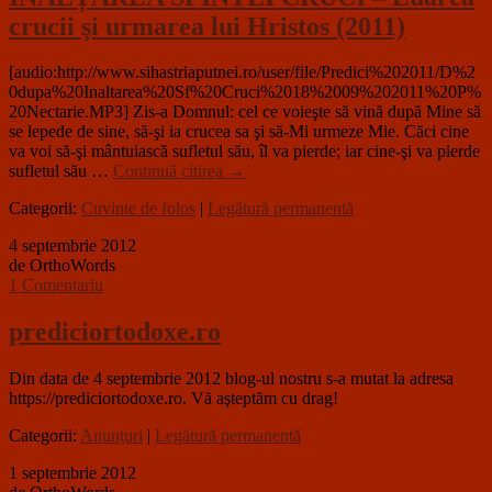
crucii şi urmarea lui Hristos (2011)
[audio:http://www.sihastriaputnei.ro/user/file/Predici%202011/D%2
0dupa%20Inaltarea%20Sf%20Cruci%2018%2009%202011%20P%
20Nectarie.MP3] Zis-a Domnul: cel ce voieşte să vină după Mine să
se lepede de sine, să-şi ia crucea sa şi să-Mi urmeze Mie. Căci cine
va voi să-şi mântuiască sufletul său, îl va pierde; iar cine-şi va pierde
sufletul său …
Continuă citirea
→
Categorii:
Cuvinte de folos
|
Legătură permanentă
4 septembrie 2012
de OrthoWords
1 Comentariu
prediciortodoxe.ro
Din data de 4 septembrie 2012 blog-ul nostru s-a mutat la adresa
https://prediciortodoxe.ro. Vă aşteptăm cu drag!
Categorii:
Anunţuri
|
Legătură permanentă
1 septembrie 2012