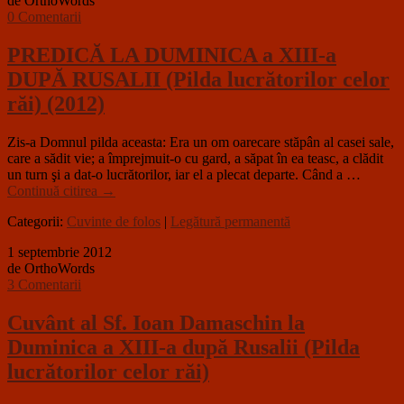
de OrthoWords
0 Comentarii
PREDICĂ LA DUMINICA a XIII-a
DUPĂ RUSALII (Pilda lucrătorilor celor
răi) (2012)
Zis-a Domnul pilda aceasta: Era un om oarecare stăpân al casei sale,
care a sădit vie; a împrejmuit-o cu gard, a săpat în ea teasc, a clădit
un turn şi a dat-o lucrătorilor, iar el a plecat departe. Când a …
Continuă citirea
→
Categorii:
Cuvinte de folos
|
Legătură permanentă
1 septembrie 2012
de OrthoWords
3 Comentarii
Cuvânt al Sf. Ioan Damaschin la
Duminica a XIII-a după Rusalii (Pilda
lucrătorilor celor răi)