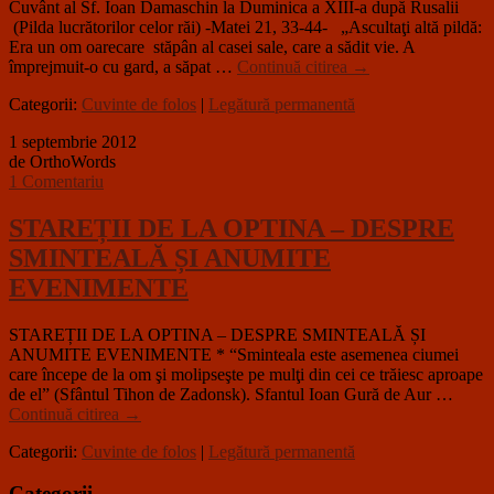
Cuvânt al Sf. Ioan Damaschin la Duminica a XIII-a după Rusalii
(Pilda lucrătorilor celor răi) -Matei 21, 33-44- „Ascultaţi altă pildă:
Era un om oarecare stăpân al casei sale, care a sădit vie. A
împrejmuit-o cu gard, a săpat …
Continuă citirea
→
Categorii:
Cuvinte de folos
|
Legătură permanentă
1 septembrie 2012
de OrthoWords
1 Comentariu
STAREȚII DE LA OPTINA – DESPRE
SMINTEALĂ ȘI ANUMITE
EVENIMENTE
STAREȚII DE LA OPTINA – DESPRE SMINTEALĂ ȘI
ANUMITE EVENIMENTE * “Sminteala este asemenea ciumei
care începe de la om şi molipseşte pe mulţi din cei ce trăiesc aproape
de el” (Sfântul Tihon de Zadonsk). Sfantul Ioan Gură de Aur …
Continuă citirea
→
Categorii:
Cuvinte de folos
|
Legătură permanentă
Categorii