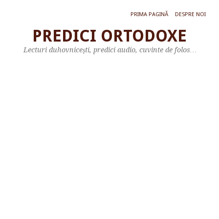
PRIMA PAGINĂ
DESPRE NOI
PREDICI ORTODOXE
Lecturi duhovniceşti, predici audio, cuvinte de folos…
L
U
N
Ă
:
I
A
N
U
A
R
I
E
2
0
1
1
C