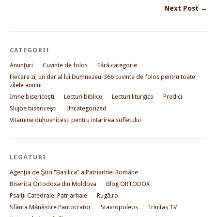
Next Post →
CATEGORII
Anunţuri
Cuvinte de folos
Fără categorie
Fiecare zi, un dar al lui Dumnezeu-366 cuvinte de folos pentru toate
zilele anului
Imne bisericeşti
Lecturi biblice
Lecturi liturgice
Predici
Slujbe bisericeşti
Uncategorized
Vitamine duhovnicesti pentru intarirea sufletului
LEGĂTURI
Agenţia de Ştiri "Basilica" a Patriarhiei Române
Biserica Ortodoxa din Moldova
Blog ORTODOX
Psalţii Catedralei Patriarhale
Rugă.ro
Sfânta Mănăstire Pantocrator
Stavropoleos
Trinitas TV