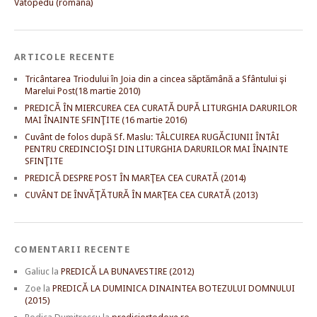
Vatopedu (română)
ARTICOLE RECENTE
Tricântarea Triodului în Joia din a cincea săptămână a Sfântului şi
Marelui Post(18 martie 2010)
PREDICĂ ÎN MIERCUREA CEA CURATĂ DUPĂ LITURGHIA DARURILOR
MAI ÎNAINTE SFINŢITE (16 martie 2016)
Cuvânt de folos după Sf. Maslu: TÂLCUIREA RUGĂCIUNII ÎNTÂI
PENTRU CREDINCIOŞI DIN LITURGHIA DARURILOR MAI ÎNAINTE
SFINŢITE
PREDICĂ DESPRE POST ÎN MARŢEA CEA CURATĂ (2014)
CUVÂNT DE ÎNVĂŢĂTURĂ ÎN MARŢEA CEA CURATĂ (2013)
COMENTARII RECENTE
Galiuc
la
PREDICĂ LA BUNAVESTIRE (2012)
Zoe
la
PREDICĂ LA DUMINICA DINAINTEA BOTEZULUI DOMNULUI
(2015)