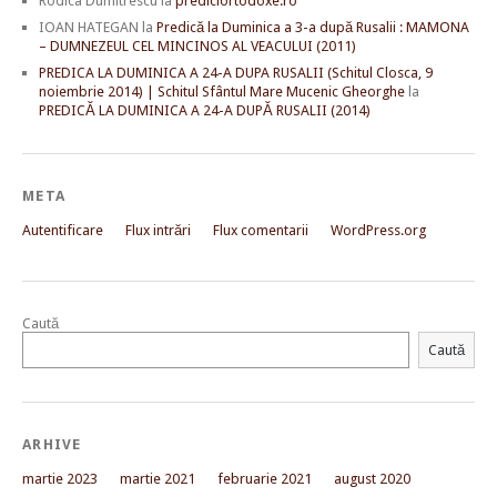
Rodica Dumitrescu
la
prediciortodoxe.ro
IOAN HATEGAN
la
Predică la Duminica a 3-a după Rusalii : MAMONA
– DUMNEZEUL CEL MINCINOS AL VEACULUI (2011)
PREDICA LA DUMINICA A 24-A DUPA RUSALII (Schitul Closca, 9
noiembrie 2014) | Schitul Sfântul Mare Mucenic Gheorghe
la
PREDICĂ LA DUMINICA A 24-A DUPĂ RUSALII (2014)
META
Autentificare
Flux intrări
Flux comentarii
WordPress.org
Caută
Caută
ARHIVE
martie 2023
martie 2021
februarie 2021
august 2020