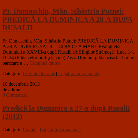
Pr. Damaschin, Măn. Sihăstria Putnei:
PREDICĂ LA DUMINICA A 28-A DUPA
RUSALII
Pr. Damaschin, Măn. Sihăstria Putnei: PREDICĂ LA DUMINICA
A 28-A DUPA RUSALII – CINA CEA MARE Evanghelia
Duminicii a XXVIII-a după Rusalii (A Sfinţilor Strămoşi); Luca 14,
16-24 (Pilda celor poftiţi la cină) Zis-a Domnul pilda aceasta: Un om
oarecare a …
Continuă citirea
→
Categorii:
Cuvinte de folos
|
Legătură permanentă
10 decembrie 2013
de admin
0 Comentarii
Predică la Duminica a 27-a după Rusalii
(2013)
Categorii:
Predici
|
Legătură permanentă