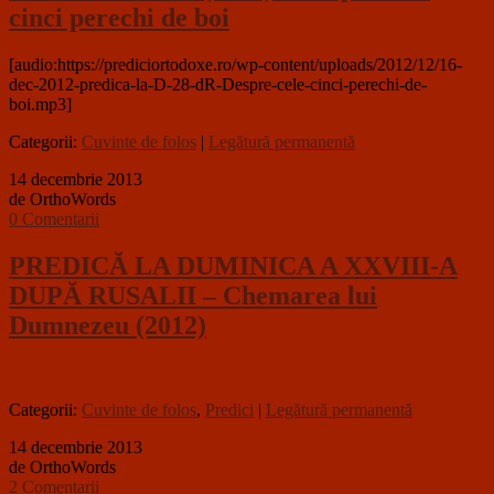
cinci perechi de boi
[audio:https://prediciortodoxe.ro/wp-content/uploads/2012/12/16-
dec-2012-predica-la-D-28-dR-Despre-cele-cinci-perechi-de-
boi.mp3]
Categorii:
Cuvinte de folos
|
Legătură permanentă
14 decembrie 2013
de OrthoWords
0 Comentarii
PREDICĂ LA DUMINICA A XXVIII-A
DUPĂ RUSALII – Chemarea lui
Dumnezeu (2012)
Categorii:
Cuvinte de folos
,
Predici
|
Legătură permanentă
14 decembrie 2013
de OrthoWords
2 Comentarii