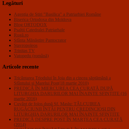
Legături
Agenţia de Ştiri "Basilica" a Patriarhiei Române
Biserica Ortodoxa din Moldova
Blog ORTODOX
Psalţii Catedralei Patriarhale
Rugă.ro
Sfânta Mănăstire Pantocrator
Stavropoleos
Trinitas TV
Vatopedu (română)
Articole recente
Tricântarea Triodului în Joia din a cincea săptămână a
Sfântului şi Marelui Post(18 martie 2010)
PREDICĂ ÎN MIERCUREA CEA CURATĂ DUPĂ
LITURGHIA DARURILOR MAI ÎNAINTE SFINŢITE (16
martie 2016)
Cuvânt de folos după Sf. Maslu: TÂLCUIREA
RUGĂCIUNII ÎNTÂI PENTRU CREDINCIOŞI DIN
LITURGHIA DARURILOR MAI ÎNAINTE SFINŢITE
PREDICĂ DESPRE POST ÎN MARŢEA CEA CURATĂ
(2014)