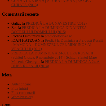
CUVÂNT DE ÎNVĂŢĂTURĂ ÎN MARŢEA CEA
CURATĂ (2013)
Comentarii recente
Galiuc
la
PREDICĂ LA BUNAVESTIRE (2012)
Zoe
la
PREDICĂ LA DUMINICA DINAINTEA
BOTEZULUI DOMNULUI (2015)
Rodica Dumitrescu
la
prediciortodoxe.ro
IOAN HATEGAN
la
Predică la Duminica a 3-a după Rusalii
: MAMONA – DUMNEZEUL CEL MINCINOS AL
VEACULUI (2011)
PREDICA LA DUMINICA A 24-A DUPA RUSALII
(Schitul Closca, 9 noiembrie 2014) | Schitul Sfântul Mare
Mucenic Gheorghe
la
PREDICĂ LA DUMINICA A 24-A
DUPĂ RUSALII (2014)
Meta
Autentificare
Flux intrări
Flux comentarii
WordPress.org
Caută