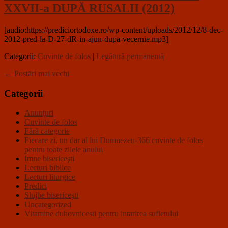
XXVII-a DUPĂ RUSALII (2012)
[audio:https://prediciortodoxe.ro/wp-content/uploads/2012/12/8-dec-
2012-pred-la-D-27-dR-in-ajun-dupa-vecernie.mp3]
Categorii:
Cuvinte de folos
|
Legătură permanentă
←
Postări mai vechi
Categorii
Anunţuri
Cuvinte de folos
Fără categorie
Fiecare zi, un dar al lui Dumnezeu-366 cuvinte de folos
pentru toate zilele anului
Imne bisericeşti
Lecturi biblice
Lecturi liturgice
Predici
Slujbe bisericeşti
Uncategorized
Vitamine duhovnicesti pentru intarirea sufletului