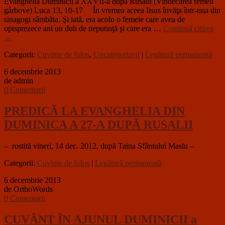
Evanghelia Duminicii a XXVII-a după Rusalii (Vindecarea femeii
gârbove) Luca 13, 10-17 În vremea aceea Iisus învăţa într-una din
sinagogi sâmbăta. Şi iată, era acolo o femeie care avea de
optsprezece ani un duh de neputinţă şi care era …
Continuă citirea
→
Categorii:
Cuvinte de folos
,
Uncategorized
|
Legătură permanentă
6 decembrie 2013
de admin
0 Comentarii
PREDICĂ LA EVANGHELIA DIN
DUMINICA A 27-A DUPĂ RUSALII
– rostită vineri, 14 dec. 2012, după Taina Sfântului Maslu –
Categorii:
Cuvinte de folos
|
Legătură permanentă
6 decembrie 2013
de OrthoWords
0 Comentarii
CUVÂNT ÎN AJUNUL DUMINICII a