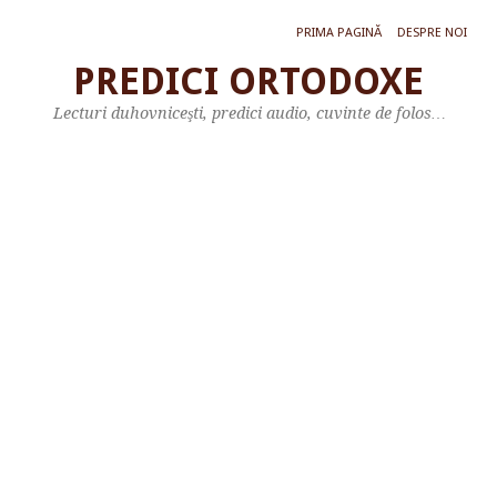
PRIMA PAGINĂ
DESPRE NOI
PREDICI ORTODOXE
A
Lecturi duhovniceşti, predici audio, cuvinte de folos…
r
h
i
m
.
N
e
c
t
a
r
i
e