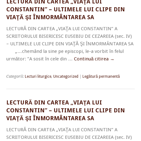
LECTURĂ DIN CARTEA „VIAŢA LUI
CONSTANTIN” – ULTIMELE LUI CLIPE DIN
VIAŢĂ ŞI ÎNMORMÂNTAREA SA
LECTURĂ DIN CARTEA „VIAŢA LUI CONSTANTIN” A
SCRIITORULUI BISERICESC EUSEBIU DE CEZAREEA (sec. IV)
– ULTIMELE LUI CLIPE DIN VIAŢĂ ŞI ÎNMORMÂNTAREA SA
„…chemând la sine pe episcopi, le-a vorbit în felul
următor: ”A sosit în cele din …
Continuă citirea
→
Categorii:
Lecturi liturgice
,
Uncategorized
|
Legătură permanentă
LECTURĂ DIN CARTEA „VIAŢA LUI
CONSTANTIN” – ULTIMELE LUI CLIPE DIN
VIAŢĂ ŞI ÎNMORMÂNTAREA SA
LECTURĂ DIN CARTEA „VIAŢA LUI CONSTANTIN” A
SCRIITORULUI BISERICESC EUSEBIU DE CEZAREEA (sec. IV)