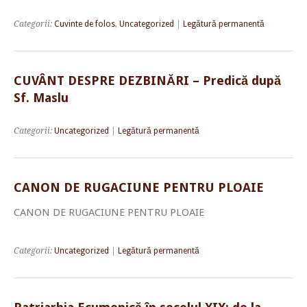
Categorii:
Cuvinte de folos
,
Uncategorized
|
Legătură permanentă
CUVÂNT DESPRE DEZBINĂRI – Predică după
Sf. Maslu
Categorii:
Uncategorized
|
Legătură permanentă
CANON DE RUGACIUNE PENTRU PLOAIE
CANON DE RUGACIUNE PENTRU PLOAIE
Categorii:
Uncategorized
|
Legătură permanentă