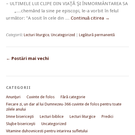
– ULTIMELE LUI CLIPE DIN VIAŢĂ ŞI ÎNMORMÂNTAREA SA
„…chemând la sine pe episcopi, le-a vorbit în felul
următor: ”A sosit în cele din …
Continuă citirea
→
Categorii:
Lecturi liturgice
,
Uncategorized
|
Legătură permanentă
←
Postări mai vechi
CATEGORII
Anunţuri
Cuvinte de folos
Fără categorie
Fiecare zi, un dar al lui Dumnezeu-366 cuvinte de folos pentru toate
zilele anului
Imne bisericeşti
Lecturi biblice
Lecturi liturgice
Predici
Slujbe bisericeşti
Uncategorized
Vitamine duhovnicesti pentru intarirea sufletului