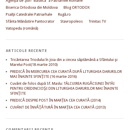
Agenţia de Ştiri "Basilica" a Patriarhiei Române
Biserica Ortodoxa din Moldova
Blog ORTODOX
Psalţii Catedralei Patriarhale
Rugă.ro
Sfânta Mănăstire Pantocrator
Stavropoleos
Trinitas TV
Vatopedu (română)
ARTICOLE RECENTE
Tricântarea Triodului în Joia din a cincea săptămână a Sfântului şi
Marelui Post(18 martie 2010)
PREDICĂ ÎN MIERCUREA CEA CURATĂ DUPĂ LITURGHIA DARURILOR
MAI ÎNAINTE SFINŢITE (16 martie 2016)
Cuvânt de folos după Sf. Maslu: TÂLCUIREA RUGĂCIUNII ÎNTÂI
PENTRU CREDINCIOŞI DIN LITURGHIA DARURILOR MAI ÎNAINTE
SFINŢITE
PREDICĂ DESPRE POST ÎN MARŢEA CEA CURATĂ (2014)
CUVÂNT DE ÎNVĂŢĂTURĂ ÎN MARŢEA CEA CURATĂ (2013)
COMENTARII RECENTE