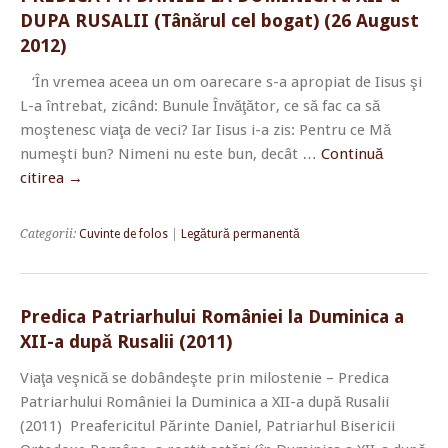
DUPA RUSALII (Tânărul cel bogat) (26 August
2012)
‘În vremea aceea un om oarecare s-a apropiat de Iisus şi
L-a întrebat, zicând: Bunule Învăţător, ce să fac ca să
moştenesc viaţa de veci? Iar Iisus i-a zis: Pentru ce Mă
numeşti bun? Nimeni nu este bun, decât …
Continuă
citirea
→
Categorii:
Cuvinte de folos
|
Legătură permanentă
Predica Patriarhului României la Duminica a
XII-a după Rusalii (2011)
Viaţa veşnică se dobândeşte prin milostenie – Predica
Patriarhului României la Duminica a XII-a după Rusalii
(2011) Preafericitul Părinte Daniel, Patriarhul Bisericii