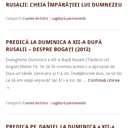
RUSALII: CHEIA ÎMPĂRĂŢIEI LUI DUMNEZEU
Categorii:
Cuvinte de folos
|
Legătură permanentă
PREDICĂ LA DUMINICA A XII-A DUPĂ
RUSALII – DESPRE BOGAŢI (2012)
Evanghelia Duminicii a XII-a după Rusalii (Tânărul cel
bogat) Matei 19, 16-26 În vremea aceea s-a apropiat de
Iisus un tânăr oarecare şi I-a zis: Învăţătorule bun, ce să fac
ca să am viaţa veşnică? Iar El i-a zis: de …
Continuă citirea
→
Categorii:
Cuvinte de folos
|
Legătură permanentă
PREDICA PF. DANIEL LA DUMINICA a XII-a