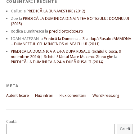
COMENTARII RECENTE
Galiuc
la
PREDICĂ LA BUNAVESTIRE (2012)
Zoe
la
PREDICĂ LA DUMINICA DINAINTEA BOTEZULUI DOMNULUI
(2015)
Rodica Dumitrescu
la
prediciortodoxe.ro
IOAN HATEGAN
la
Predică la Duminica a 3-a după Rusalii : MAMONA
– DUMNEZEUL CEL MINCINOS AL VEACULUI (2011)
PREDICA LA DUMINICA A 24-A DUPA RUSALII (Schitul Closca, 9
noiembrie 2014) | Schitul Sfântul Mare Mucenic Gheorghe
la
PREDICĂ LA DUMINICA A 24-A DUPĂ RUSALII (2014)
META
Autentificare
Flux intrări
Flux comentarii
WordPress.org
Caută
Caută