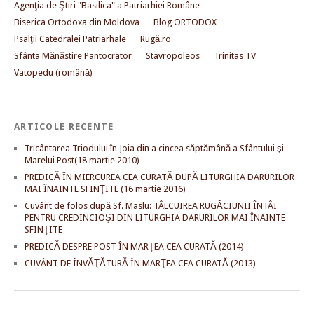
Agenţia de Ştiri "Basilica" a Patriarhiei Române
Biserica Ortodoxa din Moldova
Blog ORTODOX
Psalţii Catedralei Patriarhale
Rugă.ro
Sfânta Mănăstire Pantocrator
Stavropoleos
Trinitas TV
Vatopedu (română)
ARTICOLE RECENTE
Tricântarea Triodului în Joia din a cincea săptămână a Sfântului şi
Marelui Post(18 martie 2010)
PREDICĂ ÎN MIERCUREA CEA CURATĂ DUPĂ LITURGHIA DARURILOR
MAI ÎNAINTE SFINŢITE (16 martie 2016)
Cuvânt de folos după Sf. Maslu: TÂLCUIREA RUGĂCIUNII ÎNTÂI
PENTRU CREDINCIOŞI DIN LITURGHIA DARURILOR MAI ÎNAINTE
SFINŢITE
PREDICĂ DESPRE POST ÎN MARŢEA CEA CURATĂ (2014)
CUVÂNT DE ÎNVĂŢĂTURĂ ÎN MARŢEA CEA CURATĂ (2013)