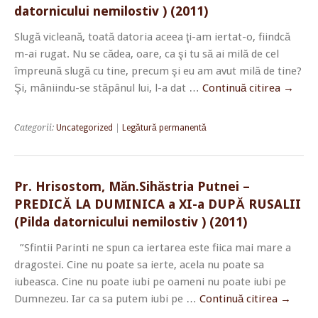
datornicului nemilostiv ) (2011)
Slugă vicleană, toată datoria aceea ţi-am iertat-o, fiindcă
m-ai rugat. Nu se cădea, oare, ca şi tu să ai milă de cel
împreună slugă cu tine, precum şi eu am avut milă de tine?
Şi, mâniindu-se stăpânul lui, l-a dat …
Continuă citirea
→
Categorii:
Uncategorized
|
Legătură permanentă
Pr. Hrisostom, Măn.Sihăstria Putnei –
PREDICĂ LA DUMINICA a XI-a DUPĂ RUSALII
(Pilda datornicului nemilostiv ) (2011)
”Sfintii Parinti ne spun ca iertarea este fiica mai mare a
dragostei. Cine nu poate sa ierte, acela nu poate sa
iubeasca. Cine nu poate iubi pe oameni nu poate iubi pe
Dumnezeu. Iar ca sa putem iubi pe …
Continuă citirea
→