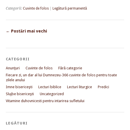
Categorii:
Cuvinte de folos
|
Legătură permanentă
←
Postări mai vechi
CATEGORII
Anunţuri
Cuvinte de folos
Fără categorie
Fiecare zi, un dar al lui Dumnezeu-366 cuvinte de folos pentru toate
zilele anului
Imne bisericeşti
Lecturi biblice
Lecturi liturgice
Predici
Slujbe bisericeşti
Uncategorized
Vitamine duhovnicesti pentru intarirea sufletului
LEGĂTURI