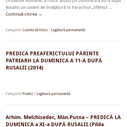
Ortodoxe Române, a rostit astăzi (în Duminica a XII-a după
Rusalii) un cuvânt de învăţătură în Paraclisul „Sfântul …
Continuă citirea
→
Categorii:
Cuvinte de folos
|
Legătură permanentă
PREDICA PREAFERICTULUI PĂRINTE
PATRIARH LA DUMINICA A 11-A DUPĂ
RUSALII (2014)
Categorii:
Predici
|
Legătură permanentă
Arhim. Melchisedec, Măn.Putna – PREDICĂ LA
DUMINICA a XI-a DUPĂ RUSALII (Pilda