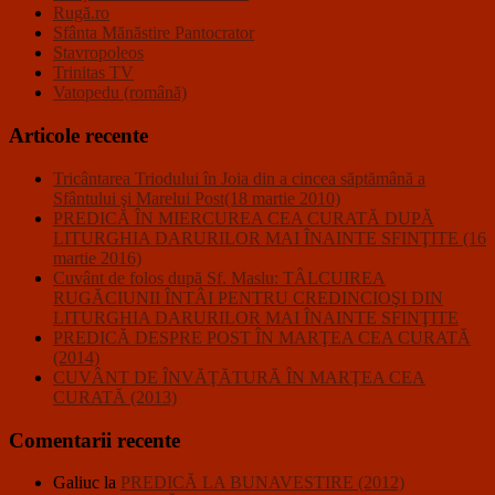
Rugă.ro
Sfânta Mănăstire Pantocrator
Stavropoleos
Trinitas TV
Vatopedu (română)
Articole recente
Tricântarea Triodului în Joia din a cincea săptămână a
Sfântului şi Marelui Post(18 martie 2010)
PREDICĂ ÎN MIERCUREA CEA CURATĂ DUPĂ
LITURGHIA DARURILOR MAI ÎNAINTE SFINŢITE (16
martie 2016)
Cuvânt de folos după Sf. Maslu: TÂLCUIREA
RUGĂCIUNII ÎNTÂI PENTRU CREDINCIOŞI DIN
LITURGHIA DARURILOR MAI ÎNAINTE SFINŢITE
PREDICĂ DESPRE POST ÎN MARŢEA CEA CURATĂ
(2014)
CUVÂNT DE ÎNVĂŢĂTURĂ ÎN MARŢEA CEA
CURATĂ (2013)
Comentarii recente
Galiuc
la
PREDICĂ LA BUNAVESTIRE (2012)