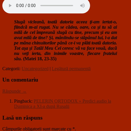
Slugă vicleană, toată datoria aceea ţi-am iertat-o,
fiindcă m-ai rugat. Nu se cădea, oare, ca şi tu să ai
milă de cel împreună slugă cu tine, precum şi eu am
avut milă de tine? Şi, mâniindu-se stăpânul lui, l-a dat
pe mâna chinuitorilor până ce-i va plăti toată datoria.
Tot aşa şi Tatăl Meu Cel ceresc vă va face vouă, dacă
nu veţi ierta, din inimile voastre, fiecare fratelui
său.
(Matei 18, 23-35)
Categorii:
Uncategorized
|
Legătură permanentă
Un comentariu
Răspunde →
Pingback:
PELERIN ORTODOX » Predici audio la
Duminica a XI-a după Rusalii
Lasă un răspuns
Câmpurile obligatorii sunt marcate cu
*
.