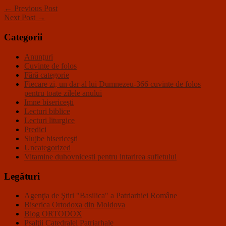
← Previous Post
Next Post →
Categorii
Anunţuri
Cuvinte de folos
Fără categorie
Fiecare zi, un dar al lui Dumnezeu-366 cuvinte de folos
pentru toate zilele anului
Imne bisericeşti
Lecturi biblice
Lecturi liturgice
Predici
Slujbe bisericeşti
Uncategorized
Vitamine duhovnicesti pentru intarirea sufletului
Legături
Agenţia de Ştiri "Basilica" a Patriarhiei Române
Biserica Ortodoxa din Moldova
Blog ORTODOX
Psalţii Catedralei Patriarhale