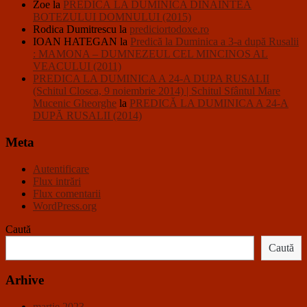
Zoe
la
PREDICĂ LA DUMINICA DINAINTEA
BOTEZULUI DOMNULUI (2015)
Rodica Dumitrescu
la
prediciortodoxe.ro
IOAN HATEGAN
la
Predică la Duminica a 3-a după Rusalii
: MAMONA – DUMNEZEUL CEL MINCINOS AL
VEACULUI (2011)
PREDICA LA DUMINICA A 24-A DUPA RUSALII
(Schitul Closca, 9 noiembrie 2014) | Schitul Sfântul Mare
Mucenic Gheorghe
la
PREDICĂ LA DUMINICA A 24-A
DUPĂ RUSALII (2014)
Meta
Autentificare
Flux intrări
Flux comentarii
WordPress.org
Caută
Caută
Arhive
martie 2023