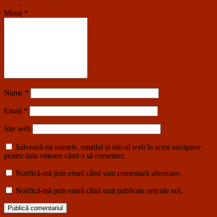
Mesaj
*
Nume
*
Email
*
Site web
Salvează-mi numele, emailul și site-ul web în acest navigator
pentru data viitoare când o să comentez.
Notifică-mă prin email când sunt comentarii ulterioare.
Notifică-mă prin email când sunt publicate articole noi.