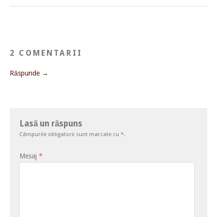
2 COMENTARII
Răspunde →
Lasă un răspuns
Câmpurile obligatorii sunt marcate cu
*
.
Mesaj
*