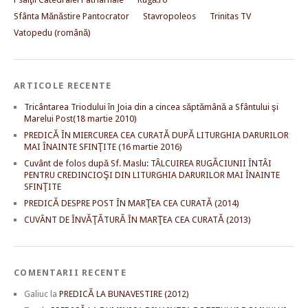
Sfânta Mănăstire Pantocrator
Stavropoleos
Trinitas TV
Vatopedu (română)
ARTICOLE RECENTE
Tricântarea Triodului în Joia din a cincea săptămână a Sfântului şi
Marelui Post(18 martie 2010)
PREDICĂ ÎN MIERCUREA CEA CURATĂ DUPĂ LITURGHIA DARURILOR
MAI ÎNAINTE SFINŢITE (16 martie 2016)
Cuvânt de folos după Sf. Maslu: TÂLCUIREA RUGĂCIUNII ÎNTÂI
PENTRU CREDINCIOŞI DIN LITURGHIA DARURILOR MAI ÎNAINTE
SFINŢITE
PREDICĂ DESPRE POST ÎN MARŢEA CEA CURATĂ (2014)
CUVÂNT DE ÎNVĂŢĂTURĂ ÎN MARŢEA CEA CURATĂ (2013)
COMENTARII RECENTE
Galiuc
la
PREDICĂ LA BUNAVESTIRE (2012)