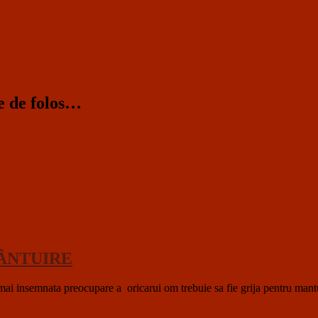
te de folos…
MÂNTUIRE
a preocupare a oricarui om trebuie sa fie grija pentru mantuirea su