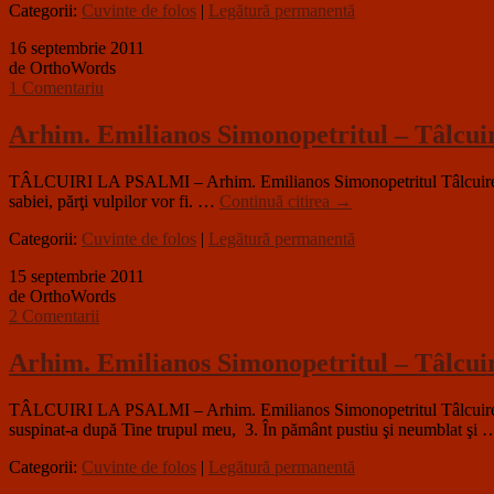
Categorii:
Cuvinte de folos
|
Legătură permanentă
16 septembrie 2011
de OrthoWords
1 Comentariu
Arhim. Emilianos Simonopetritul – Tâlcu
TÂLCUIRI LA PSALMI – Arhim. Emilianos Simonopetritul Tâlcuire la PS
sabiei, părţi vulpilor vor fi. …
Continuă citirea
→
Categorii:
Cuvinte de folos
|
Legătură permanentă
15 septembrie 2011
de OrthoWords
2 Comentarii
Arhim. Emilianos Simonopetritul – Tâlcu
TÂLCUIRI LA PSALMI – Arhim. Emilianos Simonopetritul Tâlcuire la
suspinat-a după Tine trupul meu, 3. În pământ pustiu şi neumblat şi
Categorii:
Cuvinte de folos
|
Legătură permanentă