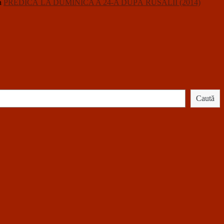
a
PREDICĂ LA DUMINICA A 24-A DUPĂ RUSALII (2014)
Caută