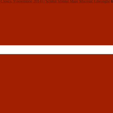
a, 9 noiembrie 2014) | Schitul Sfântul Mare Mucenic Gheorghe
l