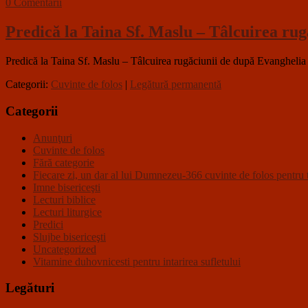
0 Comentarii
Predică la Taina Sf. Maslu – Tâlcuirea rug
Predică la Taina Sf. Maslu – Tâlcuirea rugăciunii de după Evanghelia 
Categorii:
Cuvinte de folos
|
Legătură permanentă
Categorii
Anunţuri
Cuvinte de folos
Fără categorie
Fiecare zi, un dar al lui Dumnezeu-366 cuvinte de folos pentru t
Imne bisericeşti
Lecturi biblice
Lecturi liturgice
Predici
Slujbe bisericeşti
Uncategorized
Vitamine duhovnicesti pentru intarirea sufletului
Legături