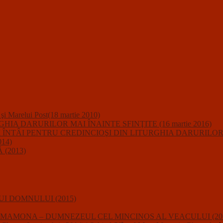
i şi Marelui Post(18 martie 2010)
A DARURILOR MAI ÎNAINTE SFINŢITE (16 martie 2016)
IUNII ÎNTÂI PENTRU CREDINCIOŞI DIN LITURGHIA DARURILO
14)
(2013)
I DOMNULUI (2015)
usalii : MAMONA – DUMNEZEUL CEL MINCINOS AL VEACULUI (20