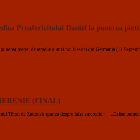
ca Preafericitului Daniel la punerea pietrei
punerea pietrei de temelie a unei noi biserici din Germania (11 Septembr
MERENIE (FINAL)
e Zadonsk spunea despre falsa smerenie : „Exista oameni care pe 