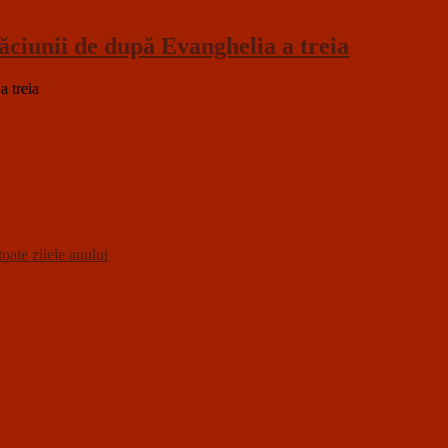
ăciunii de după Evanghelia a treia
a treia
oate zilele anului