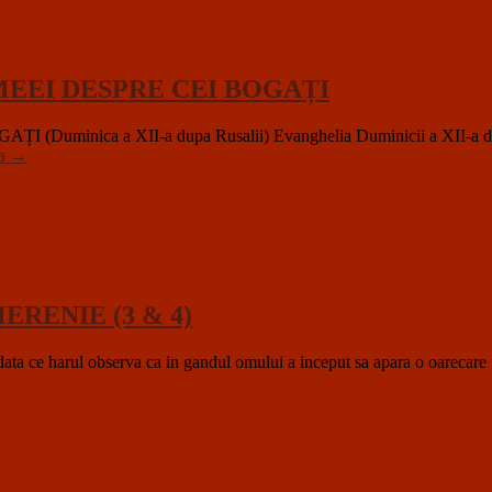
MEEI DESPRE CEI BOGAȚI
ica a XII-a dupa Rusalii) Evanghelia Duminicii a XII-a după Ru
ea
→
ERENIE (3 & 4)
l observa ca in gandul omului a inceput sa apara o oarecare parere 