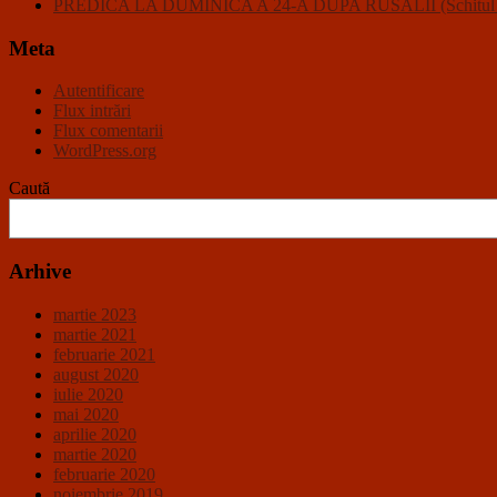
PREDICA LA DUMINICA A 24-A DUPA RUSALII (Schitul Closc
Meta
Autentificare
Flux intrări
Flux comentarii
WordPress.org
Caută
Arhive
martie 2023
martie 2021
februarie 2021
august 2020
iulie 2020
mai 2020
aprilie 2020
martie 2020
februarie 2020
noiembrie 2019