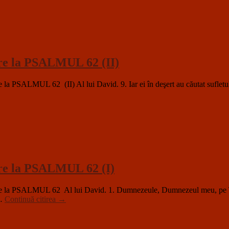
ire la PSALMUL 62 (II)
ALMUL 62 (II) Al lui David. 9. Iar ei în deşert au căutat sufletul me
ire la PSALMUL 62 (I)
 PSALMUL 62 Al lui David. 1. Dumnezeule, Dumnezeul meu, pe Tine T
 …
Continuă citirea
→