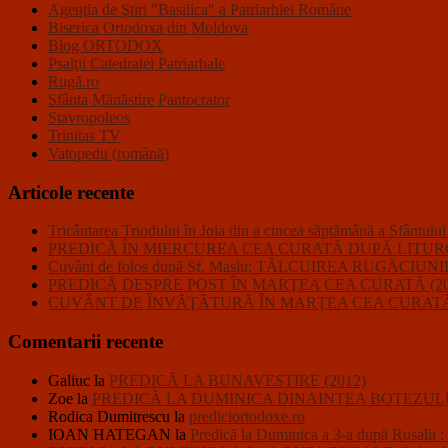
Agenţia de Ştiri "Basilica" a Patriarhiei Române
Biserica Ortodoxa din Moldova
Blog ORTODOX
Psalţii Catedralei Patriarhale
Rugă.ro
Sfânta Mănăstire Pantocrator
Stavropoleos
Trinitas TV
Vatopedu (română)
Articole recente
Tricântarea Triodului în Joia din a cincea săptămână a Sfântulu
PREDICĂ ÎN MIERCUREA CEA CURATĂ DUPĂ LITURGHI
Cuvânt de folos după Sf. Maslu: TÂLCUIREA RUGĂC
PREDICĂ DESPRE POST ÎN MARŢEA CEA CURATĂ (20
CUVÂNT DE ÎNVĂŢĂTURĂ ÎN MARŢEA CEA CURATĂ 
Comentarii recente
Galiuc
la
PREDICĂ LA BUNAVESTIRE (2012)
Zoe
la
PREDICĂ LA DUMINICA DINAINTEA BOTEZULU
Rodica Dumitrescu
la
prediciortodoxe.ro
IOAN HATEGAN
la
Predică la Duminica a 3-a după R