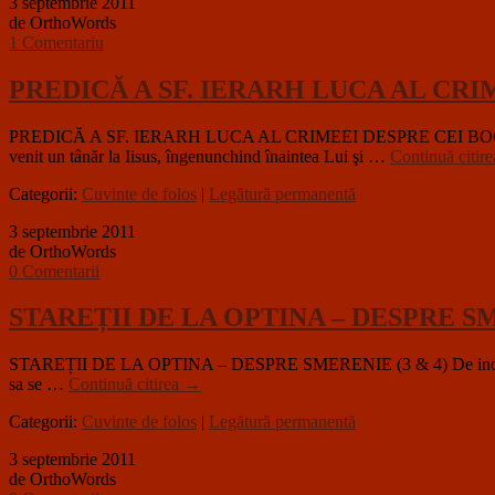
3 septembrie 2011
de OrthoWords
1 Comentariu
PREDICĂ A SF. IERARH LUCA AL CRI
PREDICĂ A SF. IERARH LUCA AL CRIMEEI DESPRE CEI BOGAȚI (Dumin
venit un tânăr la Iisus, îngenunchind înaintea Lui şi …
Continuă citir
Categorii:
Cuvinte de folos
|
Legătură permanentă
3 septembrie 2011
de OrthoWords
0 Comentarii
STAREȚII DE LA OPTINA – DESPRE SM
STAREȚII DE LA OPTINA – DESPRE SMERENIE (3 & 4) De indata ce haru
sa se …
Continuă citirea
→
Categorii:
Cuvinte de folos
|
Legătură permanentă
3 septembrie 2011
de OrthoWords