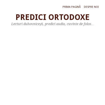
PRIMA PAGINĂ
DESPRE NOI
PREDICI ORTODOXE
S
Lecturi duhovniceşti, predici audio, cuvinte de folos…
T
A
R
E
Ț
I
I
D
E
L
A
O
P