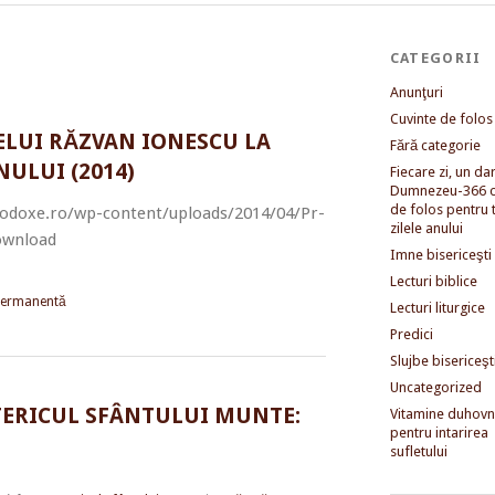
CATEGORII
Anunţuri
Cuvinte de folos
ELUI RĂZVAN IONESCU LA
Fără categorie
ULUI (2014)
Fiecare zi, un dar 
Dumnezeu-366 c
de folos pentru 
rtodoxe.ro/wp-content/uploads/2014/04/Pr-
zilele anului
ownload
Imne bisericeşti
Lecturi biblice
permanentă
Lecturi liturgice
Predici
Slujbe bisericeşt
Uncategorized
TERICUL SFÂNTULUI MUNTE:
Vitamine duhovni
pentru intarirea
sufletului