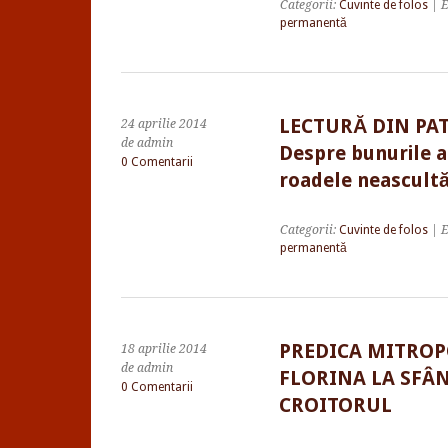
Categorii:
Cuvinte de folos
| E
permanentă
LECTURĂ DIN PA
24 aprilie 2014
de admin
Despre bunurile as
0 Comentarii
roadele neascultă
Categorii:
Cuvinte de folos
| E
permanentă
PREDICA MITROP
18 aprilie 2014
de admin
FLORINA LA SFÂ
0 Comentarii
CROITORUL