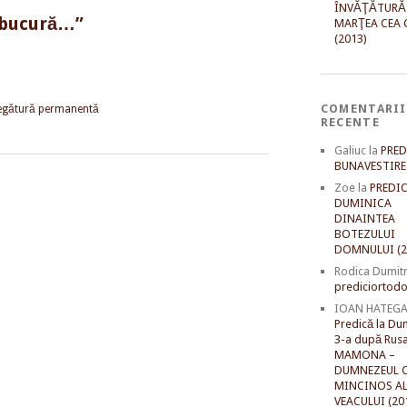
ÎNVĂŢĂTURĂ
e bucură…”
MARŢEA CEA 
(2013)
COMENTARII
egătură permanentă
RECENTE
Galiuc
la
PRED
BUNAVESTIRE 
Zoe
la
PREDIC
DUMINICA
DINAINTEA
BOTEZULUI
DOMNULUI (2
Rodica Dumit
prediciortodo
IOAN HATEG
Predică la Du
3-a după Rusal
MAMONA –
DUMNEZEUL C
MINCINOS A
VEACULUI (20