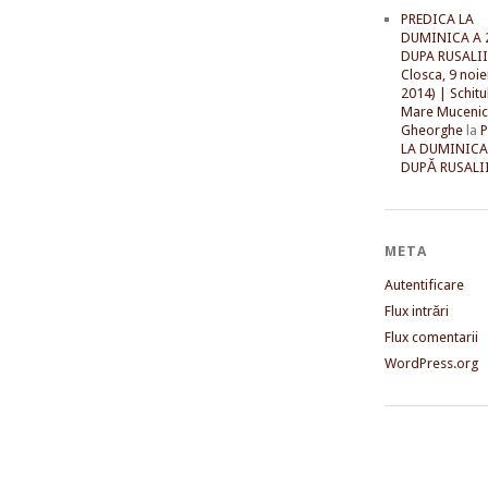
PREDICA LA
DUMINICA A 
DUPA RUSALII 
Closca, 9 noi
2014) | Schitu
Mare Mucenic
Gheorghe
la
LA DUMINICA
DUPĂ RUSALII
META
Autentificare
Flux intrări
Flux comentarii
WordPress.org