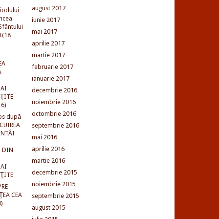
august 2017
iodului
incea
iunie 2017
fântului
mai 2017
t(18
aprilie 2017
martie 2017
EA
februarie 2017
Ă
ianuarie 2017
AI
decembrie 2016
NŢITE
noiembrie 2016
16)
octombrie 2016
os după
LCUIREA
septembrie 2016
ÎNTÂI
mai 2016
aprilie 2016
 DIN
martie 2016
AI
decembrie 2015
NŢITE
noiembrie 2015
PRE
ŢEA CEA
septembrie 2015
)
august 2015