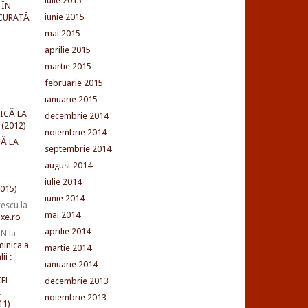
iulie 2015
 ÎN
iunie 2015
CURATĂ
mai 2015
aprilie 2015
martie 2015
februarie 2015
ianuarie 2015
ICĂ LA
decembrie 2014
(2012)
noiembrie 2014
Ă LA
septembrie 2014
august 2014
iulie 2014
015)
iunie 2014
rescu
la
mai 2014
xe.ro
aprilie 2014
AN
la
minica a
martie 2014
ii :
ianuarie 2014
EL
decembrie 2013
L
noiembrie 2013
11)