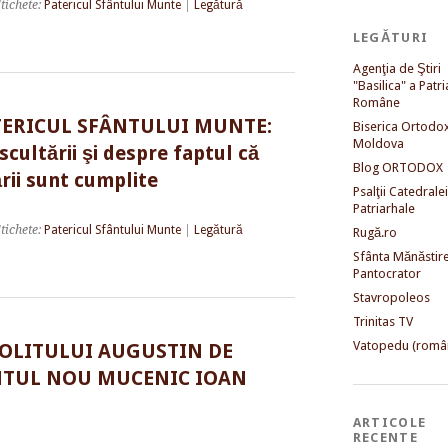
tichete:
Patericul Sfântului Munte
|
Legătură
LEGĂTURI
Agenţia de Ştiri
"Basilica" a Patri
Române
TERICUL SFÂNTULUI MUNTE:
Biserica Ortodo
Moldova
cultării şi despre faptul că
Blog ORTODOX
rii sunt cumplite
Psalţii Catedralei
Patriarhale
tichete:
Patericul Sfântului Munte
|
Legătură
Rugă.ro
Sfânta Mănăstir
Pantocrator
Stavropoleos
Trinitas TV
Vatopedu (româ
OLITULUI AUGUSTIN DE
NTUL NOU MUCENIC IOAN
ARTICOLE
RECENTE