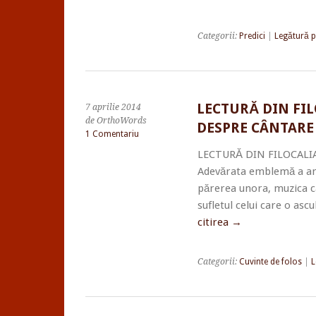
Categorii:
Predici
|
Legătură 
LECTURĂ DIN FIL
7 aprilie 2014
de OrthoWords
DESPRE CÂNTARE
1 Comentariu
LECTURĂ DIN FILOCALIA
Adevărata emblemă a arte
părerea unora, muzica c
sufletul celui care o as
citirea
→
Categorii:
Cuvinte de folos
|
L