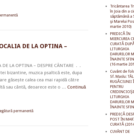
Tricântarea Tr
în Joia din a c
permanentă
săptămână a S
şi Marelui Pos
martie 2010)
PREDICĂ ÎN
MIERCUREA C
CURATĂ DUP
OCALIA DE LA OPTINA –
LITURGHIA
DARURILOR M
ÎNAINTE SFI
(16 martie 20
 DE LA OPTINA – DESPRE CÂNTARE . .
Cuvânt de fol
i bizantine, muzica psaltică este, dupa
Sf. Maslu: TÂ
are găsește calea cea mai rapidă către
RUGĂCIUNII 
cultă sau cântă, deoarece este o …
Continuă
PENTRU
CREDINCIOŞI
LITURGHIA
DARURILOR M
ÎNAINTE SFI
egătură permanentă
PREDICĂ DES
POST ÎN MAR
CURATĂ (2014
CUVÂNT DE