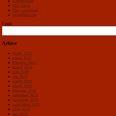
Autentificare
Flux intrări
Flux comentarii
WordPress.org
Caută
Arhive
martie 2023
martie 2021
februarie 2021
august 2020
iulie 2020
mai 2020
aprilie 2020
martie 2020
februarie 2020
noiembrie 2019
octombrie 2019
septembrie 2019
iunie 2019
mai 2019