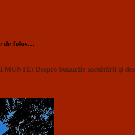
te de folos…
 Despre bunurile ascultării şi despre f