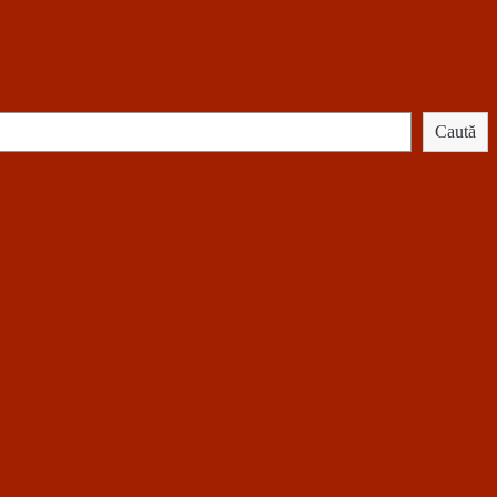
Caută