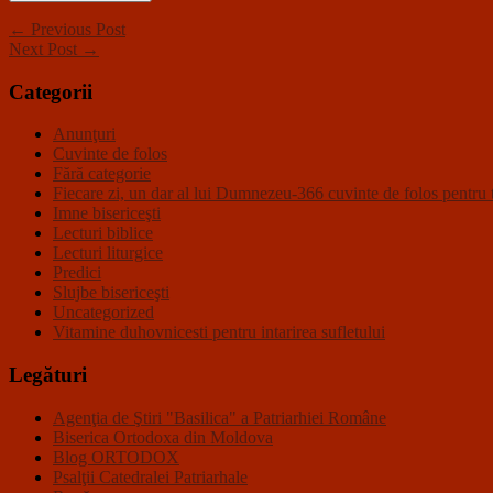
← Previous Post
Next Post →
Categorii
Anunţuri
Cuvinte de folos
Fără categorie
Fiecare zi, un dar al lui Dumnezeu-366 cuvinte de folos pentru t
Imne bisericeşti
Lecturi biblice
Lecturi liturgice
Predici
Slujbe bisericeşti
Uncategorized
Vitamine duhovnicesti pentru intarirea sufletului
Legături
Agenţia de Ştiri "Basilica" a Patriarhiei Române
Biserica Ortodoxa din Moldova
Blog ORTODOX
Psalţii Catedralei Patriarhale