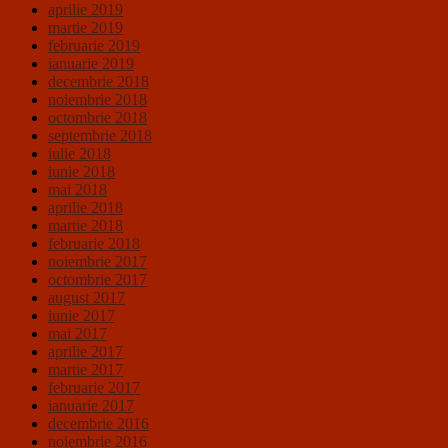
aprilie 2019
martie 2019
februarie 2019
ianuarie 2019
decembrie 2018
noiembrie 2018
octombrie 2018
septembrie 2018
iulie 2018
iunie 2018
mai 2018
aprilie 2018
martie 2018
februarie 2018
noiembrie 2017
octombrie 2017
august 2017
iunie 2017
mai 2017
aprilie 2017
martie 2017
februarie 2017
ianuarie 2017
decembrie 2016
noiembrie 2016