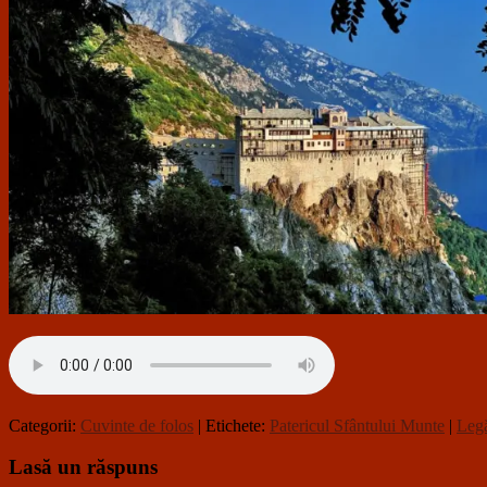
Categorii:
Cuvinte de folos
| Etichete:
Patericul Sfântului Munte
|
Legă
Lasă un răspuns