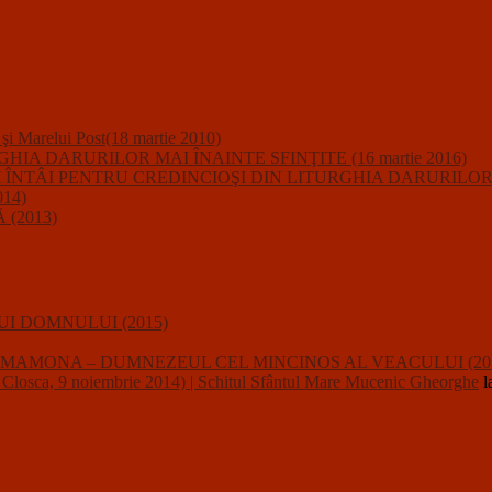
i şi Marelui Post(18 martie 2010)
A DARURILOR MAI ÎNAINTE SFINŢITE (16 martie 2016)
IUNII ÎNTÂI PENTRU CREDINCIOŞI DIN LITURGHIA DARURILO
14)
(2013)
I DOMNULUI (2015)
usalii : MAMONA – DUMNEZEUL CEL MINCINOS AL VEACULUI (20
a, 9 noiembrie 2014) | Schitul Sfântul Mare Mucenic Gheorghe
l