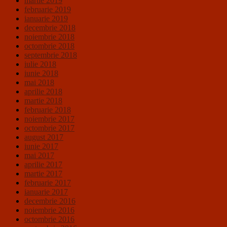
martie 2019
februarie 2019
ianuarie 2019
decembrie 2018
noiembrie 2018
octombrie 2018
septembrie 2018
iulie 2018
iunie 2018
mai 2018
aprilie 2018
martie 2018
februarie 2018
noiembrie 2017
octombrie 2017
august 2017
iunie 2017
mai 2017
aprilie 2017
martie 2017
februarie 2017
ianuarie 2017
decembrie 2016
noiembrie 2016
octombrie 2016