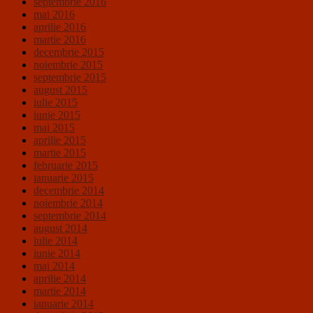
septembrie 2016
mai 2016
aprilie 2016
martie 2016
decembrie 2015
noiembrie 2015
septembrie 2015
august 2015
iulie 2015
iunie 2015
mai 2015
aprilie 2015
martie 2015
februarie 2015
ianuarie 2015
decembrie 2014
noiembrie 2014
septembrie 2014
august 2014
iulie 2014
iunie 2014
mai 2014
aprilie 2014
martie 2014
ianuarie 2014