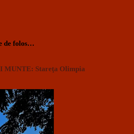
te de folos…
MUNTE: Stareţa Olimpia