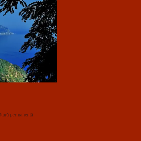
tură permanentă