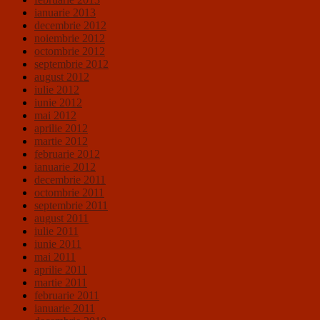
ianuarie 2013
decembrie 2012
noiembrie 2012
octombrie 2012
septembrie 2012
august 2012
iulie 2012
iunie 2012
mai 2012
aprilie 2012
martie 2012
februarie 2012
ianuarie 2012
decembrie 2011
octombrie 2011
septembrie 2011
august 2011
iulie 2011
iunie 2011
mai 2011
aprilie 2011
martie 2011
februarie 2011
ianuarie 2011