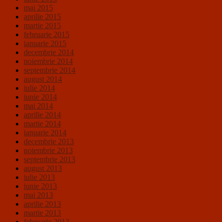
mai 2015
aprilie 2015
martie 2015
februarie 2015
ianuarie 2015
decembrie 2014
noiembrie 2014
septembrie 2014
august 2014
iulie 2014
iunie 2014
mai 2014
aprilie 2014
martie 2014
ianuarie 2014
decembrie 2013
noiembrie 2013
septembrie 2013
august 2013
iulie 2013
iunie 2013
mai 2013
aprilie 2013
martie 2013
februarie 2013