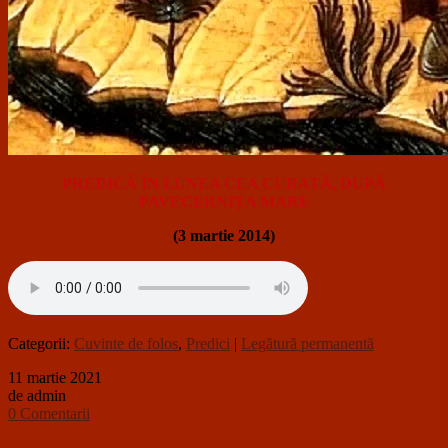
PREDICĂ ÎN LUNEA CEA CURATĂ, DUPĂ
PAVECERNIȚA MARE
(3 martie 2014)
Categorii:
Cuvinte de folos
,
Predici
|
Legătură permanentă
11 martie 2021
de admin
0 Comentarii