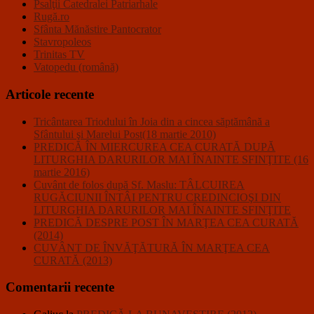
Psalţii Catedralei Patriarhale
Rugă.ro
Sfânta Mănăstire Pantocrator
Stavropoleos
Trinitas TV
Vatopedu (română)
Articole recente
Tricântarea Triodului în Joia din a cincea săptămână a
Sfântului şi Marelui Post(18 martie 2010)
PREDICĂ ÎN MIERCUREA CEA CURATĂ DUPĂ
LITURGHIA DARURILOR MAI ÎNAINTE SFINŢITE (16
martie 2016)
Cuvânt de folos după Sf. Maslu: TÂLCUIREA
RUGĂCIUNII ÎNTÂI PENTRU CREDINCIOŞI DIN
LITURGHIA DARURILOR MAI ÎNAINTE SFINŢITE
PREDICĂ DESPRE POST ÎN MARŢEA CEA CURATĂ
(2014)
CUVÂNT DE ÎNVĂŢĂTURĂ ÎN MARŢEA CEA
CURATĂ (2013)
Comentarii recente