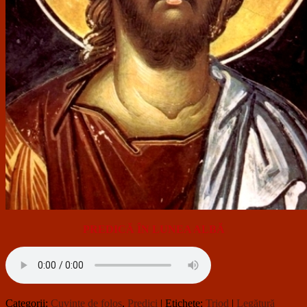
PREDICĂ ÎN LUNEA ALBĂ
Categorii:
Cuvinte de folos
,
Predici
| Etichete:
Triod
|
Legătură