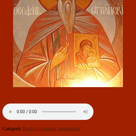
Categorii:
Predici
|
Legătură permanentă