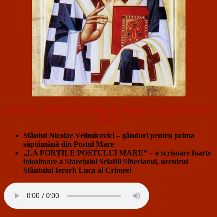
CUVÂNT DE ÎNVĂŢĂTURĂ ÎN MARŢEA CEA CURATĂ
(2013)
Sfântul Nicolae Velimirovici – gânduri pentru prima
săptămână din Postul Mare
„LA PORȚILE POSTULUI MARE” – o scrisoare foarte
folositoare a Starețului Selafiil Siberianul, ucenicul
Sfântului Ierarh Luca al Crimeei