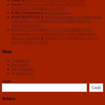
Galiuc
la
PREDICĂ LA BUNAVESTIRE (2012)
Zoe
la
PREDICĂ LA DUMINICA DINAINTEA
BOTEZULUI DOMNULUI (2015)
Rodica Dumitrescu
la
prediciortodoxe.ro
IOAN HATEGAN
la
Predică la Duminica a 3-a după Rusalii
: MAMONA – DUMNEZEUL CEL MINCINOS AL
VEACULUI (2011)
PREDICA LA DUMINICA A 24-A DUPA RUSALII
(Schitul Closca, 9 noiembrie 2014) | Schitul Sfântul Mare
Mucenic Gheorghe
la
PREDICĂ LA DUMINICA A 24-A
DUPĂ RUSALII (2014)
Meta
Autentificare
Flux intrări
Flux comentarii
WordPress.org
Caută
Caută
Arhive