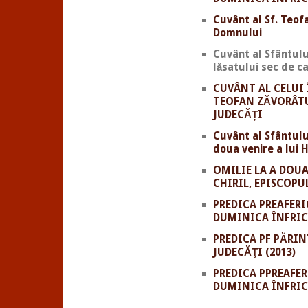
Cuvânt al Sf. Teof
Domnului
Cuvânt al Sfântulu
lăsatului sec de c
CUVÂNT AL CELUI
TEOFAN ZĂVORÂTU
JUDECĂȚI
Cuvânt al Sfântulu
doua venire a lui H
OMILIE LA A DOU
CHIRIL, EPISCOPU
PREDICA PREAFERI
DUMINICA ÎNFRICO
PREDICA PF PĂRI
JUDECĂŢI (2013)
PREDICA PPREAFER
DUMINICA ÎNFRIC