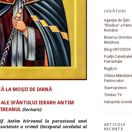
LEGĂTURI
Agenţia de Ştiri
"Basilica" a Patri
Române
Biserica Ortodo
Moldova
Blog ORTODOX
Psalţii Catedralei
Patriarhale
Rugă.ro
Sfânta Mănăstir
Pantocrator
Stavropoleos
CĂ LA MOŞII DE IARNĂ
Trinitas TV
 ALE SFÂNTULUI IERARH ANTIM
Vatopedu (româ
VIREANUL
(lectură)
Sf. Antim Ivireanul la parastasul unei
ARTICOLE
ocietate a vremii (începutul secolului al
RECENTE