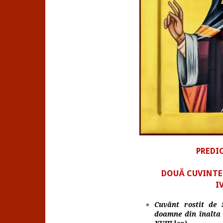
PREDI
DOUĂ CUVINTE
I
Cuvânt rostit de 
doamne din înalta s