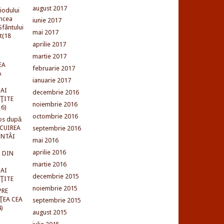
august 2017
iodului
incea
iunie 2017
fântului
mai 2017
t(18
aprilie 2017
martie 2017
EA
februarie 2017
Ă
ianuarie 2017
AI
decembrie 2016
NŢITE
noiembrie 2016
16)
octombrie 2016
os după
LCUIREA
septembrie 2016
ÎNTÂI
mai 2016
aprilie 2016
 DIN
martie 2016
AI
decembrie 2015
NŢITE
noiembrie 2015
PRE
ŢEA CEA
septembrie 2015
)
august 2015