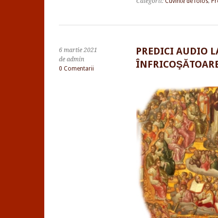
Categorii:
Cuvinte de folos
,
Pr
PREDICI AUDIO 
6 martie 2021
de admin
ÎNFRICOŞĂTOARE
0 Comentarii