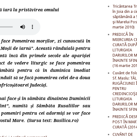
Tricântarea Tr
ă iară la pristăvirea omului
în Joia din a c
săptămână a S
şi Marelui Pos
martie 2010)
PREDICĂ ÎN
MIERCUREA C
 face Pomenirea morţilor, zi cunoscută în
CURATĂ DUP
„Moşii de iarnă”. Această rânduială pentru
LITURGHIA
DARURILOR M
ntă încă din primele secole ale apariţiei
ÎNAINTE SFI
nct de vedere liturgic se face pomenirea
(16 martie 20
sâmbătă pentru că în duminica imediat
Cuvânt de fol
nduit să se facă pomenirea celei de-a doua
Sf. Maslu: TÂ
RUGĂCIUNII 
fricoşătoarei Judecăţi.
PENTRU
CREDINCIOŞI
ai face şi în sâmbăta dinaintea Duminicii
LITURGHIA
DARURILOR M
ânt”, numită şi Sâmbăta Rusaliilor sau
ÎNAINTE SFI
 pomeniri pentru cei adormiţi se vor face
PREDICĂ DES
ostul Mare. (Sursa text: Basilica.ro)
POST ÎN MAR
CURATĂ (2014
CUVÂNT DE