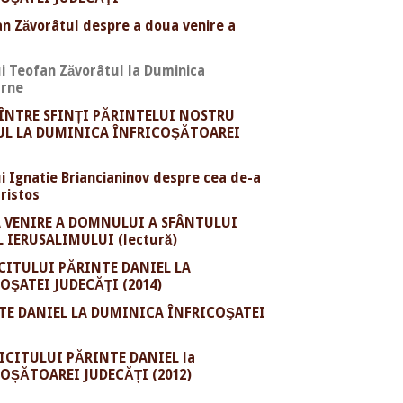
an Zăvorâtul despre a doua venire a
i Teofan Zăvorâtul la Duminica
arne
 ÎNTRE SFINȚI PĂRINTELUI NOSTRU
L LA DUMINICA ÎNFRICOŞĂTOAREI
i Ignatie Briancianinov despre cea de-a
ristos
A VENIRE A DOMNULUI A SFÂNTULUI
L IERUSALIMULUI (lectură)
CITULUI PĂRINTE DANIEL LA
ŞATEI JUDECĂŢI (2014)
NTE DANIEL LA DUMINICA ÎNFRICOŞATEI
ICITULUI PĂRINTE DANIEL la
OȘĂTOAREI JUDECĂȚI (2012)