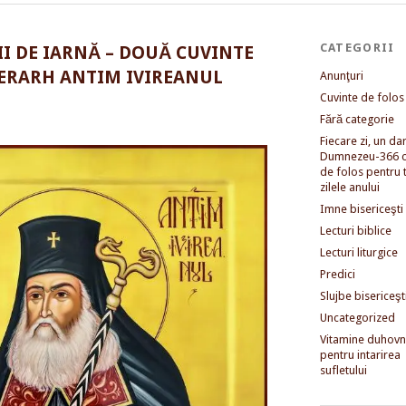
CATEGORII
I DE IARNĂ – DOUĂ CUVINTE
IERARH ANTIM IVIREANUL
Anunţuri
Cuvinte de folos
Fără categorie
Fiecare zi, un dar 
Dumnezeu-366 c
de folos pentru 
zilele anului
Imne bisericeşti
Lecturi biblice
Lecturi liturgice
Predici
Slujbe bisericeşt
Uncategorized
Vitamine duhovni
pentru intarirea
sufletului