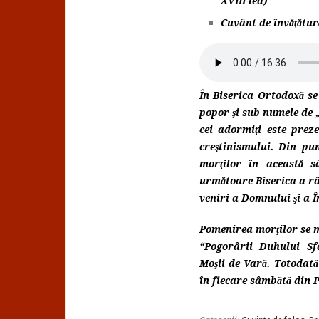
XVIII-lea)
Cuvânt de învăţătur
În Biserica Ortodoxă se
popor şi sub numele de 
cei adormiţi este preze
creştinismului. Din pu
morţilor în această 
următoare Biserica a râ
veniri a Domnului şi a În
Pomenirea morţilor se m
“Pogorârii Duhului Sf
Moşii de Vară. Totodată
în fiecare sâmbătă din P