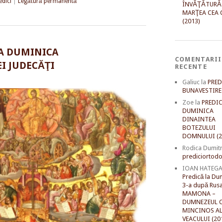
edici
|
Legătură permanentă
ÎNVĂŢĂTURĂ
MARŢEA CEA 
(2013)
LA DUMINICA
COMENTARII
I JUDECĂŢI
RECENTE
Galiuc
la
PRED
BUNAVESTIRE 
Zoe
la
PREDIC
DUMINICA
DINAINTEA
BOTEZULUI
DOMNULUI (2
Rodica Dumit
prediciortodo
IOAN HATEG
Predică la Du
3-a după Rusal
MAMONA –
DUMNEZEUL C
MINCINOS A
VEACULUI (20