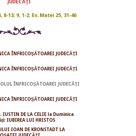
JUDECĂŢI
, 8-13; 9, 1-2; Ev. Matei 25, 31-46
NICA ÎNFRICOŞĂTOAREI JUDECĂŢI
NICA ÎNFRICOȘĂTOAREI JUDECĂȚI
TOLUL ÎNFRICOŞĂTOAREI JUDECĂŢI
NICA ÎNFRICOȘĂTOAREI JUDECĂȚI
v. IUSTIN DE LA CELIE la Duminica
ăţi: IUBIREA LUI HRISTOS
LUI IOAN DE KRONSTADT LA
OŞATEI JUDECĂŢI