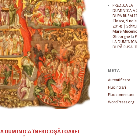
PREDICA LA
DUMINICA A 
DUPA RUSALII 
Closca, 9 noi
2014) | Schitu
Mare Mucenic
Gheorghe
la
LA DUMINICA
DUPĂ RUSALII
META
Autentificare
Flux intrări
Flux comentarii
WordPress.org
 LA DUMINICA ÎNFRICOŞĂTOAREI