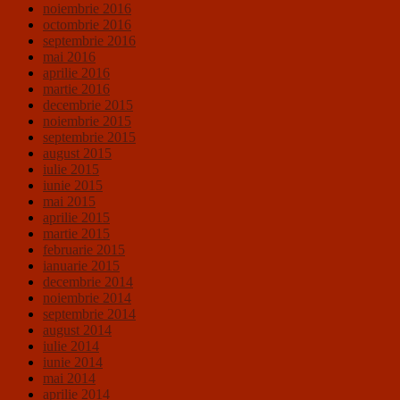
noiembrie 2016
octombrie 2016
septembrie 2016
mai 2016
aprilie 2016
martie 2016
decembrie 2015
noiembrie 2015
septembrie 2015
august 2015
iulie 2015
iunie 2015
mai 2015
aprilie 2015
martie 2015
februarie 2015
ianuarie 2015
decembrie 2014
noiembrie 2014
septembrie 2014
august 2014
iulie 2014
iunie 2014
mai 2014
aprilie 2014