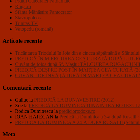
Psalţii Catedralei Patriarhale
Rugă.ro
Sfânta Mănăstire Pantocrator
Stavropoleos
Trinitas TV
Vatopedu (română)
Articole recente
Tricântarea Triodului în Joia din a cincea săptămână a Sfântulu
PREDICĂ ÎN MIERCUREA CEA CURATĂ DUPĂ LITURGHI
Cuvânt de folos după Sf. Maslu: TÂLCUIREA RUGĂC
PREDICĂ DESPRE POST ÎN MARŢEA CEA CURATĂ (20
CUVÂNT DE ÎNVĂŢĂTURĂ ÎN MARŢEA CEA CURATĂ 
Comentarii recente
Galiuc
la
PREDICĂ LA BUNAVESTIRE (2012)
Zoe
la
PREDICĂ LA DUMINICA DINAINTEA BOTEZULU
Rodica Dumitrescu
la
prediciortodoxe.ro
IOAN HATEGAN
la
Predică la Duminica a 3-a după R
PREDICA LA DUMINICA A 24-A DUPA RUSALII (Schitul Closc
Meta