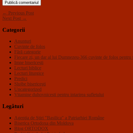
← Previous Post
Next Post →
Categorii
Anunţuri
Cuvinte de folos
Fără categorie
Fiecare zi, un dar al lui Dumnezeu-366 cuvinte de folos pentru t
Imne bisericeşti
Lecturi biblice
Lecturi liturgice
Predici
Slujbe bisericeşti
Uncategorized
Vitamine duhovnicesti pentru intarirea sufletului
Legături
Agenţia de Ştiri "Basilica" a Patriarhiei Române
Biserica Ortodoxa din Moldova
Blog ORTODOX