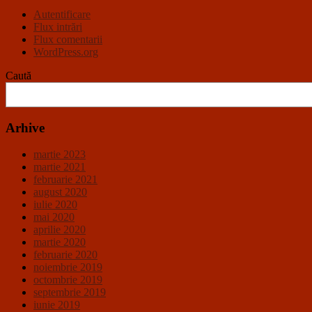
Autentificare
Flux intrări
Flux comentarii
WordPress.org
Caută
Arhive
martie 2023
martie 2021
februarie 2021
august 2020
iulie 2020
mai 2020
aprilie 2020
martie 2020
februarie 2020
noiembrie 2019
octombrie 2019
septembrie 2019
iunie 2019