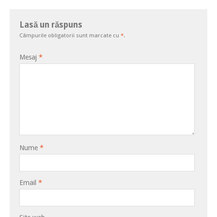
Lasă un răspuns
Câmpurile obligatorii sunt marcate cu
*
.
Mesaj
*
Nume
*
Email
*