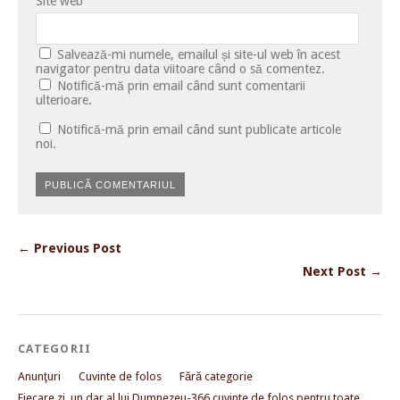
Site web
Salvează-mi numele, emailul și site-ul web în acest
navigator pentru data viitoare când o să comentez.
Notifică-mă prin email când sunt comentarii
ulterioare.
Notifică-mă prin email când sunt publicate articole
noi.
← Previous Post
Next Post →
CATEGORII
Anunţuri
Cuvinte de folos
Fără categorie
Fiecare zi, un dar al lui Dumnezeu-366 cuvinte de folos pentru toate