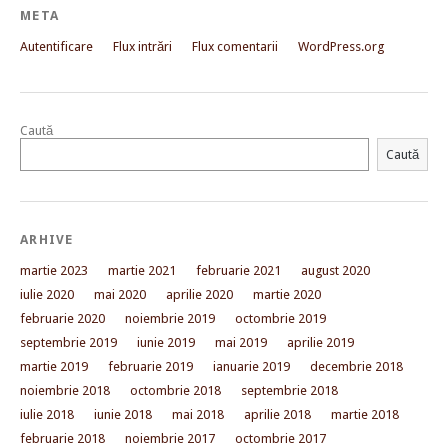
META
Autentificare
Flux intrări
Flux comentarii
WordPress.org
Caută
Caută
ARHIVE
martie 2023
martie 2021
februarie 2021
august 2020
iulie 2020
mai 2020
aprilie 2020
martie 2020
februarie 2020
noiembrie 2019
octombrie 2019
septembrie 2019
iunie 2019
mai 2019
aprilie 2019
martie 2019
februarie 2019
ianuarie 2019
decembrie 2018
noiembrie 2018
octombrie 2018
septembrie 2018
iulie 2018
iunie 2018
mai 2018
aprilie 2018
martie 2018
februarie 2018
noiembrie 2017
octombrie 2017