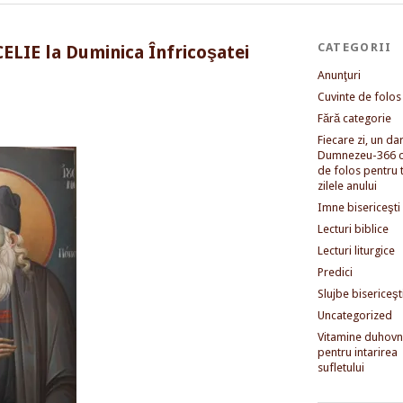
CATEGORII
CELIE la Duminica Înfricoşatei
Anunţuri
Cuvinte de folos
Fără categorie
Fiecare zi, un dar 
Dumnezeu-366 c
de folos pentru 
zilele anului
Imne bisericeşti
Lecturi biblice
Lecturi liturgice
Predici
Slujbe bisericeşt
Uncategorized
Vitamine duhovni
pentru intarirea
sufletului