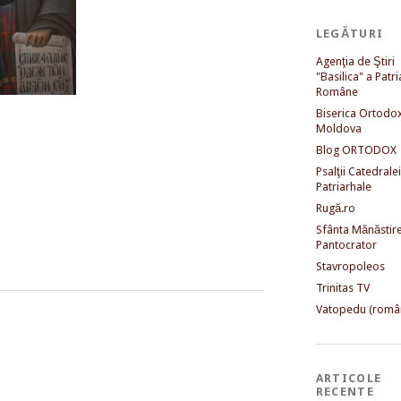
LEGĂTURI
Agenţia de Ştiri
"Basilica" a Patri
Române
Biserica Ortodo
Moldova
Blog ORTODOX
Psalţii Catedralei
Patriarhale
Rugă.ro
Sfânta Mănăstir
Pantocrator
Stavropoleos
Trinitas TV
Vatopedu (româ
ARTICOLE
RECENTE