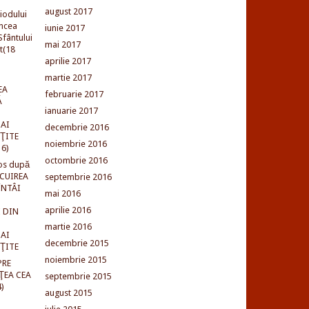
august 2017
iodului
incea
iunie 2017
fântului
mai 2017
t(18
aprilie 2017
martie 2017
EA
februarie 2017
Ă
ianuarie 2017
AI
decembrie 2016
NŢITE
noiembrie 2016
16)
octombrie 2016
os după
LCUIREA
septembrie 2016
ÎNTÂI
mai 2016
aprilie 2016
 DIN
martie 2016
AI
decembrie 2015
NŢITE
noiembrie 2015
PRE
ŢEA CEA
septembrie 2015
)
august 2015