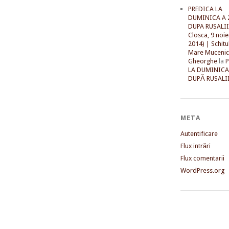
PREDICA LA
DUMINICA A 
DUPA RUSALII 
Closca, 9 noi
2014) | Schitu
Mare Mucenic
Gheorghe
la
LA DUMINICA
DUPĂ RUSALII
META
Autentificare
Flux intrări
Flux comentarii
WordPress.org