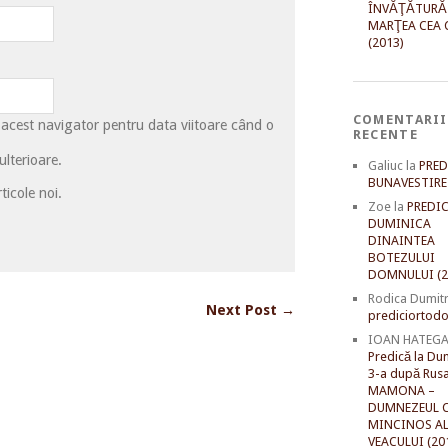
ÎNVĂŢĂTURĂ
MARŢEA CEA 
(2013)
COMENTARII
 acest navigator pentru data viitoare când o
RECENTE
lterioare.
Galiuc
la
PRED
BUNAVESTIRE 
ticole noi.
Zoe
la
PREDIC
DUMINICA
DINAINTEA
BOTEZULUI
DOMNULUI (2
Rodica Dumit
Next Post →
prediciortodo
IOAN HATEG
Predică la Du
3-a după Rusal
MAMONA –
DUMNEZEUL C
MINCINOS A
VEACULUI (20