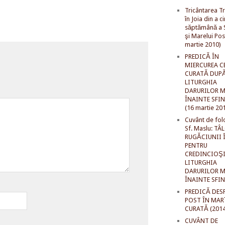
Tricântarea Tr
în Joia din a c
săptămână a S
şi Marelui Pos
martie 2010)
PREDICĂ ÎN
MIERCUREA C
CURATĂ DUP
LITURGHIA
DARURILOR M
ÎNAINTE SFI
(16 martie 20
Cuvânt de fol
Sf. Maslu: TÂ
RUGĂCIUNII 
PENTRU
CREDINCIOŞI
LITURGHIA
DARURILOR M
ÎNAINTE SFI
PREDICĂ DES
POST ÎN MAR
CURATĂ (2014
CUVÂNT DE