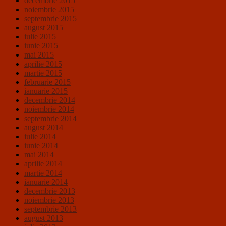
decembrie 2015
noiembrie 2015
septembrie 2015
august 2015
iulie 2015
iunie 2015
mai 2015
aprilie 2015
martie 2015
februarie 2015
ianuarie 2015
decembrie 2014
noiembrie 2014
septembrie 2014
august 2014
iulie 2014
iunie 2014
mai 2014
aprilie 2014
martie 2014
ianuarie 2014
decembrie 2013
noiembrie 2013
septembrie 2013
august 2013