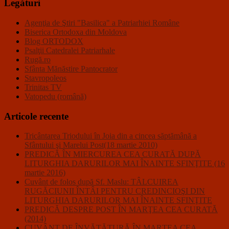
Legături
Agenţia de Ştiri "Basilica" a Patriarhiei Române
Biserica Ortodoxa din Moldova
Blog ORTODOX
Psalţii Catedralei Patriarhale
Rugă.ro
Sfânta Mănăstire Pantocrator
Stavropoleos
Trinitas TV
Vatopedu (română)
Articole recente
Tricântarea Triodului în Joia din a cincea săptămână a
Sfântului şi Marelui Post(18 martie 2010)
PREDICĂ ÎN MIERCUREA CEA CURATĂ DUPĂ
LITURGHIA DARURILOR MAI ÎNAINTE SFINŢITE (16
martie 2016)
Cuvânt de folos după Sf. Maslu: TÂLCUIREA
RUGĂCIUNII ÎNTÂI PENTRU CREDINCIOŞI DIN
LITURGHIA DARURILOR MAI ÎNAINTE SFINŢITE
PREDICĂ DESPRE POST ÎN MARŢEA CEA CURATĂ
(2014)
CUVÂNT DE ÎNVĂŢĂTURĂ ÎN MARŢEA CEA