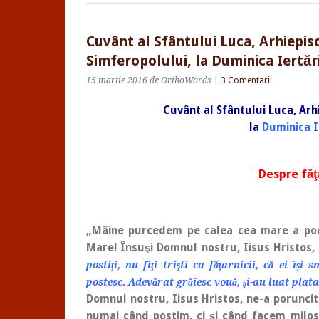
Cuvânt al Sfântului Luca, Arhiepisc
Simferopolului, la Duminica Iertări
15 martie 2016
de OrthoWords
|
3 Comentarii
Cuvânt al Sfântului Luca, Arh
la
Duminica I
Despre făţ
„Mâine purcedem pe calea cea mare a pocăi
Mare! Însuşi Domnul nostru, Iisus Hristos,
postiţi, nu fiţi trişti ca făţarnicii, că ei îş
postesc. Adevărat grăiesc vouă, şi-au luat plata
Domnul nostru, Iisus Hristos, ne-a porunci
numai când postim, ci şi când facem milost