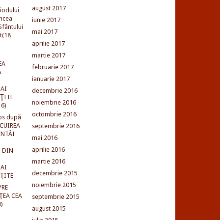
august 2017
iodului
incea
iunie 2017
fântului
mai 2017
t(18
aprilie 2017
martie 2017
EA
februarie 2017
Ă
ianuarie 2017
AI
decembrie 2016
NŢITE
noiembrie 2016
16)
octombrie 2016
os după
LCUIREA
septembrie 2016
ÎNTÂI
mai 2016
aprilie 2016
 DIN
martie 2016
AI
decembrie 2015
NŢITE
noiembrie 2015
PRE
ŢEA CEA
septembrie 2015
)
august 2015