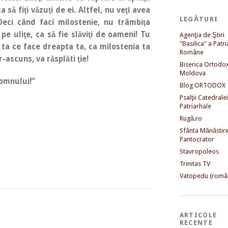
 să fiţi văzuţi de ei. Altfel, nu veţi avea
LEGĂTURI
Deci când faci milostenie, nu trâmbiţa
 pe uliţe, ca să fie slăviţi de oameni! Tu
Agenţia de Ştiri
"Basilica" a Patri
 ta ce face dreapta ta, ca milostenia ta
Române
r-ascuns, va răsplăti ţie!
Biserica Ortodo
Moldova
omnului!”
Blog ORTODOX
Psalţii Catedralei
Patriarhale
Rugă.ro
Sfânta Mănăstir
Pantocrator
Stavropoleos
Trinitas TV
Vatopedu (româ
ARTICOLE
RECENTE