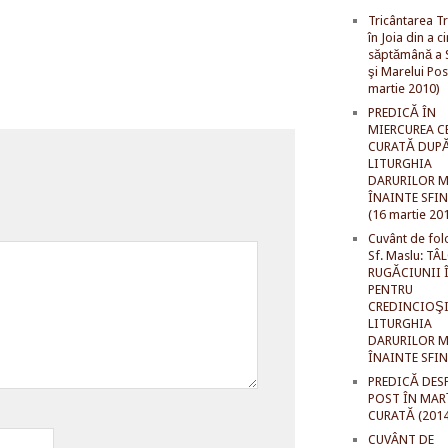
Tricântarea Tr
în Joia din a c
săptămână a S
şi Marelui Pos
martie 2010)
PREDICĂ ÎN
MIERCUREA C
CURATĂ DUP
LITURGHIA
DARURILOR M
ÎNAINTE SFI
(16 martie 20
Cuvânt de fol
Sf. Maslu: TÂ
RUGĂCIUNII 
PENTRU
CREDINCIOŞI
LITURGHIA
DARURILOR M
ÎNAINTE SFI
PREDICĂ DES
POST ÎN MAR
CURATĂ (2014
CUVÂNT DE