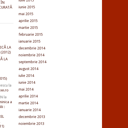
iulie 2015
 ÎN
iunie 2015
CURATĂ
mai 2015
aprilie 2015
martie 2015
februarie 2015
ianuarie 2015
ICĂ LA
decembrie 2014
(2012)
noiembrie 2014
Ă LA
septembrie 2014
august 2014
iulie 2014
015)
iunie 2014
rescu
la
mai 2014
xe.ro
aprilie 2014
AN
la
minica a
martie 2014
ii :
ianuarie 2014
EL
decembrie 2013
L
noiembrie 2013
11)