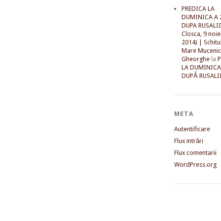
PREDICA LA
DUMINICA A 
DUPA RUSALII 
Closca, 9 noi
2014) | Schitu
Mare Mucenic
Gheorghe
la
LA DUMINICA
DUPĂ RUSALII
META
Autentificare
Flux intrări
Flux comentarii
WordPress.org