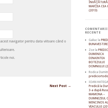
ÎNVĂŢĂTURĂ
MARŢEA CEA 
(2013)
COMENTARII
RECENTE
Galiuc
la
PRED
 acest navigator pentru data viitoare când o
BUNAVESTIRE 
lterioare.
Zoe
la
PREDIC
DUMINICA
ticole noi.
DINAINTEA
BOTEZULUI
DOMNULUI (2
Rodica Dumit
prediciortodo
IOAN HATEG
Next Post →
Predică la Du
3-a după Rusal
MAMONA –
DUMNEZEUL C
MINCINOS A
VEACULUI (20