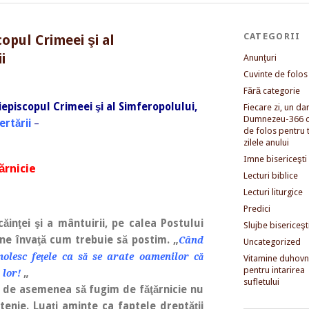
CATEGORII
opul Crimeei şi al
i
Anunţuri
Cuvinte de folos
Fără categorie
iepiscopul Crimeei şi al Simferopolului,
Fiecare zi, un dar 
Dumnezeu-366 c
ertării
–
de folos pentru 
zilele anului
Imne bisericeşti
ărnicie
Lecturi biblice
Lecturi liturgice
Predici
nţei şi a mântuirii, pe calea Postului
Slujbe bisericeşt
 ne învaţă cum trebuie să postim. „
Când
Uncategorized
i smolesc feţele ca să se arate oamenilor că
Vitamine duhovni
pentru intarirea
„
 lor!
sufletului
t de asemenea să fugim de făţărnicie nu
enie. Luaţi aminte ca faptele dreptăţii