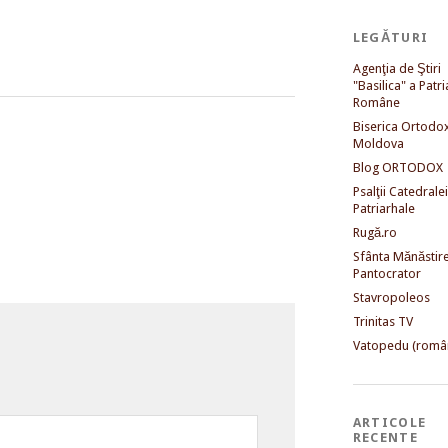
LEGĂTURI
Agenţia de Ştiri
"Basilica" a Patri
Române
Biserica Ortodo
Moldova
Blog ORTODOX
Psalţii Catedralei
Patriarhale
Rugă.ro
Sfânta Mănăstir
Pantocrator
Stavropoleos
Trinitas TV
Vatopedu (româ
ARTICOLE
RECENTE