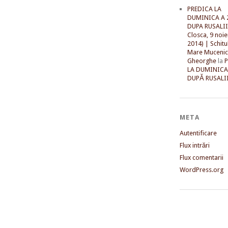
PREDICA LA
DUMINICA A 
DUPA RUSALII 
Closca, 9 noi
2014) | Schitu
Mare Mucenic
Gheorghe
la
LA DUMINICA
DUPĂ RUSALII
META
Autentificare
Flux intrări
Flux comentarii
WordPress.org