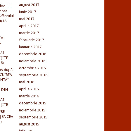
august 2017
iodului
incea
iunie 2017
fântului
mai 2017
t(18
aprilie 2017
martie 2017
EA
februarie 2017
Ă
ianuarie 2017
AI
decembrie 2016
NŢITE
noiembrie 2016
16)
octombrie 2016
os după
LCUIREA
septembrie 2016
ÎNTÂI
mai 2016
aprilie 2016
 DIN
martie 2016
AI
decembrie 2015
NŢITE
noiembrie 2015
PRE
ŢEA CEA
septembrie 2015
)
august 2015