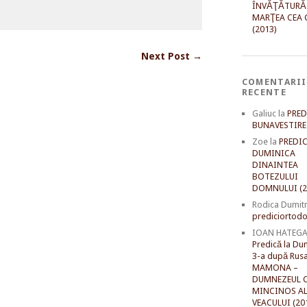
ÎNVĂŢĂTURĂ
MARŢEA CEA 
(2013)
Next Post →
COMENTARII
RECENTE
Galiuc
la
PRED
BUNAVESTIRE 
Zoe
la
PREDIC
DUMINICA
DINAINTEA
BOTEZULUI
DOMNULUI (2
Rodica Dumit
prediciortodo
IOAN HATEG
Predică la Du
3-a după Rusal
MAMONA –
DUMNEZEUL C
MINCINOS A
VEACULUI (20