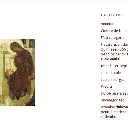
CATEGORII
Anunţuri
Cuvinte de folos
Fără categorie
Fiecare zi, un dar 
Dumnezeu-366 c
de folos pentru 
zilele anului
Imne bisericeşti
Lecturi biblice
Lecturi liturgice
Predici
Slujbe bisericeşt
Uncategorized
Vitamine duhovni
pentru intarirea
sufletului