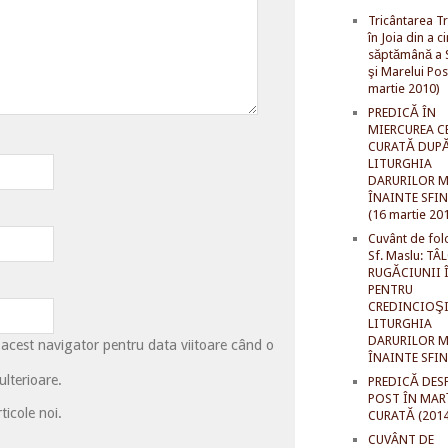
Tricântarea Tr
în Joia din a c
săptămână a S
şi Marelui Pos
martie 2010)
PREDICĂ ÎN
MIERCUREA C
CURATĂ DUP
LITURGHIA
DARURILOR M
ÎNAINTE SFI
(16 martie 20
Cuvânt de fol
Sf. Maslu: TÂ
RUGĂCIUNII 
PENTRU
CREDINCIOŞI
LITURGHIA
DARURILOR M
 acest navigator pentru data viitoare când o
ÎNAINTE SFI
lterioare.
PREDICĂ DES
POST ÎN MAR
ticole noi.
CURATĂ (2014
CUVÂNT DE