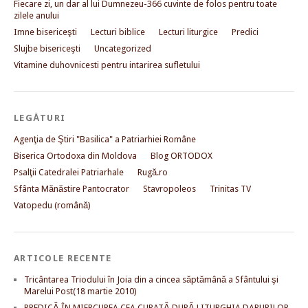
Fiecare zi, un dar al lui Dumnezeu-366 cuvinte de folos pentru toate
zilele anului
Imne bisericeşti
Lecturi biblice
Lecturi liturgice
Predici
Slujbe bisericeşti
Uncategorized
Vitamine duhovnicesti pentru intarirea sufletului
LEGĂTURI
Agenţia de Ştiri "Basilica" a Patriarhiei Române
Biserica Ortodoxa din Moldova
Blog ORTODOX
Psalţii Catedralei Patriarhale
Rugă.ro
Sfânta Mănăstire Pantocrator
Stavropoleos
Trinitas TV
Vatopedu (română)
ARTICOLE RECENTE
Tricântarea Triodului în Joia din a cincea săptămână a Sfântului şi
Marelui Post(18 martie 2010)
PREDICĂ ÎN MIERCUREA CEA CURATĂ DUPĂ LITURGHIA DARURILOR