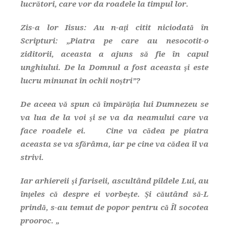
lucrători, care vor da roadele la timpul lor.
Zis-a lor Iisus: Au n-aţi citit niciodată în
Scripturi: „Piatra pe care au nesocotit-o
ziditorii, aceasta a ajuns să fie în capul
unghiului. De la Domnul a fost aceasta şi este
lucru minunat în ochii noştri”?
De aceea vă spun că împărăţia lui Dumnezeu se
va lua de la voi şi se va da neamului care va
face roadele ei. Cine va cădea pe piatra
aceasta se va sfărâma, iar pe cine va cădea îl va
strivi.
Iar arhiereii şi fariseii, ascultând pildele Lui, au
înţeles că despre ei vorbeşte. Şi căutând să-L
prindă, s-au temut de popor pentru că Îl socotea
prooroc. „