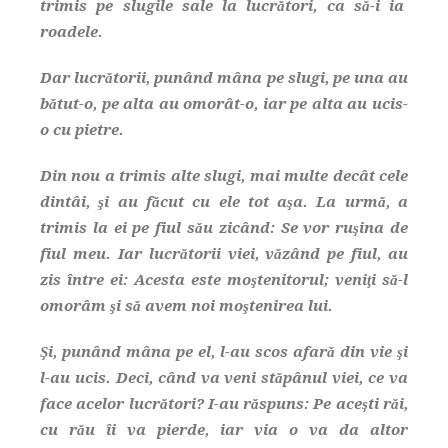
trimis pe slugile sale la lucrători, ca să-i ia
roadele.
Dar lucrătorii, punând mâna pe slugi, pe una au
bătut-o, pe alta au omorât-o, iar pe alta au ucis-
o cu pietre.
Din nou a trimis alte slugi, mai multe decât cele
dintâi, şi au făcut cu ele tot aşa. La urmă, a
trimis la ei pe fiul său zicând: Se vor ruşina de
fiul meu. Iar lucrătorii viei, văzând pe fiul, au
zis între ei: Acesta este moştenitorul; veniţi să-l
omorâm şi să avem noi moştenirea lui.
Şi, punând mâna pe el, l-au scos afară din vie şi
l-au ucis. Deci, când va veni stăpânul viei, ce va
face acelor lucrători? I-au răspuns: Pe aceşti răi,
cu rău îi va pierde, iar via o va da altor