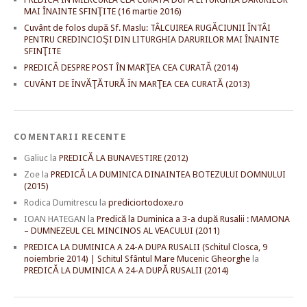
MAI ÎNAINTE SFINŢITE (16 martie 2016)
Cuvânt de folos după Sf. Maslu: TÂLCUIREA RUGĂCIUNII ÎNTÂI
PENTRU CREDINCIOŞI DIN LITURGHIA DARURILOR MAI ÎNAINTE
SFINŢITE
PREDICĂ DESPRE POST ÎN MARŢEA CEA CURATĂ (2014)
CUVÂNT DE ÎNVĂŢĂTURĂ ÎN MARŢEA CEA CURATĂ (2013)
COMENTARII RECENTE
Galiuc
la
PREDICĂ LA BUNAVESTIRE (2012)
Zoe
la
PREDICĂ LA DUMINICA DINAINTEA BOTEZULUI DOMNULUI
(2015)
Rodica Dumitrescu
la
prediciortodoxe.ro
IOAN HATEGAN
la
Predică la Duminica a 3-a după Rusalii : MAMONA
– DUMNEZEUL CEL MINCINOS AL VEACULUI (2011)
PREDICA LA DUMINICA A 24-A DUPA RUSALII (Schitul Closca, 9
noiembrie 2014) | Schitul Sfântul Mare Mucenic Gheorghe
la
PREDICĂ LA DUMINICA A 24-A DUPĂ RUSALII (2014)