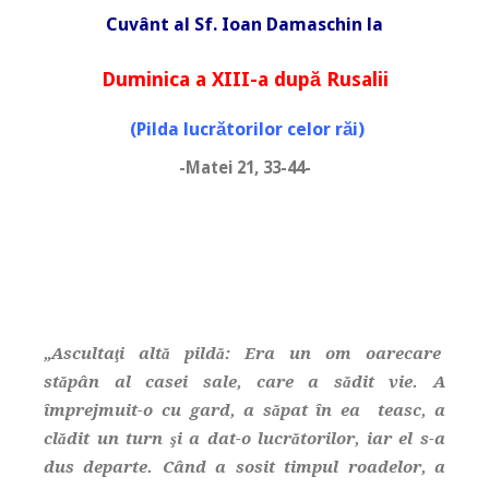
Cuvânt al Sf. Ioan Damaschin la
Duminica a XIII-a după Rusalii
(Pilda lucrătorilor celor răi)
-Matei 21, 33-44-
„Ascultaţi altă pildă: Era un om oarecare
stăpân al casei sale, care a sădit vie. A
împrejmuit-o cu gard, a săpat în ea teasc, a
clădit un turn şi a dat-o lucrătorilor, iar el s-a
dus departe. Când a sosit timpul roadelor, a