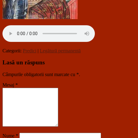
Categorii:
Predici
|
Legătură permanentă
Lasă un răspuns
Câmpurile obligatorii sunt marcate cu
*
.
Mesaj
*
Nume
*