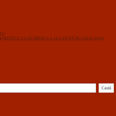
11)
a
PREDICĂ LA DUMINICA A 24-A DUPĂ RUSALII (2014)
Caută