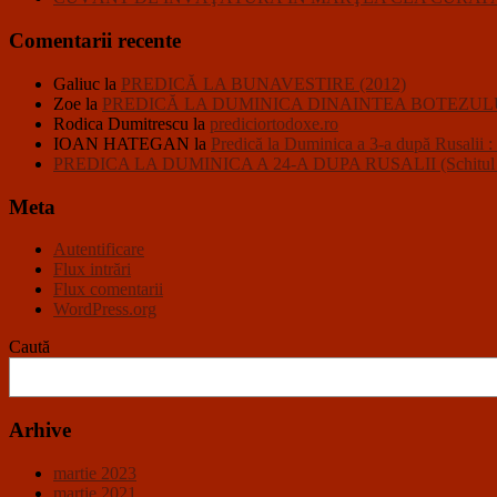
Comentarii recente
Galiuc
la
PREDICĂ LA BUNAVESTIRE (2012)
Zoe
la
PREDICĂ LA DUMINICA DINAINTEA BOTEZULU
Rodica Dumitrescu
la
prediciortodoxe.ro
IOAN HATEGAN
la
Predică la Duminica a 3-a după R
PREDICA LA DUMINICA A 24-A DUPA RUSALII (Schitul Closc
Meta
Autentificare
Flux intrări
Flux comentarii
WordPress.org
Caută
Arhive
martie 2023
martie 2021