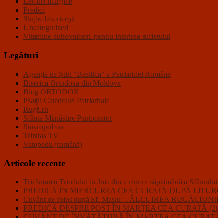
Lecturi liturgice
Predici
Slujbe bisericeşti
Uncategorized
Vitamine duhovnicesti pentru intarirea sufletului
Legături
Agenţia de Ştiri "Basilica" a Patriarhiei Române
Biserica Ortodoxa din Moldova
Blog ORTODOX
Psalţii Catedralei Patriarhale
Rugă.ro
Sfânta Mănăstire Pantocrator
Stavropoleos
Trinitas TV
Vatopedu (română)
Articole recente
Tricântarea Triodului în Joia din a cincea săptămână a Sfântulu
PREDICĂ ÎN MIERCUREA CEA CURATĂ DUPĂ LITURGHI
Cuvânt de folos după Sf. Maslu: TÂLCUIREA RUGĂC
PREDICĂ DESPRE POST ÎN MARŢEA CEA CURATĂ (20
CUVÂNT DE ÎNVĂŢĂTURĂ ÎN MARŢEA CEA CURATĂ 