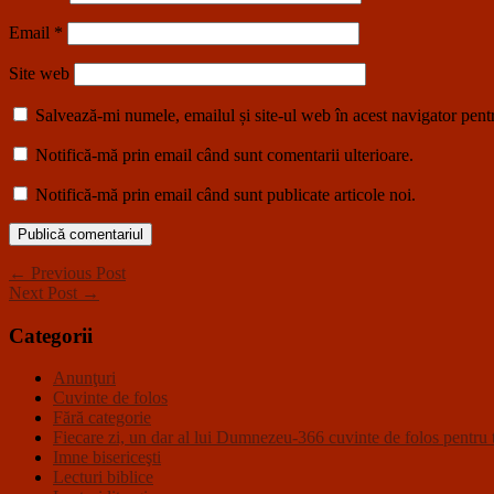
Email
*
Site web
Salvează-mi numele, emailul și site-ul web în acest navigator pent
Notifică-mă prin email când sunt comentarii ulterioare.
Notifică-mă prin email când sunt publicate articole noi.
← Previous Post
Next Post →
Categorii
Anunţuri
Cuvinte de folos
Fără categorie
Fiecare zi, un dar al lui Dumnezeu-366 cuvinte de folos pentru t
Imne bisericeşti
Lecturi biblice