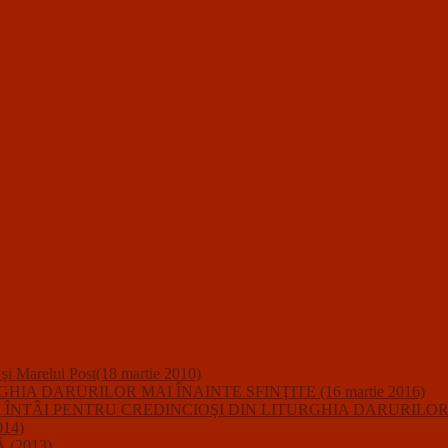
i şi Marelui Post(18 martie 2010)
A DARURILOR MAI ÎNAINTE SFINŢITE (16 martie 2016)
IUNII ÎNTÂI PENTRU CREDINCIOŞI DIN LITURGHIA DARURILO
14)
(2013)