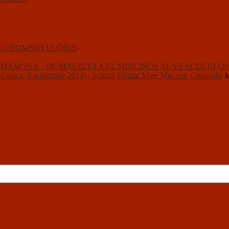
I DOMNULUI (2015)
usalii : MAMONA – DUMNEZEUL CEL MINCINOS AL VEACULUI (20
a, 9 noiembrie 2014) | Schitul Sfântul Mare Mucenic Gheorghe
l