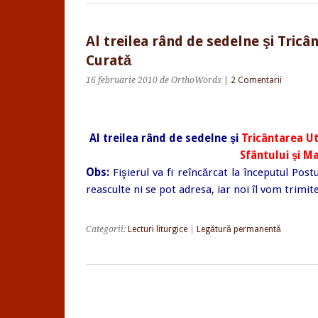
Al treilea rând de sedelne şi Tricâ
Curată
16 februarie 2010
de OrthoWords
|
2 Comentarii
Al treilea rând de sedelne şi
Tricântarea Ut
Sfântului şi M
Obs:
Fişierul va fi reîncărcat la începutul Post
reasculte ni se pot adresa, iar noi îl vom trimit
Categorii:
Lecturi liturgice
|
Legătură permanentă