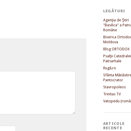
LEGĂTURI
Agenţia de Ştiri
"Basilica" a Patri
Române
Biserica Ortodo
Moldova
Blog ORTODOX
Psalţii Catedralei
Patriarhale
Rugă.ro
Sfânta Mănăstir
Pantocrator
Stavropoleos
Trinitas TV
Vatopedu (româ
ARTICOLE
RECENTE