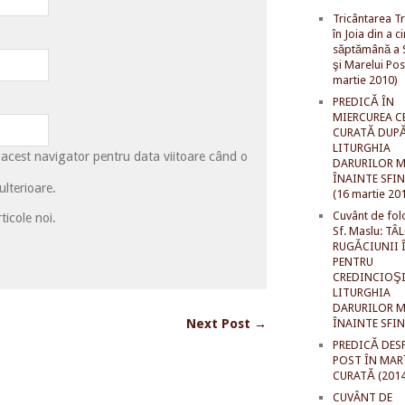
Tricântarea Tr
în Joia din a c
săptămână a S
şi Marelui Pos
martie 2010)
PREDICĂ ÎN
MIERCUREA C
CURATĂ DUP
LITURGHIA
 acest navigator pentru data viitoare când o
DARURILOR M
ÎNAINTE SFI
lterioare.
(16 martie 20
Cuvânt de fol
ticole noi.
Sf. Maslu: TÂ
RUGĂCIUNII 
PENTRU
CREDINCIOŞI
LITURGHIA
DARURILOR M
ÎNAINTE SFI
Next Post →
PREDICĂ DES
POST ÎN MAR
CURATĂ (2014
CUVÂNT DE