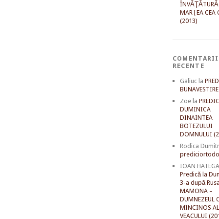
ÎNVĂŢĂTURĂ
MARŢEA CEA 
(2013)
COMENTARII
RECENTE
Galiuc
la
PRED
BUNAVESTIRE 
Zoe
la
PREDIC
DUMINICA
DINAINTEA
BOTEZULUI
DOMNULUI (2
Rodica Dumit
prediciortodo
IOAN HATEG
Predică la Du
3-a după Rusal
MAMONA –
DUMNEZEUL C
MINCINOS A
VEACULUI (20