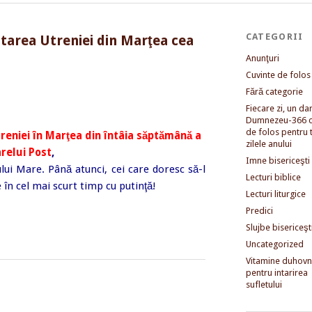
CATEGORII
ntarea Utreniei din Marţea cea
Anunţuri
Cuvinte de folos
Fără categorie
Fiecare zi, un dar 
Dumnezeu-366 c
de folos pentru 
reniei în Marţea din întâia săptămână a
zilele anului
arelui Post
,
Imne bisericeşti
ului Mare. Până atunci, cei care doresc să-l
Lecturi biblice
e în cel mai scurt timp cu putinţă!
Lecturi liturgice
Predici
Slujbe bisericeşt
Uncategorized
Vitamine duhovni
pentru intarirea
sufletului