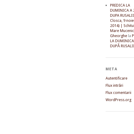
PREDICA LA
DUMINICA A 
DUPA RUSALII 
Closca, 9 noi
2014) | Schitu
Mare Mucenic
Gheorghe
la
LA DUMINICA
DUPĂ RUSALII
META
Autentificare
Flux intrări
Flux comentarii
WordPress.org