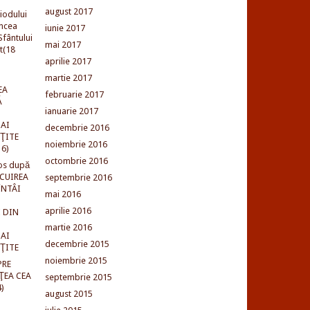
august 2017
iodului
incea
iunie 2017
fântului
mai 2017
t(18
aprilie 2017
martie 2017
EA
februarie 2017
Ă
ianuarie 2017
AI
decembrie 2016
NŢITE
noiembrie 2016
16)
octombrie 2016
os după
LCUIREA
septembrie 2016
ÎNTÂI
mai 2016
aprilie 2016
 DIN
martie 2016
AI
decembrie 2015
NŢITE
noiembrie 2015
PRE
ŢEA CEA
septembrie 2015
)
august 2015