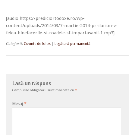
[audio:https://prediciortodoxe.ro/wp-
content/uploads/2014/03/7-martie-2014-pr-ilarion-v-
felea-binefacerile-si-roadele-sf-impartasanii-1.mp3]
Categorii:
Cuvinte de folos
|
Legătură permanentă
Lasă un răspuns
Câmpurile obligatorii sunt marcate cu
*
.
Mesaj
*