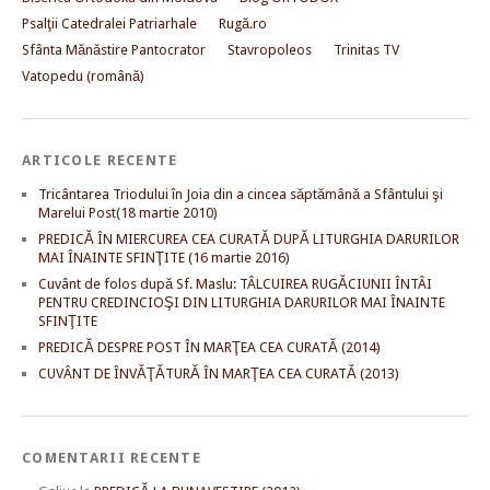
Psalţii Catedralei Patriarhale
Rugă.ro
Sfânta Mănăstire Pantocrator
Stavropoleos
Trinitas TV
Vatopedu (română)
ARTICOLE RECENTE
Tricântarea Triodului în Joia din a cincea săptămână a Sfântului şi
Marelui Post(18 martie 2010)
PREDICĂ ÎN MIERCUREA CEA CURATĂ DUPĂ LITURGHIA DARURILOR
MAI ÎNAINTE SFINŢITE (16 martie 2016)
Cuvânt de folos după Sf. Maslu: TÂLCUIREA RUGĂCIUNII ÎNTÂI
PENTRU CREDINCIOŞI DIN LITURGHIA DARURILOR MAI ÎNAINTE
SFINŢITE
PREDICĂ DESPRE POST ÎN MARŢEA CEA CURATĂ (2014)
CUVÂNT DE ÎNVĂŢĂTURĂ ÎN MARŢEA CEA CURATĂ (2013)
COMENTARII RECENTE