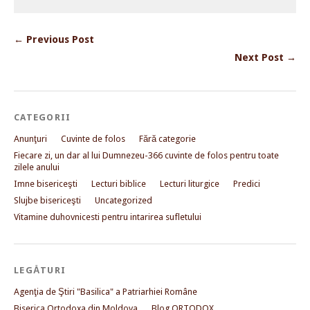
← Previous Post
Next Post →
CATEGORII
Anunţuri
Cuvinte de folos
Fără categorie
Fiecare zi, un dar al lui Dumnezeu-366 cuvinte de folos pentru toate
zilele anului
Imne bisericeşti
Lecturi biblice
Lecturi liturgice
Predici
Slujbe bisericeşti
Uncategorized
Vitamine duhovnicesti pentru intarirea sufletului
LEGĂTURI
Agenţia de Ştiri "Basilica" a Patriarhiei Române
Biserica Ortodoxa din Moldova
Blog ORTODOX