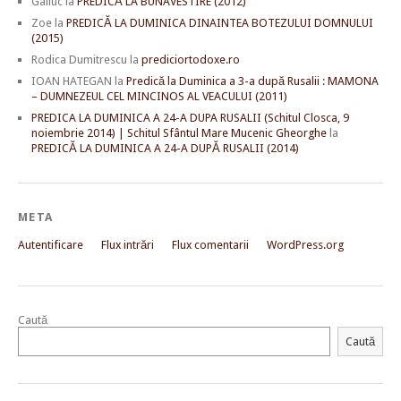
Galiuc
la
PREDICĂ LA BUNAVESTIRE (2012)
Zoe
la
PREDICĂ LA DUMINICA DINAINTEA BOTEZULUI DOMNULUI
(2015)
Rodica Dumitrescu
la
prediciortodoxe.ro
IOAN HATEGAN
la
Predică la Duminica a 3-a după Rusalii : MAMONA
– DUMNEZEUL CEL MINCINOS AL VEACULUI (2011)
PREDICA LA DUMINICA A 24-A DUPA RUSALII (Schitul Closca, 9
noiembrie 2014) | Schitul Sfântul Mare Mucenic Gheorghe
la
PREDICĂ LA DUMINICA A 24-A DUPĂ RUSALII (2014)
META
Autentificare
Flux intrări
Flux comentarii
WordPress.org
Caută
Caută