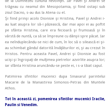
de la Dumnezeu cununa nevoinţei. Iar Pavel şi Andrei se
trăgeau cu neamul din Mesopotamia, şi fiind osta
şi sub
zisul Dacno, s-au dus la Atena cu el.
Şi fiind prinşi acolo Dionisie şi Hristina, Pavel şi Andrei i-
au luat asupra lor să-i păzească, dar mai apoi ei au poftit
pe sfânta Hristina, care era fecioară şi frumoasă şi în
vârstă de nuntă, ca să se împreune cu dânşii spre păcat. Iar
ea neînduplecându-se nici de cum, în loc să o silească ei şi-
au schimbat gândul datorită învăţăturilor ei, şi au crezut în
Hristos. Pentru aceasta Pavel, Andrei şi Dionisie au fost
ucişi şi îngropaţi de mulţimea pietrelor azvirlite asupra lor;
iar sfânta Hristina aruncându-se peste ei, i s-a tăiat capul.
Patimirea sfintilor mucenici dupa Sinaxarul parintelui
Macarie de la Manastirea Simonos-Petras din Muntele
Athos.
Tot în această zi, pomenirea sfintilor mucenici Iraclie,
Paulin si Venedim.