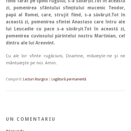
fiind târât pe spinii rugului, s-a săvârşit.
Tot în această
zi, pomenirea sfântului sfinţitului mucenic Teodor,
papă al Romei, care, strujit fiind, s-a săvârşit.
Tot în
această zi, pomenirea sfintei Anastaso care întru ale
lui Leucadie cu pace s-a săvârşit.
Tot în această zi,
pomenirea cuviosului părintelui nostru Martinian, cel
dintru ale lui Areovint.
Cu ale lor sfinte rugăciuni, Doamne, miluieşte-ne şi ne
mântuieşte pe noi. Amin.
Categorii:
Lecturi liturgice
|
Legătură permanentă
UN COMENTARIU