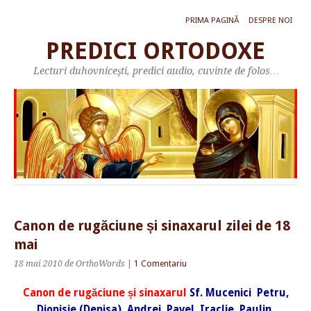
PRIMA PAGINĂ
DESPRE NOI
PREDICI ORTODOXE
Lecturi duhovniceşti, predici audio, cuvinte de folos…
Canon de rugăciune și sinaxarul zilei de 18
mai
18 mai 2010
de OrthoWords
|
1 Comentariu
Canon de rugăciune și sinaxarul
Sf. Mucenici Petru,
Dionisie (Denisa), Andrei, Pavel, Iraclie, Paulin,