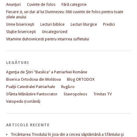
Anunţuri
Cuvinte de folos
Fără categorie
Fiecare zi, un dar al lui Dumnezeu-366 cuvinte de folos pentru toate
zilele anului
Imne bisericeşti
Lecturi biblice
Lecturi liturgice
Predici
Slujbe bisericeşti
Uncategorized
Vitamine duhovnicesti pentru intarirea sufletului
LEGĂTURI
Agenţia de Ştiri "Basilica" a Patriarhiei Române
Biserica Ortodoxa din Moldova
Blog ORTODOX
Psalţii Catedralei Patriarhale
Rugă.ro
Sfânta Mănăstire Pantocrator
Stavropoleos
Trinitas TV
Vatopedu (română)
ARTICOLE RECENTE
Tricântarea Triodului în Joia din a cincea săptămână a Sfântului şi