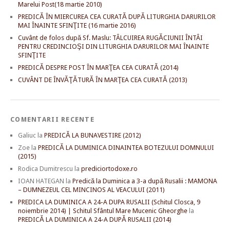
Marelui Post(18 martie 2010)
PREDICĂ ÎN MIERCUREA CEA CURATĂ DUPĂ LITURGHIA DARURILOR
MAI ÎNAINTE SFINŢITE (16 martie 2016)
Cuvânt de folos după Sf. Maslu: TÂLCUIREA RUGĂCIUNII ÎNTÂI
PENTRU CREDINCIOŞI DIN LITURGHIA DARURILOR MAI ÎNAINTE
SFINŢITE
PREDICĂ DESPRE POST ÎN MARŢEA CEA CURATĂ (2014)
CUVÂNT DE ÎNVĂŢĂTURĂ ÎN MARŢEA CEA CURATĂ (2013)
COMENTARII RECENTE
Galiuc
la
PREDICĂ LA BUNAVESTIRE (2012)
Zoe
la
PREDICĂ LA DUMINICA DINAINTEA BOTEZULUI DOMNULUI
(2015)
Rodica Dumitrescu
la
prediciortodoxe.ro
IOAN HATEGAN
la
Predică la Duminica a 3-a după Rusalii : MAMONA
– DUMNEZEUL CEL MINCINOS AL VEACULUI (2011)
PREDICA LA DUMINICA A 24-A DUPA RUSALII (Schitul Closca, 9
noiembrie 2014) | Schitul Sfântul Mare Mucenic Gheorghe
la
PREDICĂ LA DUMINICA A 24-A DUPĂ RUSALII (2014)