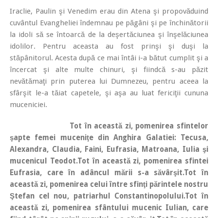
Iraclie, Paulin şi Venedim erau din Atena şi propovăduind
cuvântul Evangheliei îndemnau pe păgâni şi pe închinătorii
la idoli să se întoarcă de la deşertăciunea şi înşelăciunea
idolilor. Pentru aceasta au fost prinşi şi duşi la
stăpânitorul. Acesta după ce mai întâi i-a bătut cumplit şi a
încercat şi alte multe chinuri, şi fiindcă s-au păzit
nevătămaţi prin puterea lui Dumnezeu, pentru aceea la
sfârşit le-a tăiat capetele, şi aşa au luat fericiţii cununa
muceniciei.
Tot în această zi, pomenirea sfintelor
şapte femei muceniţe din Anghira Galatiei: Tecusa,
Alexandra, Claudia, Faini, Eufrasia, Matroana, Iulia şi
mucenicul Teodot.
Tot în această zi, pomenirea sfintei
Eufrasia, care în adâncul mării s-a săvârşit.
Tot în
această zi, pomenirea celui între sfinţi părintele nostru
Ştefan cel nou, patriarhul Constantinopolului.
Tot în
această zi, pomenirea sfântului mucenic Iulian, care