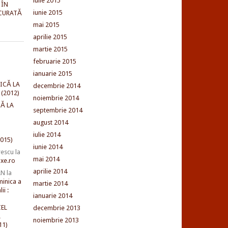
iulie 2015
 ÎN
iunie 2015
CURATĂ
mai 2015
aprilie 2015
martie 2015
februarie 2015
ianuarie 2015
ICĂ LA
decembrie 2014
(2012)
noiembrie 2014
Ă LA
septembrie 2014
august 2014
iulie 2014
015)
iunie 2014
rescu
la
mai 2014
xe.ro
aprilie 2014
AN
la
minica a
martie 2014
ii :
ianuarie 2014
EL
decembrie 2013
L
noiembrie 2013
11)