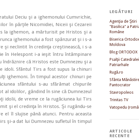
LEGĂTURI
ratului Deciu şi a ighemonului Cumvrichie,
Agenţia de Ştiri
or în părţile Nicomidiei, Niceii şi Cezareii
"Basilica" a Patri
dus la ighemon, a mărturisit pe Hristos şi a
Române
orunca ighemonului a fost spânzurat şi i s-a
Biserica Ortodo
Moldova
 şi neclintit în credinţa creştinească, i s-a
Blog ORTODOX
ie în Helespont i-a ieşit întru întâmpinare
Psalţii Catedralei
cu îndrăznire că Hristos este Dumnezeu şi a
Patriarhale
 idoli. Sfântul Tirs a fost supus la chinuri
Rugă.ro
ulţi ighemoni. În timpul acestor chinuri pe
Sfânta Mănăstir
ăciunea sfântului s-au sfărâmat chipurile
Pantocrator
reot al idolilor, gândind în sine că Dumnezeul
Stavropoleos
i idolii, de vreme ce la rugăciunea lui Tirs
Trinitas TV
imit şi el credinţa în Hristos. Şi rugându-se
Vatopedu (româ
re el îl slujise până atunci. Pentru aceasta
 Tirs şi-a dat lui Dumnezeu sufletul în timpul
ARTICOLE
RECENTE