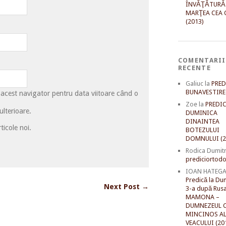
ÎNVĂŢĂTURĂ
MARŢEA CEA 
(2013)
COMENTARII
RECENTE
Galiuc
la
PRED
BUNAVESTIRE 
 acest navigator pentru data viitoare când o
Zoe
la
PREDIC
lterioare.
DUMINICA
DINAINTEA
ticole noi.
BOTEZULUI
DOMNULUI (2
Rodica Dumit
prediciortodo
IOAN HATEG
Predică la Du
Next Post →
3-a după Rusal
MAMONA –
DUMNEZEUL C
MINCINOS A
VEACULUI (20