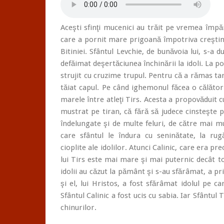
Aceşti sfinţi mucenici au trăit pe vremea împă
care a pornit mare prigoană împotriva creştinil
Bitiniei. Sfântul Levchie, de bunăvoia lui, s-a 
defăimat deşertăciunea închinării la idoli. La p
strujit cu cruzime trupul. Pentru că a rămas tare
tăiat capul. Pe când ighemonul făcea o călător
marele între atleţi Tirs. Acesta a propovăduit 
mustrat pe tiran, că fără să judece cinsteşte pe
îndelungate şi de multe feluri, de către mai m
care sfântul le îndura cu seninătate, la rug
cioplite ale idolilor. Atunci Calinic, care era p
lui Tirs este mai mare şi mai puternic decât toţ
idolii au căzut la pământ şi s-au sfărâmat, a pr
şi el, lui Hristos, a fost sfărâmat idolul pe ca
Sfântul Calinic a fost ucis cu sabia. Iar Sfântul
chinurilor.