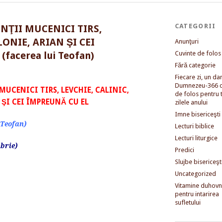
CATEGORII
NŢII MUCENICI TIRS,
LONIE, ARIAN ŞI CEI
Anunţuri
Cuvinte de folos
facerea lui Teofan)
Fără categorie
Fiecare zi, un dar 
Dumnezeu-366 c
UCENICI TIRS, LEVCHIE, CALINIC,
de folos pentru 
 ŞI CEI ÎMPREUNĂ CU EL
zilele anului
Imne bisericeşti
 Teofan)
Lecturi biblice
Lecturi liturgice
brie)
Predici
Slujbe bisericeşt
Uncategorized
Vitamine duhovni
pentru intarirea
sufletului