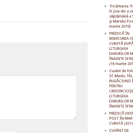
Tricântarea Tr
în Joia din a c
săptămână a S
şi Marelui Pos
martie 2010)
PREDICĂ ÎN
MIERCUREA C
CURATĂ DUP
LITURGHIA
DARURILOR M
ÎNAINTE SFI
(16 martie 20
Cuvânt de fol
Sf. Maslu: TÂ
RUGĂCIUNII 
PENTRU
CREDINCIOŞI
LITURGHIA
DARURILOR M
ÎNAINTE SFI
PREDICĂ DES
POST ÎN MAR
CURATĂ (2014
CUVÂNT DE