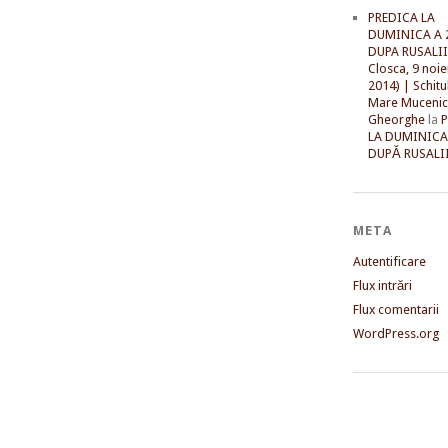
PREDICA LA
DUMINICA A 
DUPA RUSALII 
Closca, 9 noi
2014) | Schitu
Mare Mucenic
Gheorghe
la
LA DUMINICA
DUPĂ RUSALII
META
Autentificare
Flux intrări
Flux comentarii
WordPress.org