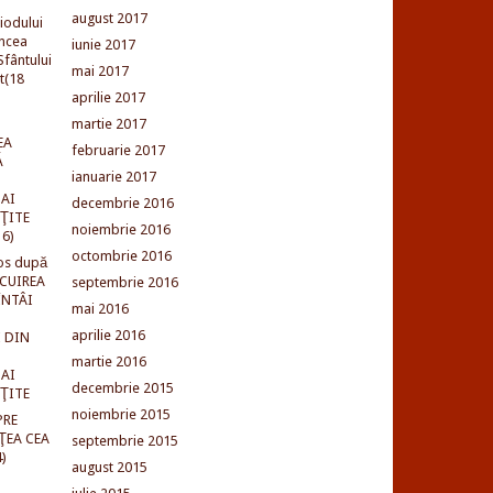
august 2017
iodului
incea
iunie 2017
fântului
mai 2017
t(18
aprilie 2017
martie 2017
EA
februarie 2017
Ă
ianuarie 2017
AI
decembrie 2016
NŢITE
noiembrie 2016
16)
octombrie 2016
os după
LCUIREA
septembrie 2016
ÎNTÂI
mai 2016
aprilie 2016
 DIN
martie 2016
AI
decembrie 2015
NŢITE
noiembrie 2015
PRE
ŢEA CEA
septembrie 2015
)
august 2015