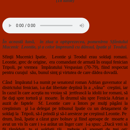
(18 iunie)
În această lună, în ziua a optsprezecea, pomenirea Sfântului
Mucenic Leontie, şi a celor împreună cu dânsul, Ipatie şi Teodul.
Sfinţii Mucenici Ipatie, Leontie şi Teodul erau soldaţi romani.
Leontie, grec de origine, era comandant de armată în oraşul fenician
Tripoli, pe vremea împăratului Vespasian (70-79), fiind respectat
pentru curajul său, bunul simţ şi virtutea de care dădea dovadă.
Când împăratul l-a numit pe senatorul roman Adrian guvernator al
districtului fenician, i-a dat libertate deplină în a „vâna” creştini, iar
în cazul în care aceştia nu vroiau să jertfească la idolii lor romani, să
fie daţi spre tortură şi moarte. În drumul său spre Fenicia Adrian a
auzit de faptele Sf. Leontie care a întors pe mulţi păgâni la
creştinism şi l-a delegat pe tribunul Ipatie cu un detaşament de
soldaţi la Tripoli, să-l prindă şi să-l aresteze pe creştinul Leontie. Pe
drum, însă, Ipatie a căzut grav bolnav şi fiind aproape de moarte a
avut un vis în care i s-a arătat un înger care i-a spus: „Dacă vrei să
fii tămăduit, tu şi soldaţii tăi trebuie să spuneţi de trei ori: