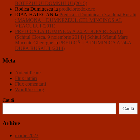
BOTEZULUI DOMNULUI (2015)
Rodica Dumitrescu
la
prediciortodoxe.ro
IOAN HATEGAN
la
Predică la Duminica a 3-a după Rusalii
: MAMONA – DUMNEZEUL CEL MINCINOS AL
VEACULUI (2011)
PREDICA LA DUMINICA A 24-A DUPA RUSALII
(Schitul Closca, 9 noiembrie 2014) | Schitul Sfântul Mare
Mucenic Gheorghe
la
PREDICĂ LA DUMINICA A 24-A
DUPĂ RUSALII (2014)
Meta
Autentificare
Flux intrări
Flux comentarii
WordPress.org
Caută
Caută
Arhive
martie 2023