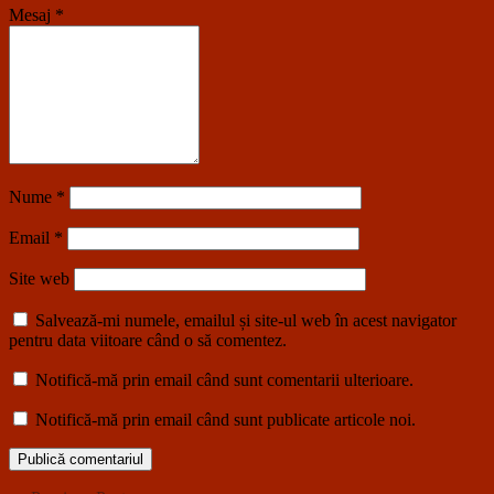
Mesaj
*
Nume
*
Email
*
Site web
Salvează-mi numele, emailul și site-ul web în acest navigator
pentru data viitoare când o să comentez.
Notifică-mă prin email când sunt comentarii ulterioare.
Notifică-mă prin email când sunt publicate articole noi.