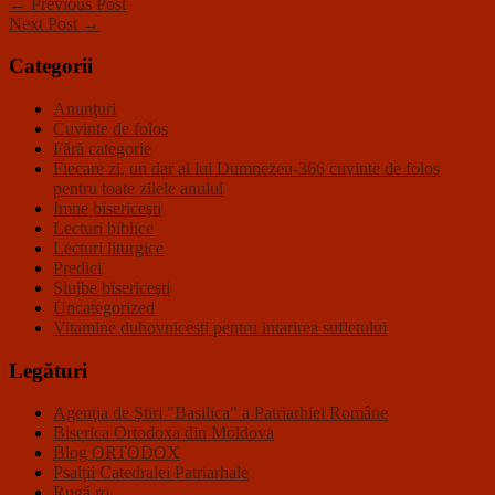
← Previous Post
Next Post →
Categorii
Anunţuri
Cuvinte de folos
Fără categorie
Fiecare zi, un dar al lui Dumnezeu-366 cuvinte de folos
pentru toate zilele anului
Imne bisericeşti
Lecturi biblice
Lecturi liturgice
Predici
Slujbe bisericeşti
Uncategorized
Vitamine duhovnicesti pentru intarirea sufletului
Legături
Agenţia de Ştiri "Basilica" a Patriarhiei Române
Biserica Ortodoxa din Moldova
Blog ORTODOX
Psalţii Catedralei Patriarhale
Rugă.ro