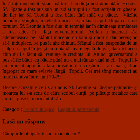
Însă toţi mucenicii şi-au mărturisit credinţa nestrămutată în Hristos.
Sf. Ipatie a fost pus sub un zid şi trupul i-a fost scrijelit cu gheare
de fier iar Sf. Teodul a fost bătut fără milă cu bâtele. Văzînd
hotărârea sfinţilor, în cele din urmă le-au tăiat capul. După ce a fost
torturat, Sf. Leontie a fost dus în temniţă iar în dimineaţa următoare
a fost adus în faţa guvernatorului. Adrian a încercat să-l
ademenească pe sfântul mucenic cu bani şi onoruri dar nereuşind
să-l înduplece, l-a pus la alte chinuri. Sfântul a fost suspendat de un
stâlp cu capul în jos şi cu o piatră mare legată de gât, dar nici acest
chin nu l-a făcut să renunţe la credinţa lui. Atunci guvernatorul a
pus să fie bătut cu bâtele până nu a mai rămas viaţă în el. Trupul i l-
au aruncat apoi în afara oraşului dar creştinii l-au luat şi l-au
îngropat cu mare evlavie lângă Tripoli. Cei trei sfinţi mucenici au
murit cândva între anii 70-79.
Despre acuzaţiile ce i s-au adus Sf. Leontie şi despre pătimirile şi
moartea lui s-a scris de către scribul curţii pe plăcuţe metalice care
au fost puse la mormântul său.
Categorii:
Lecturi liturgice
|
Legătură permanentă
Lasă un răspuns
Câmpurile obligatorii sunt marcate cu
*
.