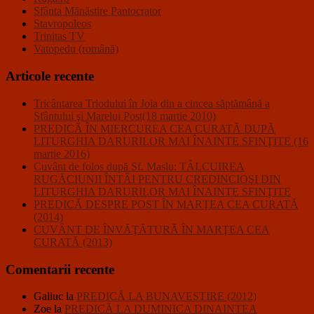
Sfânta Mănăstire Pantocrator
Stavropoleos
Trinitas TV
Vatopedu (română)
Articole recente
Tricântarea Triodului în Joia din a cincea săptămână a
Sfântului şi Marelui Post(18 martie 2010)
PREDICĂ ÎN MIERCUREA CEA CURATĂ DUPĂ
LITURGHIA DARURILOR MAI ÎNAINTE SFINŢITE (16
martie 2016)
Cuvânt de folos după Sf. Maslu: TÂLCUIREA
RUGĂCIUNII ÎNTÂI PENTRU CREDINCIOŞI DIN
LITURGHIA DARURILOR MAI ÎNAINTE SFINŢITE
PREDICĂ DESPRE POST ÎN MARŢEA CEA CURATĂ
(2014)
CUVÂNT DE ÎNVĂŢĂTURĂ ÎN MARŢEA CEA
CURATĂ (2013)
Comentarii recente
Galiuc
la
PREDICĂ LA BUNAVESTIRE (2012)
Zoe
la
PREDICĂ LA DUMINICA DINAINTEA