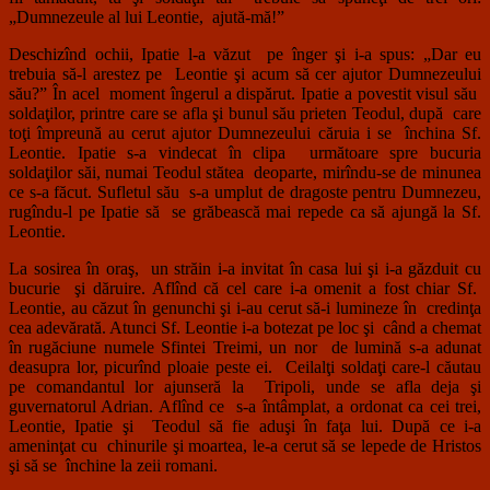
„Dumnezeule al lui Leontie, ajută-mă!”
Deschizînd ochii, Ipatie l-a văzut pe înger şi i-a spus: „Dar eu
trebuia să-l arestez pe Leontie şi acum să cer ajutor Dumnezeului
său?” În acel moment îngerul a dispărut. Ipatie a povestit visul său
soldaţilor, printre care se afla şi bunul său prieten Teodul, după care
toţi împreună au cerut ajutor Dumnezeului căruia i se închina Sf.
Leontie. Ipatie s-a vindecat în clipa următoare spre bucuria
soldaţilor săi, numai Teodul stătea deoparte, mirîndu-se de minunea
ce s-a făcut. Sufletul său s-a umplut de dragoste pentru Dumnezeu,
rugîndu-l pe Ipatie să se grăbească mai repede ca să ajungă la Sf.
Leontie.
La sosirea în oraş, un străin i-a invitat în casa lui şi i-a găzduit cu
bucurie şi dăruire. Aflînd că cel care i-a omenit a fost chiar Sf.
Leontie, au căzut în genunchi şi i-au cerut să-i lumineze în credinţa
cea adevărată. Atunci Sf. Leontie i-a botezat pe loc şi când a chemat
în rugăciune numele Sfintei Treimi, un nor de lumină s-a adunat
deasupra lor, picurînd ploaie peste ei. Ceilalţi soldaţi care-l căutau
pe comandantul lor ajunseră la Tripoli, unde se afla deja şi
guvernatorul Adrian. Aflînd ce s-a întâmplat, a ordonat ca cei trei,
Leontie, Ipatie şi Teodul să fie aduşi în faţa lui. După ce i-a
ameninţat cu chinurile şi moartea, le-a cerut să se lepede de Hristos
şi să se închine la zeii romani.