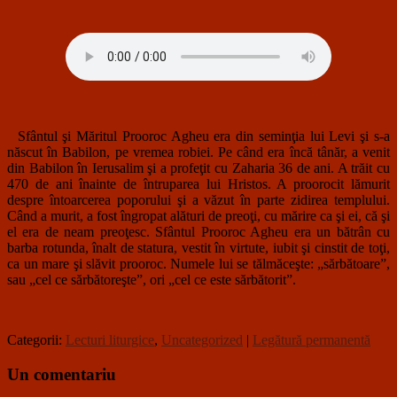
Sfântul şi Măritul Prooroc Agheu era din seminţia lui Levi şi s-a
născut în Babilon, pe vremea robiei. Pe când era încă tânăr, a venit
din Babilon în Ierusalim şi a profeţit cu Zaharia 36 de ani. A trăit cu
470 de ani înainte de întruparea lui Hristos. A proorocit lămurit
despre întoarcerea poporului şi a văzut în parte zidirea templului.
Când a murit, a fost îngropat alături de preoţi, cu mărire ca şi ei, că şi
el era de neam preoţesc. Sfântul Prooroc Agheu era un bătrân cu
barba rotunda, înalt de statura, vestit în virtute, iubit şi cinstit de toţi,
ca un mare şi slăvit prooroc. Numele lui se tălmăceşte: „sărbătoare”,
sau „cel ce sărbătoreşte”, ori „cel ce este sărbătorit”.
Categorii:
Lecturi liturgice
,
Uncategorized
|
Legătură permanentă
Un comentariu