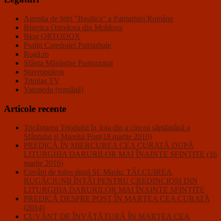
Agenţia de Ştiri "Basilica" a Patriarhiei Române
Biserica Ortodoxa din Moldova
Blog ORTODOX
Psalţii Catedralei Patriarhale
Rugă.ro
Sfânta Mănăstire Pantocrator
Stavropoleos
Trinitas TV
Vatopedu (română)
Articole recente
Tricântarea Triodului în Joia din a cincea săptămână a
Sfântului şi Marelui Post(18 martie 2010)
PREDICĂ ÎN MIERCUREA CEA CURATĂ DUPĂ
LITURGHIA DARURILOR MAI ÎNAINTE SFINŢITE (16
martie 2016)
Cuvânt de folos după Sf. Maslu: TÂLCUIREA
RUGĂCIUNII ÎNTÂI PENTRU CREDINCIOŞI DIN
LITURGHIA DARURILOR MAI ÎNAINTE SFINŢITE
PREDICĂ DESPRE POST ÎN MARŢEA CEA CURATĂ
(2014)
CUVÂNT DE ÎNVĂŢĂTURĂ ÎN MARŢEA CEA