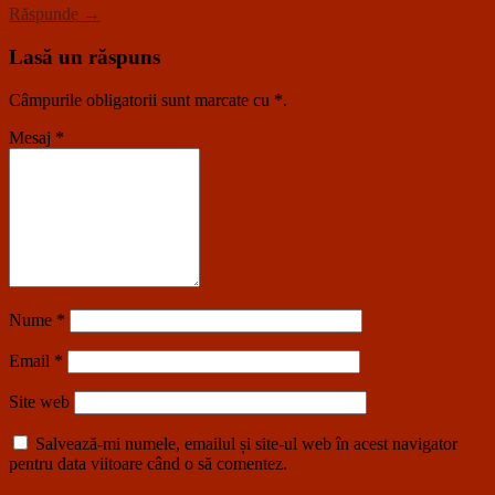
Răspunde →
Lasă un răspuns
Câmpurile obligatorii sunt marcate cu
*
.
Mesaj
*
Nume
*
Email
*
Site web
Salvează-mi numele, emailul și site-ul web în acest navigator
pentru data viitoare când o să comentez.