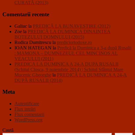
CURATĂ (2013)
Comentarii recente
Galiuc
la
PREDICĂ LA BUNAVESTIRE (2012)
Zoe
la
PREDICĂ LA DUMINICA DINAINTEA
BOTEZULUI DOMNULUI (2015)
Rodica Dumitrescu
la
prediciortodoxe.ro
IOAN HATEGAN
la
Predică la Duminica a 3-a după Rusalii
: MAMONA – DUMNEZEUL CEL MINCINOS AL
VEACULUI (2011)
PREDICA LA DUMINICA A 24-A DUPA RUSALII
(Schitul Closca, 9 noiembrie 2014) | Schitul Sfântul Mare
Mucenic Gheorghe
la
PREDICĂ LA DUMINICA A 24-A
DUPĂ RUSALII (2014)
Meta
Autentificare
Flux intrări
Flux comentarii
WordPress.org
Caută