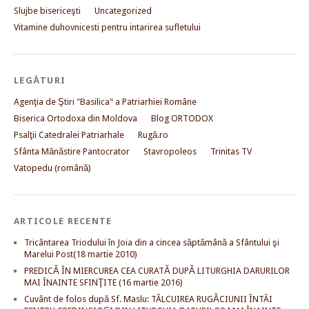
Slujbe bisericeşti
Uncategorized
Vitamine duhovnicesti pentru intarirea sufletului
LEGĂTURI
Agenţia de Ştiri "Basilica" a Patriarhiei Române
Biserica Ortodoxa din Moldova
Blog ORTODOX
Psalţii Catedralei Patriarhale
Rugă.ro
Sfânta Mănăstire Pantocrator
Stavropoleos
Trinitas TV
Vatopedu (română)
ARTICOLE RECENTE
Tricântarea Triodului în Joia din a cincea săptămână a Sfântului şi
Marelui Post(18 martie 2010)
PREDICĂ ÎN MIERCUREA CEA CURATĂ DUPĂ LITURGHIA DARURILOR
MAI ÎNAINTE SFINŢITE (16 martie 2016)
Cuvânt de folos după Sf. Maslu: TÂLCUIREA RUGĂCIUNII ÎNTÂI