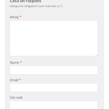
Lasă un răspuns
Câmpurile obligatorii sunt marcate cu
*
.
Mesaj
*
Nume
*
Email
*
Site web