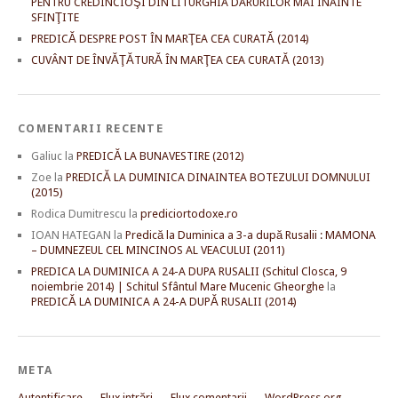
PENTRU CREDINCIOŞI DIN LITURGHIA DARURILOR MAI ÎNAINTE
SFINŢITE
PREDICĂ DESPRE POST ÎN MARŢEA CEA CURATĂ (2014)
CUVÂNT DE ÎNVĂŢĂTURĂ ÎN MARŢEA CEA CURATĂ (2013)
COMENTARII RECENTE
Galiuc
la
PREDICĂ LA BUNAVESTIRE (2012)
Zoe
la
PREDICĂ LA DUMINICA DINAINTEA BOTEZULUI DOMNULUI
(2015)
Rodica Dumitrescu
la
prediciortodoxe.ro
IOAN HATEGAN
la
Predică la Duminica a 3-a după Rusalii : MAMONA
– DUMNEZEUL CEL MINCINOS AL VEACULUI (2011)
PREDICA LA DUMINICA A 24-A DUPA RUSALII (Schitul Closca, 9
noiembrie 2014) | Schitul Sfântul Mare Mucenic Gheorghe
la
PREDICĂ LA DUMINICA A 24-A DUPĂ RUSALII (2014)
META
Autentificare
Flux intrări
Flux comentarii
WordPress.org