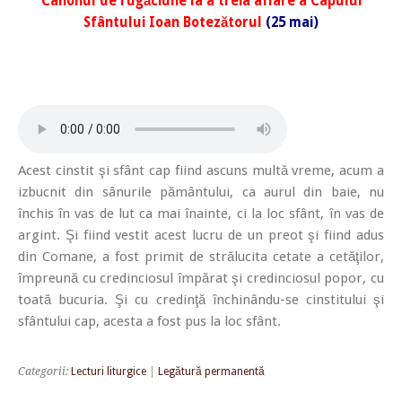
Canonul de rugăciune la a treia aflare
a Capului
Sfântului Ioan Botezătorul
(25 mai)
Acest cinstit şi sfânt cap fiind ascuns multă vreme, acum a
izbucnit din sânurile pământului, ca aurul din baie, nu
închis în vas de lut ca mai înainte, ci la loc sfânt, în vas de
argint. Şi fiind vestit acest lucru de un preot şi fiind adus
din Comane, a fost primit de strălucita cetate a cetăţilor,
împreună cu credinciosul împărat şi credinciosul popor, cu
toată bucuria. Şi cu credinţă închinându-se cinstitului şi
sfântului cap, acesta a fost pus la loc sfânt.
Categorii:
Lecturi liturgice
|
Legătură permanentă