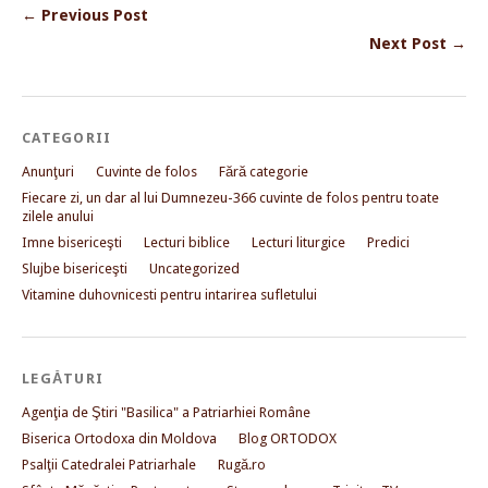
← Previous Post
Next Post →
CATEGORII
Anunţuri
Cuvinte de folos
Fără categorie
Fiecare zi, un dar al lui Dumnezeu-366 cuvinte de folos pentru toate
zilele anului
Imne bisericeşti
Lecturi biblice
Lecturi liturgice
Predici
Slujbe bisericeşti
Uncategorized
Vitamine duhovnicesti pentru intarirea sufletului
LEGĂTURI
Agenţia de Ştiri "Basilica" a Patriarhiei Române
Biserica Ortodoxa din Moldova
Blog ORTODOX
Psalţii Catedralei Patriarhale
Rugă.ro