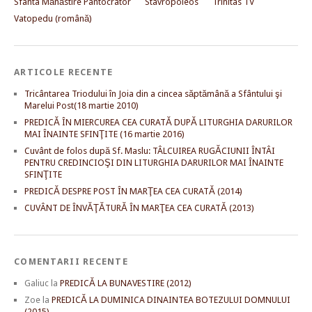
Sfânta Mănăstire Pantocrator
Stavropoleos
Trinitas TV
Vatopedu (română)
ARTICOLE RECENTE
Tricântarea Triodului în Joia din a cincea săptămână a Sfântului şi
Marelui Post(18 martie 2010)
PREDICĂ ÎN MIERCUREA CEA CURATĂ DUPĂ LITURGHIA DARURILOR
MAI ÎNAINTE SFINŢITE (16 martie 2016)
Cuvânt de folos după Sf. Maslu: TÂLCUIREA RUGĂCIUNII ÎNTÂI
PENTRU CREDINCIOŞI DIN LITURGHIA DARURILOR MAI ÎNAINTE
SFINŢITE
PREDICĂ DESPRE POST ÎN MARŢEA CEA CURATĂ (2014)
CUVÂNT DE ÎNVĂŢĂTURĂ ÎN MARŢEA CEA CURATĂ (2013)
COMENTARII RECENTE
Galiuc
la
PREDICĂ LA BUNAVESTIRE (2012)
Zoe
la
PREDICĂ LA DUMINICA DINAINTEA BOTEZULUI DOMNULUI
(2015)