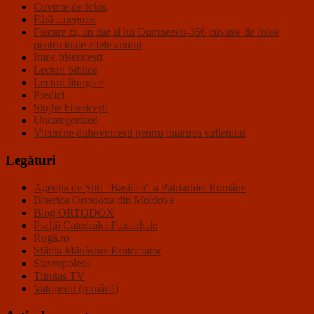
Cuvinte de folos
Fără categorie
Fiecare zi, un dar al lui Dumnezeu-366 cuvinte de folos
pentru toate zilele anului
Imne bisericeşti
Lecturi biblice
Lecturi liturgice
Predici
Slujbe bisericeşti
Uncategorized
Vitamine duhovnicesti pentru intarirea sufletului
Legături
Agenţia de Ştiri "Basilica" a Patriarhiei Române
Biserica Ortodoxa din Moldova
Blog ORTODOX
Psalţii Catedralei Patriarhale
Rugă.ro
Sfânta Mănăstire Pantocrator
Stavropoleos
Trinitas TV
Vatopedu (română)