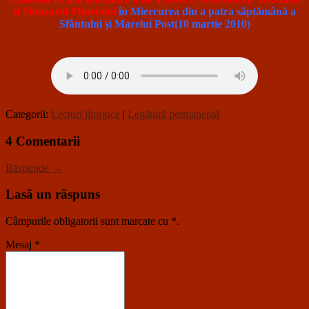
şi Sinaxarul Mineiului
în Miercurea din a patra săptămână a
Sfântului şi Marelui Post(10 martie 2010)
Categorii:
Lecturi liturgice
|
Legătură permanentă
4 Comentarii
Răspunde →
Lasă un răspuns
Câmpurile obligatorii sunt marcate cu
*
.
Mesaj
*