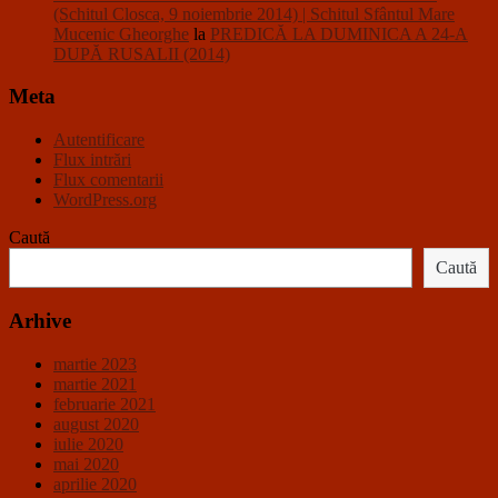
(Schitul Closca, 9 noiembrie 2014) | Schitul Sfântul Mare
Mucenic Gheorghe
la
PREDICĂ LA DUMINICA A 24-A
DUPĂ RUSALII (2014)
Meta
Autentificare
Flux intrări
Flux comentarii
WordPress.org
Caută
Caută
Arhive
martie 2023
martie 2021
februarie 2021
august 2020
iulie 2020
mai 2020
aprilie 2020