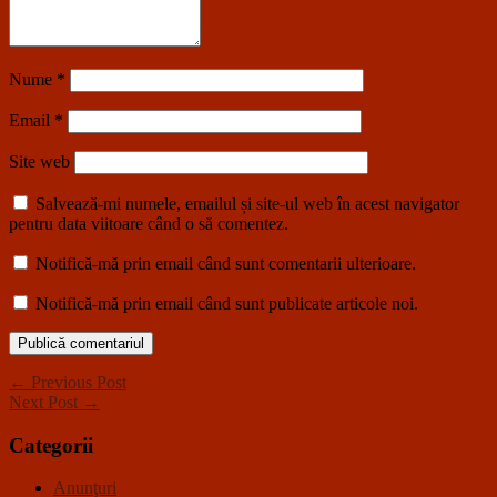
Nume
*
Email
*
Site web
Salvează-mi numele, emailul și site-ul web în acest navigator
pentru data viitoare când o să comentez.
Notifică-mă prin email când sunt comentarii ulterioare.
Notifică-mă prin email când sunt publicate articole noi.
← Previous Post
Next Post →
Categorii
Anunţuri