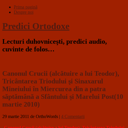
Prima pagină
Despre noi
Predici Ortodoxe
Lecturi duhovniceşti, predici audio,
cuvinte de folos…
Canonul Crucii (alcătuire a lui Teodor),
Tricântarea Triodului şi Sinaxarul
Mineiului în Miercurea din a patra
săptămână a Sfântului şi Marelui Post(10
martie 2010)
29 martie 2011
de OrthoWords
|
4 Comentarii
Canonul Crucii (alcătuire a lui Teodor), Tricântarea Triodului