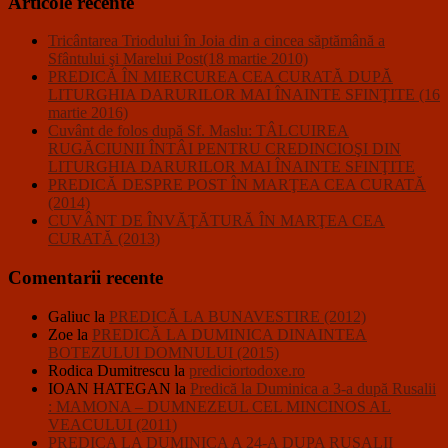
Articole recente
Tricântarea Triodului în Joia din a cincea săptămână a
Sfântului şi Marelui Post(18 martie 2010)
PREDICĂ ÎN MIERCUREA CEA CURATĂ DUPĂ
LITURGHIA DARURILOR MAI ÎNAINTE SFINŢITE (16
martie 2016)
Cuvânt de folos după Sf. Maslu: TÂLCUIREA
RUGĂCIUNII ÎNTÂI PENTRU CREDINCIOŞI DIN
LITURGHIA DARURILOR MAI ÎNAINTE SFINŢITE
PREDICĂ DESPRE POST ÎN MARŢEA CEA CURATĂ
(2014)
CUVÂNT DE ÎNVĂŢĂTURĂ ÎN MARŢEA CEA
CURATĂ (2013)
Comentarii recente
Galiuc
la
PREDICĂ LA BUNAVESTIRE (2012)
Zoe
la
PREDICĂ LA DUMINICA DINAINTEA
BOTEZULUI DOMNULUI (2015)
Rodica Dumitrescu
la
prediciortodoxe.ro
IOAN HATEGAN
la
Predică la Duminica a 3-a după Rusalii
: MAMONA – DUMNEZEUL CEL MINCINOS AL
VEACULUI (2011)
PREDICA LA DUMINICA A 24-A DUPA RUSALII