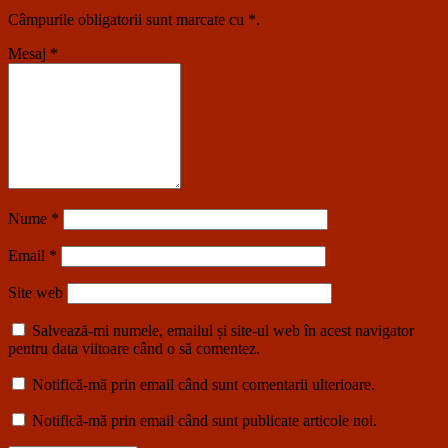
Câmpurile obligatorii sunt marcate cu
*
.
Mesaj
*
Nume
*
Email
*
Site web
Salvează-mi numele, emailul și site-ul web în acest navigator
pentru data viitoare când o să comentez.
Notifică-mă prin email când sunt comentarii ulterioare.
Notifică-mă prin email când sunt publicate articole noi.