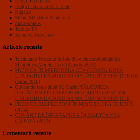
Blog ORTODOX
Psalţii Catedralei Patriarhale
Rugă.ro
Sfânta Mănăstire Pantocrator
Stavropoleos
Trinitas TV
Vatopedu (română)
Articole recente
Tricântarea Triodului în Joia din a cincea săptămână a
Sfântului şi Marelui Post(18 martie 2010)
PREDICĂ ÎN MIERCUREA CEA CURATĂ DUPĂ
LITURGHIA DARURILOR MAI ÎNAINTE SFINŢITE (16
martie 2016)
Cuvânt de folos după Sf. Maslu: TÂLCUIREA
RUGĂCIUNII ÎNTÂI PENTRU CREDINCIOŞI DIN
LITURGHIA DARURILOR MAI ÎNAINTE SFINŢITE
PREDICĂ DESPRE POST ÎN MARŢEA CEA CURATĂ
(2014)
CUVÂNT DE ÎNVĂŢĂTURĂ ÎN MARŢEA CEA
CURATĂ (2013)
Comentarii recente