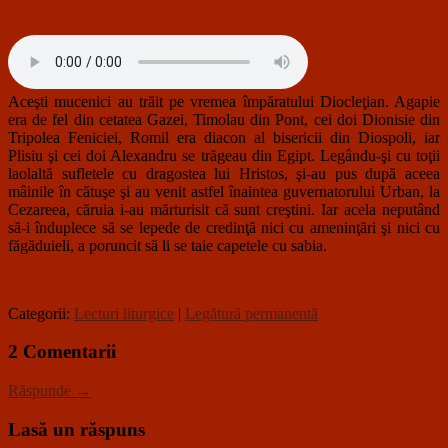
Aceşti mucenici au trăit pe vremea împăratului Diocleţian. Agapie
era de fel din cetatea Gazei, Timolau din Pont, cei doi Dionisie din
Tripolea Feniciei, Romil era diacon al bisericii din Diospoli, iar
Plisiu şi cei doi Alexandru se trăgeau din Egipt. Legându-şi cu toţii
laolaltă sufletele cu dragostea lui Hristos, şi-au pus după aceea
mâinile în cătuşe şi au venit astfel înaintea guvernatorului Urban, la
Cezareea, căruia i-au mărturisit că sunt creştini. Iar acela neputând
să-i înduplece să se lepede de credinţă nici cu ameninţări şi nici cu
făgăduieli, a poruncit să li se taie capetele cu sabia.
Categorii:
Lecturi liturgice
|
Legătură permanentă
2 Comentarii
Răspunde →
Lasă un răspuns