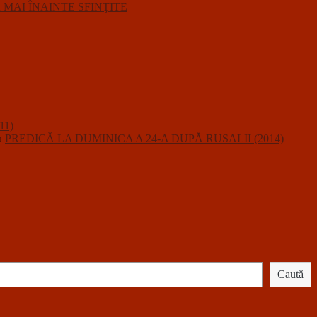
R MAI ÎNAINTE SFINŢITE
11)
a
PREDICĂ LA DUMINICA A 24-A DUPĂ RUSALII (2014)
Caută