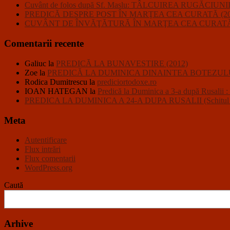
Cuvânt de folos după Sf. Maslu: TÂLCUIREA RUGĂC
PREDICĂ DESPRE POST ÎN MARŢEA CEA CURATĂ (20
CUVÂNT DE ÎNVĂŢĂTURĂ ÎN MARŢEA CEA CURATĂ 
Comentarii recente
Galiuc
la
PREDICĂ LA BUNAVESTIRE (2012)
Zoe
la
PREDICĂ LA DUMINICA DINAINTEA BOTEZULU
Rodica Dumitrescu
la
prediciortodoxe.ro
IOAN HATEGAN
la
Predică la Duminica a 3-a după R
PREDICA LA DUMINICA A 24-A DUPA RUSALII (Schitul Closc
Meta
Autentificare
Flux intrări
Flux comentarii
WordPress.org
Caută
Arhive