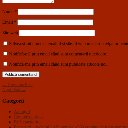
Nume
*
Email
*
Site web
Salvează-mi numele, emailul și site-ul web în acest navigator pent
Notifică-mă prin email când sunt comentarii ulterioare.
Notifică-mă prin email când sunt publicate articole noi.
← Previous Post
Next Post →
Categorii
Anunţuri
Cuvinte de folos
Fără categorie
Fiecare zi, un dar al lui Dumnezeu-366 cuvinte de folos pentru t