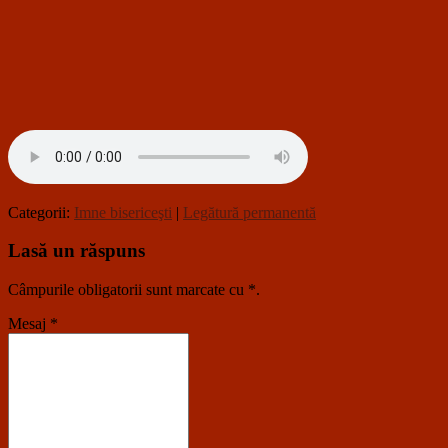
Categorii:
Imne bisericeşti
|
Legătură permanentă
Lasă un răspuns
Câmpurile obligatorii sunt marcate cu
*
.
Mesaj
*