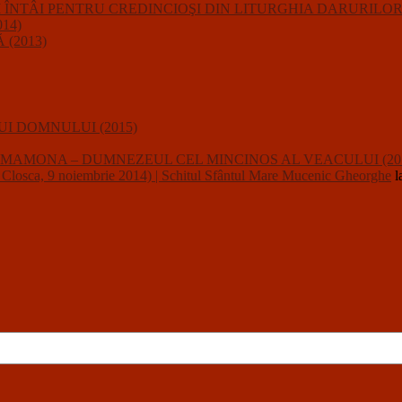
IUNII ÎNTÂI PENTRU CREDINCIOŞI DIN LITURGHIA DARURILO
14)
(2013)
I DOMNULUI (2015)
usalii : MAMONA – DUMNEZEUL CEL MINCINOS AL VEACULUI (20
a, 9 noiembrie 2014) | Schitul Sfântul Mare Mucenic Gheorghe
l