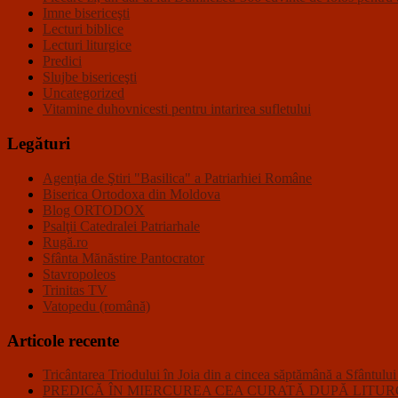
Imne bisericeşti
Lecturi biblice
Lecturi liturgice
Predici
Slujbe bisericeşti
Uncategorized
Vitamine duhovnicesti pentru intarirea sufletului
Legături
Agenţia de Ştiri "Basilica" a Patriarhiei Române
Biserica Ortodoxa din Moldova
Blog ORTODOX
Psalţii Catedralei Patriarhale
Rugă.ro
Sfânta Mănăstire Pantocrator
Stavropoleos
Trinitas TV
Vatopedu (română)
Articole recente
Tricântarea Triodului în Joia din a cincea săptămână a Sfântulu
PREDICĂ ÎN MIERCUREA CEA CURATĂ DUPĂ LITURGHI