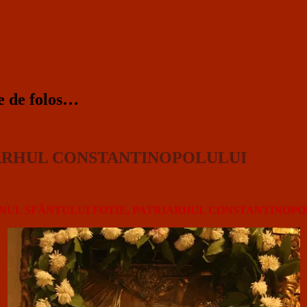
te de folos…
IARHUL CONSTANTINOPOLULUI
NUL SFÂNTULUI FOTIE, PATRIARHUL CONSTANTINOPO